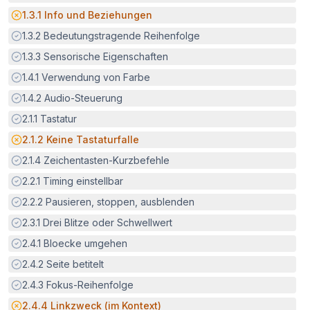
Potenzielle Barriere:
1.3.1
Info und Beziehungen
Erfüllt:
1.3.2
Bedeutungstragende Reihenfolge
Erfüllt:
1.3.3
Sensorische Eigenschaften
Erfüllt:
1.4.1
Verwendung von Farbe
Erfüllt:
1.4.2
Audio-Steuerung
Erfüllt:
2.1.1
Tastatur
Potenzielle Barriere:
2.1.2
Keine Tastaturfalle
Erfüllt:
2.1.4
Zeichentasten-Kurzbefehle
Erfüllt:
2.2.1
Timing einstellbar
Erfüllt:
2.2.2
Pausieren, stoppen, ausblenden
Erfüllt:
2.3.1
Drei Blitze oder Schwellwert
Erfüllt:
2.4.1
Bloecke umgehen
Erfüllt:
2.4.2
Seite betitelt
Erfüllt:
2.4.3
Fokus-Reihenfolge
Potenzielle Barriere:
2.4.4
Linkzweck (im Kontext)