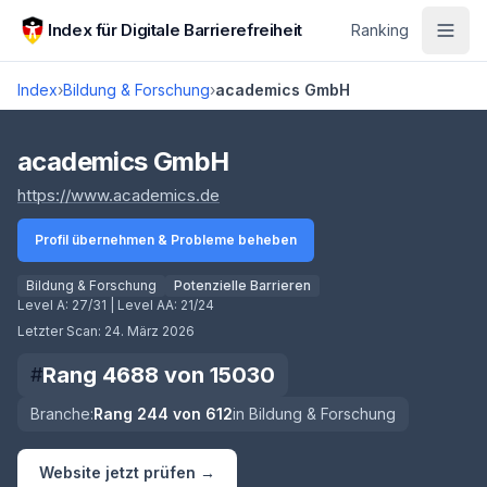
Zum Hauptinhalt springen
Index für Digitale Barrierefreiheit
Ranking
Index
›
Bildung & Forschung
›
academics GmbH
Score lädt
academics GmbH
(öffnet in neuem Tab)
https://www.academics.de
Profil übernehmen & Probleme beheben
Bildung & Forschung
Potenzielle Barrieren
Level A:
27/31
| Level AA:
21/24
Letzter Scan:
24. März 2026
Rang
4688
von
15030
#
Branche:
Rang
244
von
612
in
Bildung & Forschung
Website jetzt prüfen →