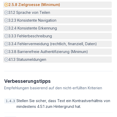
Potenzielle Barriere:
2.5.8
Zielgroesse (Minimum)
Erfüllt:
3.1.2
Sprache von Teilen
Erfüllt:
3.2.3
Konsistente Navigation
Erfüllt:
3.2.4
Konsistente Erkennung
Erfüllt:
3.3.3
Fehlerbeschreibung
Erfüllt:
3.3.4
Fehlervermeidung (rechtlich, finanziell, Daten)
Erfüllt:
3.3.8
Barrierefreie Authentifizierung (Minimum)
Erfüllt:
4.1.3
Statusmeldungen
Verbesserungstipps
Empfehlungen basierend auf den nicht-erfüllten Kriterien
Stellen Sie sicher, dass Text ein Kontrastverhältnis von
1.4.3
mindestens 4.5:1 zum Hintergrund hat.