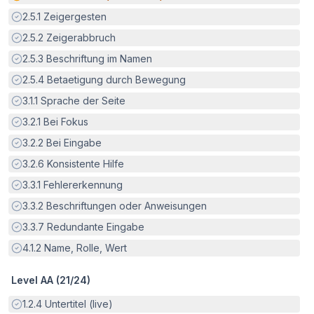
Erfüllt:
2.5.1
Zeigergesten
Erfüllt:
2.5.2
Zeigerabbruch
Erfüllt:
2.5.3
Beschriftung im Namen
Erfüllt:
2.5.4
Betaetigung durch Bewegung
Erfüllt:
3.1.1
Sprache der Seite
Erfüllt:
3.2.1
Bei Fokus
Erfüllt:
3.2.2
Bei Eingabe
Erfüllt:
3.2.6
Konsistente Hilfe
Erfüllt:
3.3.1
Fehlererkennung
Erfüllt:
3.3.2
Beschriftungen oder Anweisungen
Erfüllt:
3.3.7
Redundante Eingabe
Erfüllt:
4.1.2
Name, Rolle, Wert
Level AA (
21
/
24
)
Erfüllt:
1.2.4
Untertitel (live)