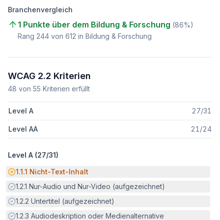
Branchenvergleich
1 Punkte über dem Bildung & Forschung
(
86
%)
Rang
244
von
612
in Bildung & Forschung
WCAG 2.2 Kriterien
48
von
55
Kriterien erfüllt
Level A
27
/
31
Level AA
21
/
24
Level A (
27
/
31
)
Potenzielle Barriere:
1.1.1
Nicht-Text-Inhalt
Erfüllt:
1.2.1
Nur-Audio und Nur-Video (aufgezeichnet)
Erfüllt:
1.2.2
Untertitel (aufgezeichnet)
Erfüllt:
1.2.3
Audiodeskription oder Medienalternative