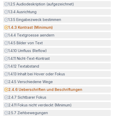
Erfüllt:
1.2.5
Audiodeskription (aufgezeichnet)
Erfüllt:
1.3.4
Ausrichtung
Erfüllt:
1.3.5
Eingabezweck bestimmen
Potenzielle Barriere:
1.4.3
Kontrast (Minimum)
Erfüllt:
1.4.4
Textgroesse aendern
Erfüllt:
1.4.5
Bilder von Text
Erfüllt:
1.4.10
Umfluss (Reflow)
Erfüllt:
1.4.11
Nicht-Text-Kontrast
Erfüllt:
1.4.12
Textabstand
Erfüllt:
1.4.13
Inhalt bei Hover oder Fokus
Erfüllt:
2.4.5
Verschiedene Wege
Potenzielle Barriere:
2.4.6
Ueberschriften und Beschriftungen
Erfüllt:
2.4.7
Sichtbarer Fokus
Erfüllt:
2.4.11
Fokus nicht verdeckt (Minimum)
Erfüllt:
2.5.7
Ziehbewegungen