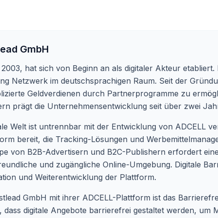
tlead GmbH
 2003, hat sich von Beginn an als digitaler Akteur etablie
eting Netzwerk im deutschsprachigen Raum. Seit der Gründ
izierte Geldverdienen durch Partnerprogramme zu ermögl
e Kern prägt die Unternehmensentwicklung seit über zwei Ja
tale Welt ist untrennbar mit der Entwicklung von ADCELL v
lattform bereit, die Tracking-Lösungen und Werbemittelmanag
ruppe von B2B-Advertisern und B2C-Publishern erfordert ei
undliche und zugängliche Online-Umgebung. Digitale Barrier
ation und Weiterentwicklung der Plattform.
Firstlead GmbH mit ihrer ADCELL-Plattform ist das Barrieref
dert, dass digitale Angebote barrierefrei gestaltet werden,