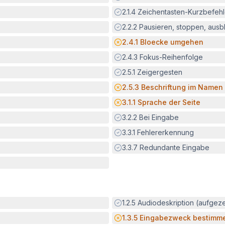
Erfüllt:
2.1.4
Zeichentasten-Kurzbefeh
Erfüllt:
2.2.2
Pausieren, stoppen, aus
Potenzielle Barriere:
2.4.1
Bloecke umgehen
Erfüllt:
2.4.3
Fokus-Reihenfolge
Erfüllt:
2.5.1
Zeigergesten
Potenzielle Barriere:
2.5.3
Beschriftung im Namen
Potenzielle Barriere:
3.1.1
Sprache der Seite
Erfüllt:
3.2.2
Bei Eingabe
Erfüllt:
3.3.1
Fehlererkennung
Erfüllt:
3.3.7
Redundante Eingabe
Erfüllt:
1.2.5
Audiodeskription (aufgez
Potenzielle Barriere:
1.3.5
Eingabezweck bestimm