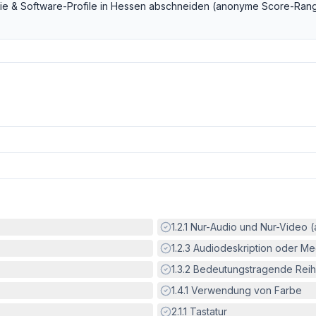
ie & Software
-Profile in
Hessen
abschneiden (anonyme Score-Rang
Erfüllt:
1.2.1
Nur-Audio und Nur-Video 
Erfüllt:
1.2.3
Audiodeskription oder Med
Erfüllt:
1.3.2
Bedeutungstragende Reih
Erfüllt:
1.4.1
Verwendung von Farbe
Erfüllt:
2.1.1
Tastatur