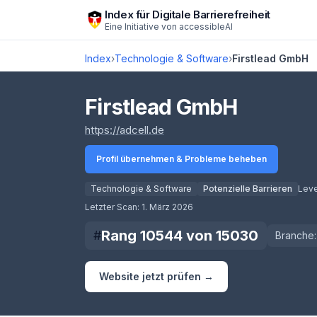
Zum Hauptinhalt springen
Index für Digitale Barrierefreiheit
Eine Initiative von
accessibleAI
Index
›
Technologie & Software
›
Firstlead GmbH
Firstlead GmbH
(öffnet in neuem Tab)
https://adcell.de
Profil übernehmen & Probleme beheben
Technologie & Software
Potenzielle Barrieren
Leve
Score lädt
Letzter Scan:
1. März 2026
Rang
10544
von
15030
#
Branche:
Website jetzt prüfen →