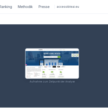
Ranking
Methodik
Presse
accessibleai.eu
Aufnahme zum Zeitpunkt der Analyse