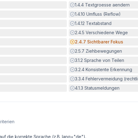
Erfüllt:
1.4.4
Textgroesse aendern
Erfüllt:
1.4.10
Umfluss (Reflow)
Erfüllt:
1.4.12
Textabstand
Erfüllt:
2.4.5
Verschiedene Wege
Potenzielle Barriere:
2.4.7
Sichtbarer Fokus
Erfüllt:
2.5.7
Ziehbewegungen
Erfüllt:
3.1.2
Sprache von Teilen
Erfüllt:
3.2.4
Konsistente Erkennung
Erfüllt:
3.3.4
Fehlervermeidung (rechtlic
Erfüllt:
4.1.3
Statusmeldungen
riterien
auf die korrekte Sprache (z.B. lang="de").