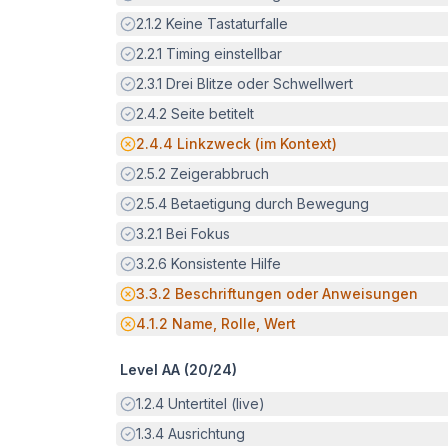
Erfüllt:
2.1.2
Keine Tastaturfalle
Erfüllt:
2.2.1
Timing einstellbar
Erfüllt:
2.3.1
Drei Blitze oder Schwellwert
Erfüllt:
2.4.2
Seite betitelt
Potenzielle Barriere:
2.4.4
Linkzweck (im Kontext)
Erfüllt:
2.5.2
Zeigerabbruch
Erfüllt:
2.5.4
Betaetigung durch Bewegung
Erfüllt:
3.2.1
Bei Fokus
Erfüllt:
3.2.6
Konsistente Hilfe
Potenzielle Barriere:
3.3.2
Beschriftungen oder Anweisungen
Potenzielle Barriere:
4.1.2
Name, Rolle, Wert
Level AA (
20
/
24
)
Erfüllt:
1.2.4
Untertitel (live)
Erfüllt:
1.3.4
Ausrichtung