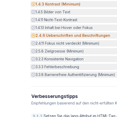
Potenzielle Barriere:
1.4.3
Kontrast (Minimum)
Erfüllt:
1.4.5
Bilder von Text
Erfüllt:
1.4.11
Nicht-Text-Kontrast
Erfüllt:
1.4.13
Inhalt bei Hover oder Fokus
Potenzielle Barriere:
2.4.6
Ueberschriften und Beschriftungen
Erfüllt:
2.4.11
Fokus nicht verdeckt (Minimum)
Erfüllt:
2.5.8
Zielgroesse (Minimum)
Erfüllt:
3.2.3
Konsistente Navigation
Erfüllt:
3.3.3
Fehlerbeschreibung
Erfüllt:
3.3.8
Barrierefreie Authentifizierung (Minimum)
Verbesserungstipps
Empfehlungen basierend auf den nicht-erfüllten K
Setzen Sie das lang-Attribut im HTML-Tag 
3.1.1