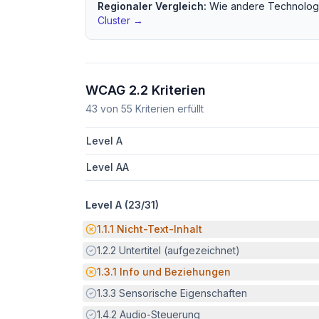
Regionaler Vergleich:
Wie andere
Technolog
Cluster →
WCAG 2.2 Kriterien
43
von
55
Kriterien erfüllt
Level A
Level AA
Level A (
23
/
31
)
Potenzielle Barriere:
1.1.1
Nicht-Text-Inhalt
Erfüllt:
1.2.2
Untertitel (aufgezeichnet)
Potenzielle Barriere:
1.3.1
Info und Beziehungen
Erfüllt:
1.3.3
Sensorische Eigenschaften
Erfüllt:
1.4.2
Audio-Steuerung