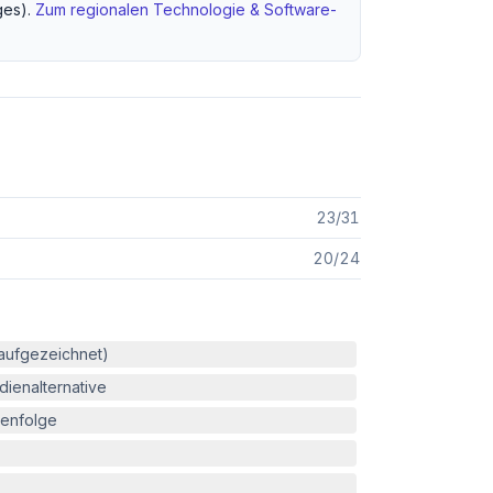
es).
Zum regionalen
Technologie & Software
-
23
/
31
20
/
24
(aufgezeichnet)
ienalternative
enfolge