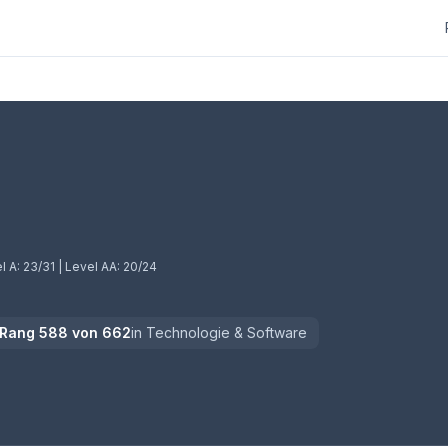
l A:
23/31
| Level AA:
20/24
Rang
588
von
662
in
Technologie & Software