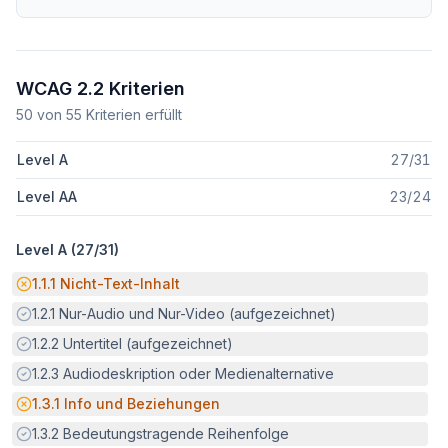
WCAG 2.2 Kriterien
50
von
55
Kriterien erfüllt
Level A
27
/
31
Level AA
23
/
24
Level A (
27
/
31
)
Potenzielle Barriere:
1.1.1
Nicht-Text-Inhalt
Erfüllt:
1.2.1
Nur-Audio und Nur-Video (aufgezeichnet)
Erfüllt:
1.2.2
Untertitel (aufgezeichnet)
Erfüllt:
1.2.3
Audiodeskription oder Medienalternative
Potenzielle Barriere:
1.3.1
Info und Beziehungen
Erfüllt:
1.3.2
Bedeutungstragende Reihenfolge