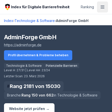
Zum Hauptinhalt springen
Index für Digitale Barrierefreiheit
Ranking
Index
›
Technologie & Software
›
AdminForge GmbH
Score lädt
AdminForge GmbH
(öffnet in neuem Tab)
https://adminforge.de
Profil übernehmen & Probleme beheben
Technologie & Software
Potenzielle Barrieren
Level A:
27/31
| Level AA:
23/24
Letzter Scan:
23. März 2026
Rang
2181
von
15030
#
Branche:
Rang
150
von
662
in
Technologie & Software
Website jetzt prüfen →