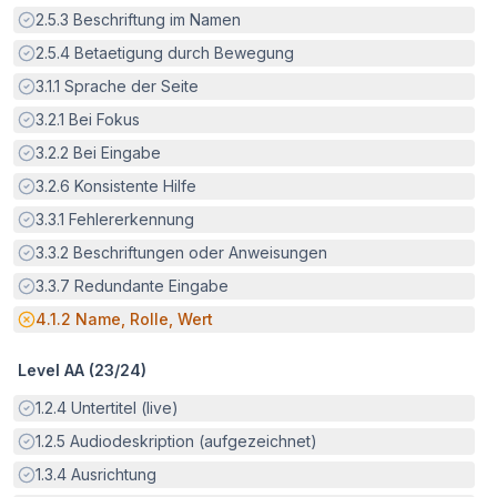
Erfüllt:
2.5.3
Beschriftung im Namen
Erfüllt:
2.5.4
Betaetigung durch Bewegung
Erfüllt:
3.1.1
Sprache der Seite
Erfüllt:
3.2.1
Bei Fokus
Erfüllt:
3.2.2
Bei Eingabe
Erfüllt:
3.2.6
Konsistente Hilfe
Erfüllt:
3.3.1
Fehlererkennung
Erfüllt:
3.3.2
Beschriftungen oder Anweisungen
Erfüllt:
3.3.7
Redundante Eingabe
Potenzielle Barriere:
4.1.2
Name, Rolle, Wert
Level AA (
23
/
24
)
Erfüllt:
1.2.4
Untertitel (live)
Erfüllt:
1.2.5
Audiodeskription (aufgezeichnet)
Erfüllt:
1.3.4
Ausrichtung