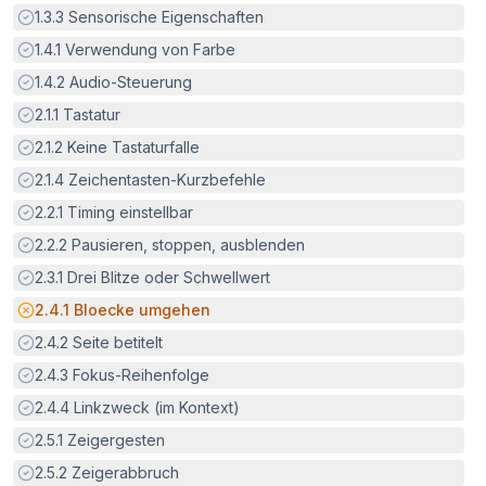
Erfüllt:
1.3.3
Sensorische Eigenschaften
Erfüllt:
1.4.1
Verwendung von Farbe
Erfüllt:
1.4.2
Audio-Steuerung
Erfüllt:
2.1.1
Tastatur
Erfüllt:
2.1.2
Keine Tastaturfalle
Erfüllt:
2.1.4
Zeichentasten-Kurzbefehle
Erfüllt:
2.2.1
Timing einstellbar
Erfüllt:
2.2.2
Pausieren, stoppen, ausblenden
Erfüllt:
2.3.1
Drei Blitze oder Schwellwert
Potenzielle Barriere:
2.4.1
Bloecke umgehen
Erfüllt:
2.4.2
Seite betitelt
Erfüllt:
2.4.3
Fokus-Reihenfolge
Erfüllt:
2.4.4
Linkzweck (im Kontext)
Erfüllt:
2.5.1
Zeigergesten
Erfüllt:
2.5.2
Zeigerabbruch