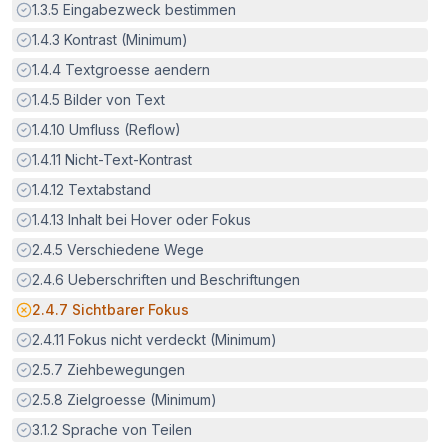
Erfüllt:
1.3.5
Eingabezweck bestimmen
Erfüllt:
1.4.3
Kontrast (Minimum)
Erfüllt:
1.4.4
Textgroesse aendern
Erfüllt:
1.4.5
Bilder von Text
Erfüllt:
1.4.10
Umfluss (Reflow)
Erfüllt:
1.4.11
Nicht-Text-Kontrast
Erfüllt:
1.4.12
Textabstand
Erfüllt:
1.4.13
Inhalt bei Hover oder Fokus
Erfüllt:
2.4.5
Verschiedene Wege
Erfüllt:
2.4.6
Ueberschriften und Beschriftungen
Potenzielle Barriere:
2.4.7
Sichtbarer Fokus
Erfüllt:
2.4.11
Fokus nicht verdeckt (Minimum)
Erfüllt:
2.5.7
Ziehbewegungen
Erfüllt:
2.5.8
Zielgroesse (Minimum)
Erfüllt:
3.1.2
Sprache von Teilen