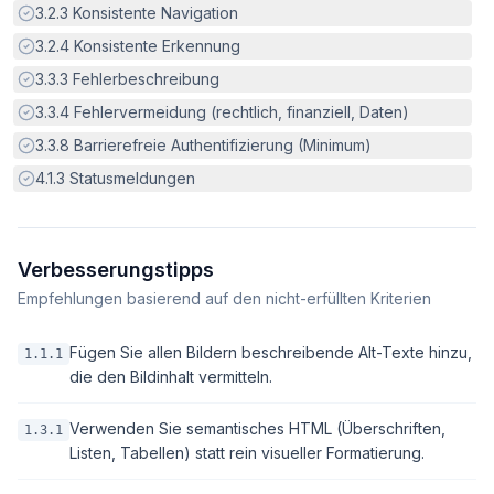
Erfüllt:
3.2.3
Konsistente Navigation
Erfüllt:
3.2.4
Konsistente Erkennung
Erfüllt:
3.3.3
Fehlerbeschreibung
Erfüllt:
3.3.4
Fehlervermeidung (rechtlich, finanziell, Daten)
Erfüllt:
3.3.8
Barrierefreie Authentifizierung (Minimum)
Erfüllt:
4.1.3
Statusmeldungen
Verbesserungstipps
Empfehlungen basierend auf den nicht-erfüllten Kriterien
Fügen Sie allen Bildern beschreibende Alt-Texte hinzu,
1.1.1
die den Bildinhalt vermitteln.
Verwenden Sie semantisches HTML (Überschriften,
1.3.1
Listen, Tabellen) statt rein visueller Formatierung.