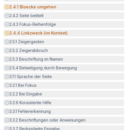
Potenzielle Barriere:
2.4.1
Bloecke umgehen
Erfüllt:
2.4.2
Seite betitelt
Erfüllt:
2.4.3
Fokus-Reihenfolge
Potenzielle Barriere:
2.4.4
Linkzweck (im Kontext)
Erfüllt:
2.5.1
Zeigergesten
Erfüllt:
2.5.2
Zeigerabbruch
Erfüllt:
2.5.3
Beschriftung im Namen
Erfüllt:
2.5.4
Betaetigung durch Bewegung
Erfüllt:
3.1.1
Sprache der Seite
Erfüllt:
3.2.1
Bei Fokus
Erfüllt:
3.2.2
Bei Eingabe
Erfüllt:
3.2.6
Konsistente Hilfe
Erfüllt:
3.3.1
Fehlererkennung
Erfüllt:
3.3.2
Beschriftungen oder Anweisungen
Erfüllt:
3.3.7
Redundante Eingabe