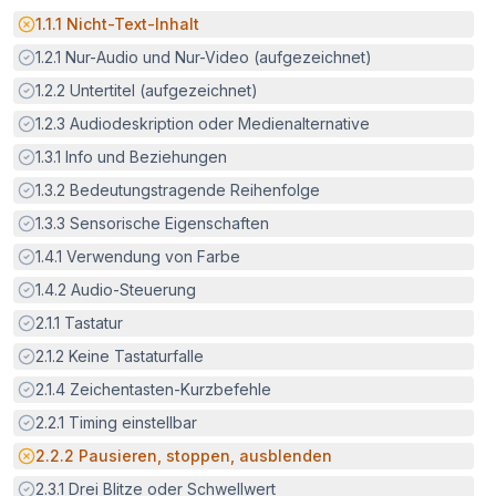
Potenzielle Barriere:
1.1.1
Nicht-Text-Inhalt
Erfüllt:
1.2.1
Nur-Audio und Nur-Video (aufgezeichnet)
Erfüllt:
1.2.2
Untertitel (aufgezeichnet)
Erfüllt:
1.2.3
Audiodeskription oder Medienalternative
Erfüllt:
1.3.1
Info und Beziehungen
Erfüllt:
1.3.2
Bedeutungstragende Reihenfolge
Erfüllt:
1.3.3
Sensorische Eigenschaften
Erfüllt:
1.4.1
Verwendung von Farbe
Erfüllt:
1.4.2
Audio-Steuerung
Erfüllt:
2.1.1
Tastatur
Erfüllt:
2.1.2
Keine Tastaturfalle
Erfüllt:
2.1.4
Zeichentasten-Kurzbefehle
Erfüllt:
2.2.1
Timing einstellbar
Potenzielle Barriere:
2.2.2
Pausieren, stoppen, ausblenden
Erfüllt:
2.3.1
Drei Blitze oder Schwellwert