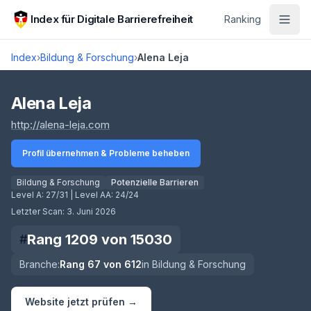
Zum Hauptinhalt springen
Index für Digitale Barrierefreiheit
Ranking
Index
›
Bildung & Forschung
›
Alena Leja
Score lädt
Alena Leja
(öffnet in neuem Tab)
http://alena-leja.com
Profil übernehmen & Probleme beheben
Bildung & Forschung
Potenzielle Barrieren
Level A:
27/31
| Level AA:
24/24
Letzter Scan:
3. Juni 2026
Rang
1209
von
15030
#
Branche:
Rang
67
von
612
in
Bildung & Forschung
Website jetzt prüfen →