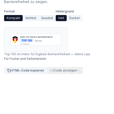
Barrierefreiheit zu zeigen.
Format
Hintergrund
Kompakt
Vertikal
Quadrat
Hell
Dunkel
INDEX FÜR DIGITALE BARRIEREFREIHEIT
TOP 100
08/2026
accessibleai.eu
Top 100 im Index für Digitale Barrierefreiheit
—
Alena Leja
Für Footer und Seitenleisten
HTML-Code kopieren
Code anzeigen