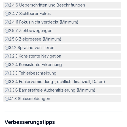
Erfüllt:
2.4.6
Ueberschriften und Beschriftungen
Erfüllt:
2.4.7
Sichtbarer Fokus
Erfüllt:
2.4.11
Fokus nicht verdeckt (Minimum)
Erfüllt:
2.5.7
Ziehbewegungen
Erfüllt:
2.5.8
Zielgroesse (Minimum)
Erfüllt:
3.1.2
Sprache von Teilen
Erfüllt:
3.2.3
Konsistente Navigation
Erfüllt:
3.2.4
Konsistente Erkennung
Erfüllt:
3.3.3
Fehlerbeschreibung
Erfüllt:
3.3.4
Fehlervermeidung (rechtlich, finanziell, Daten)
Erfüllt:
3.3.8
Barrierefreie Authentifizierung (Minimum)
Erfüllt:
4.1.3
Statusmeldungen
Verbesserungstipps