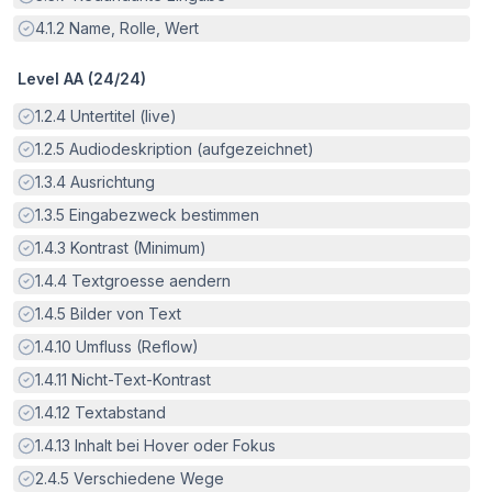
Erfüllt:
4.1.2
Name, Rolle, Wert
Level AA (
24
/
24
)
Erfüllt:
1.2.4
Untertitel (live)
Erfüllt:
1.2.5
Audiodeskription (aufgezeichnet)
Erfüllt:
1.3.4
Ausrichtung
Erfüllt:
1.3.5
Eingabezweck bestimmen
Erfüllt:
1.4.3
Kontrast (Minimum)
Erfüllt:
1.4.4
Textgroesse aendern
Erfüllt:
1.4.5
Bilder von Text
Erfüllt:
1.4.10
Umfluss (Reflow)
Erfüllt:
1.4.11
Nicht-Text-Kontrast
Erfüllt:
1.4.12
Textabstand
Erfüllt:
1.4.13
Inhalt bei Hover oder Fokus
Erfüllt:
2.4.5
Verschiedene Wege