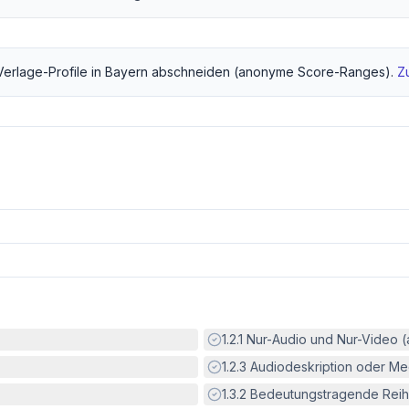
Verlage
-Profile in
Bayern
abschneiden (anonyme Score-Ranges).
Z
Erfüllt:
1.2.1
Nur-Audio und Nur-Video 
Erfüllt:
1.2.3
Audiodeskription oder Med
Erfüllt:
1.3.2
Bedeutungstragende Reih