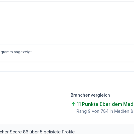
iagramm angezeigt.
Branchenvergleich
11 Punkte über dem Med
)
Rang
9
von
784
in Medien &
licher Score
86
über
5
gelistete Profile.