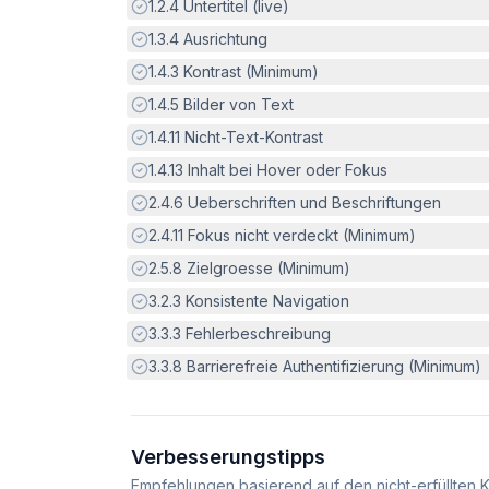
Erfüllt:
1.2.4
Untertitel (live)
Erfüllt:
1.3.4
Ausrichtung
Erfüllt:
1.4.3
Kontrast (Minimum)
Erfüllt:
1.4.5
Bilder von Text
Erfüllt:
1.4.11
Nicht-Text-Kontrast
Erfüllt:
1.4.13
Inhalt bei Hover oder Fokus
Erfüllt:
2.4.6
Ueberschriften und Beschriftungen
Erfüllt:
2.4.11
Fokus nicht verdeckt (Minimum)
Erfüllt:
2.5.8
Zielgroesse (Minimum)
Erfüllt:
3.2.3
Konsistente Navigation
Erfüllt:
3.3.3
Fehlerbeschreibung
Erfüllt:
3.3.8
Barrierefreie Authentifizierung (Minimum)
Verbesserungstipps
Empfehlungen basierend auf den nicht-erfüllten K