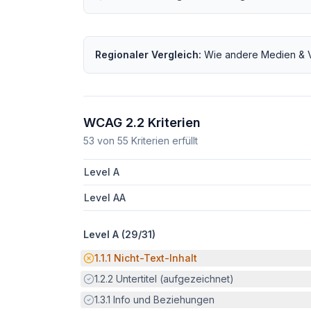
Regionaler Vergleich:
Wie andere
Medien & 
WCAG 2.2 Kriterien
53
von
55
Kriterien erfüllt
Level A
Level AA
Level A (
29
/
31
)
Potenzielle Barriere:
1.1.1
Nicht-Text-Inhalt
Erfüllt:
1.2.2
Untertitel (aufgezeichnet)
Erfüllt:
1.3.1
Info und Beziehungen