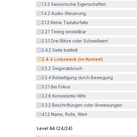
Erfüllt:
1.3.3
Sensorische Eigenschaften
Erfüllt:
1.4.2
Audio-Steuerung
Erfüllt:
2.1.2
Keine Tastaturfalle
Erfüllt:
2.2.1
Timing einstellbar
Erfüllt:
2.3.1
Drei Blitze oder Schwellwert
Erfüllt:
2.4.2
Seite betitelt
Potenzielle Barriere:
2.4.4
Linkzweck (im Kontext)
Erfüllt:
2.5.2
Zeigerabbruch
Erfüllt:
2.5.4
Betaetigung durch Bewegung
Erfüllt:
3.2.1
Bei Fokus
Erfüllt:
3.2.6
Konsistente Hilfe
Erfüllt:
3.3.2
Beschriftungen oder Anweisungen
Erfüllt:
4.1.2
Name, Rolle, Wert
Level AA (
24
/
24
)