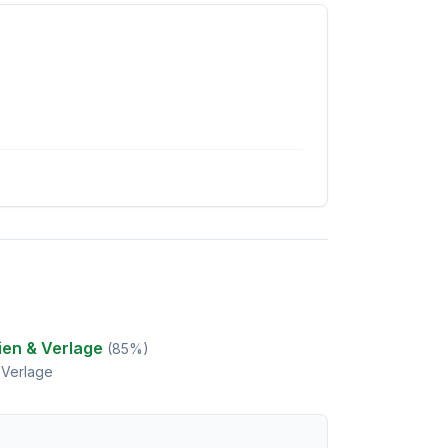
ien & Verlage
(
85
%)
 Verlage