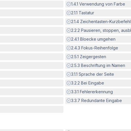
Erfüllt:
1.4.1
Verwendung von Farbe
Erfüllt:
2.1.1
Tastatur
Erfüllt:
2.1.4
Zeichentasten-Kurzbefeh
Erfüllt:
2.2.2
Pausieren, stoppen, aus
Erfüllt:
2.4.1
Bloecke umgehen
Erfüllt:
2.4.3
Fokus-Reihenfolge
Erfüllt:
2.5.1
Zeigergesten
Erfüllt:
2.5.3
Beschriftung im Namen
Erfüllt:
3.1.1
Sprache der Seite
Erfüllt:
3.2.2
Bei Eingabe
Erfüllt:
3.3.1
Fehlererkennung
Erfüllt:
3.3.7
Redundante Eingabe