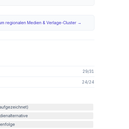
um regionalen
Medien & Verlage
-Cluster →
29
/
31
24
/
24
(aufgezeichnet)
ienalternative
enfolge