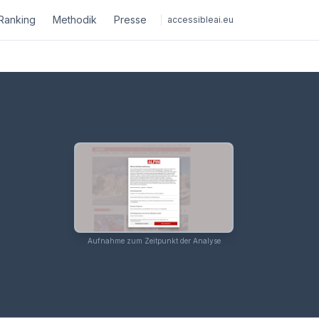
Ranking
Methodik
Presse
accessibleai.eu
Aufnahme zum Zeitpunkt der Analyse