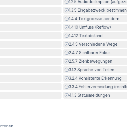
Erfüllt:
1.2.5
Audiodeskription (aufgez
Erfüllt:
1.3.5
Eingabezweck bestimmen
Erfüllt:
1.4.4
Textgroesse aendern
Erfüllt:
1.4.10
Umfluss (Reflow)
Erfüllt:
1.4.12
Textabstand
Erfüllt:
2.4.5
Verschiedene Wege
Erfüllt:
2.4.7
Sichtbarer Fokus
Erfüllt:
2.5.7
Ziehbewegungen
Erfüllt:
3.1.2
Sprache von Teilen
Erfüllt:
3.2.4
Konsistente Erkennung
Erfüllt:
3.3.4
Fehlervermeidung (rechtlic
Erfüllt:
4.1.3
Statusmeldungen
riterien