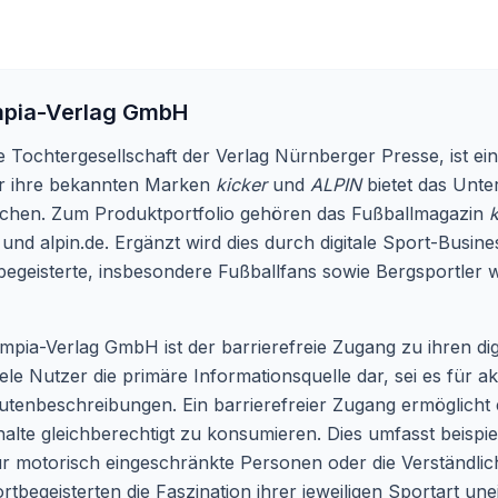
pia-Verlag GmbH
 Tochtergesellschaft der Verlag Nürnberger Presse, ist e
ber ihre bekannten Marken
kicker
und
ALPIN
bietet das Unte
achen. Zum Produktportfolio gehören das Fußballmagazin
k
 und alpin.de. Ergänzt wird dies durch digitale Sport-Busi
egeisterte, insbesondere Fußballfans sowie Bergsportler w
pia-Verlag GmbH ist der barrierefreie Zugang zu ihren di
viele Nutzer die primäre Informationsquelle dar, sei es für a
Routenbeschreibungen. Ein barrierefreier Zugang ermöglicht
halte gleichberechtigt zu konsumieren. Dies umfasst beispi
r motorisch eingeschränkte Personen oder die Verständlic
tbegeisterten die Faszination ihrer jeweiligen Sportart une