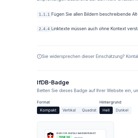
Fügen Sie allen Bildern beschreibende Alt-T
1.1.1
Linktexte müssen auch ohne Kontext verstä
2.4.4
Sie widersprechen dieser Einschätzung? Kontak
IfDB-Badge
Betten Sie dieses Badge auf Ihrer Website ein, um 
Format
Hintergrund
Kompakt
Vertikal
Quadrat
Hell
Dunkel
INDEX FÜR DIGITALE BARRIEREFREIHEIT
TOP 10
08/2026