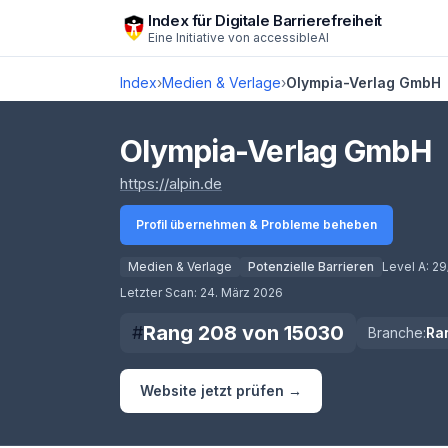
Zum Hauptinhalt springen
Index für Digitale Barrierefreiheit
Eine Initiative von
accessibleAI
Index
›
Medien & Verlage
›
Olympia-Verlag GmbH
Olympia-Verlag GmbH
(öffnet in neuem Tab)
https://alpin.de
Profil übernehmen & Probleme beheben
Medien & Verlage
Potenzielle Barrieren
Level A:
29
Score lädt
Letzter Scan:
24. März 2026
Rang
208
von
15030
#
Branche:
Ra
Website jetzt prüfen →