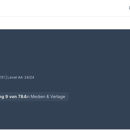
/31
| Level AA:
24/24
ng
9
von
784
in
Medien & Verlage