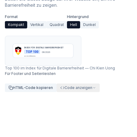
Barrierefreiheit zu zeigen.
Format
Hintergrund
Kompakt
Vertikal
Quadrat
Hell
Dunkel
INDEX FÜR DIGITALE BARRIEREFREIHEIT
TOP 100
08/2026
accessibleai.eu
Top 100 im Index für Digitale Barrierefreiheit
—
Chi Kien Uong
Für Footer und Seitenleisten
HTML-Code kopieren
Code anzeigen