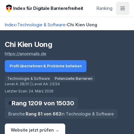
Zum Hauptinhalt springen
Index für Digitale Barrierefreiheit
Ranking
Index
›
Technologie & Software
›
Chi Kien Uong
Score lädt
Chi Kien Uong
(öffnet in neuem Tab)
https://anonmails.de
Profil übernehmen & Probleme beheben
Technologie & Software
Potenzielle Barrieren
Level A:
28/31
| Level AA:
23/24
Letzter Scan:
24. März 2026
Rang
1209
von
15030
#
Branche:
Rang
81
von
662
in
Technologie & Software
Website jetzt prüfen →