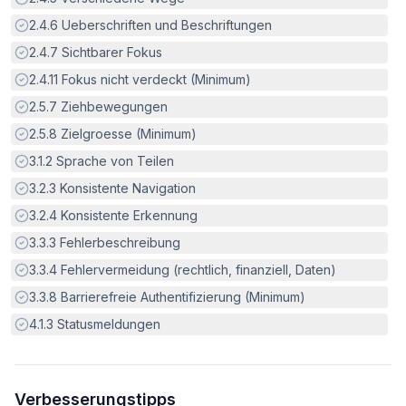
Erfüllt:
2.4.6
Ueberschriften und Beschriftungen
Erfüllt:
2.4.7
Sichtbarer Fokus
Erfüllt:
2.4.11
Fokus nicht verdeckt (Minimum)
Erfüllt:
2.5.7
Ziehbewegungen
Erfüllt:
2.5.8
Zielgroesse (Minimum)
Erfüllt:
3.1.2
Sprache von Teilen
Erfüllt:
3.2.3
Konsistente Navigation
Erfüllt:
3.2.4
Konsistente Erkennung
Erfüllt:
3.3.3
Fehlerbeschreibung
Erfüllt:
3.3.4
Fehlervermeidung (rechtlich, finanziell, Daten)
Erfüllt:
3.3.8
Barrierefreie Authentifizierung (Minimum)
Erfüllt:
4.1.3
Statusmeldungen
Verbesserungstipps