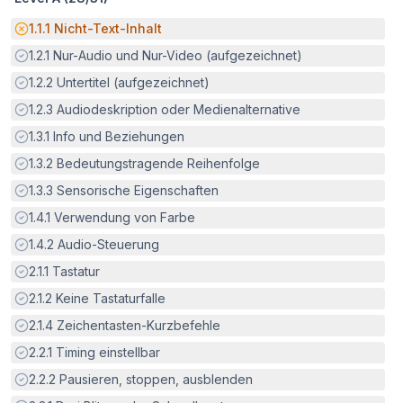
Potenzielle Barriere:
1.1.1
Nicht-Text-Inhalt
Erfüllt:
1.2.1
Nur-Audio und Nur-Video (aufgezeichnet)
Erfüllt:
1.2.2
Untertitel (aufgezeichnet)
Erfüllt:
1.2.3
Audiodeskription oder Medienalternative
Erfüllt:
1.3.1
Info und Beziehungen
Erfüllt:
1.3.2
Bedeutungstragende Reihenfolge
Erfüllt:
1.3.3
Sensorische Eigenschaften
Erfüllt:
1.4.1
Verwendung von Farbe
Erfüllt:
1.4.2
Audio-Steuerung
Erfüllt:
2.1.1
Tastatur
Erfüllt:
2.1.2
Keine Tastaturfalle
Erfüllt:
2.1.4
Zeichentasten-Kurzbefehle
Erfüllt:
2.2.1
Timing einstellbar
Erfüllt:
2.2.2
Pausieren, stoppen, ausblenden