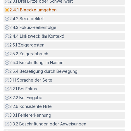
Erfüllt:
2.3.1
Drei Blitze oder Schwellwert
Potenzielle Barriere:
2.4.1
Bloecke umgehen
Erfüllt:
2.4.2
Seite betitelt
Erfüllt:
2.4.3
Fokus-Reihenfolge
Erfüllt:
2.4.4
Linkzweck (im Kontext)
Erfüllt:
2.5.1
Zeigergesten
Erfüllt:
2.5.2
Zeigerabbruch
Erfüllt:
2.5.3
Beschriftung im Namen
Erfüllt:
2.5.4
Betaetigung durch Bewegung
Erfüllt:
3.1.1
Sprache der Seite
Erfüllt:
3.2.1
Bei Fokus
Erfüllt:
3.2.2
Bei Eingabe
Erfüllt:
3.2.6
Konsistente Hilfe
Erfüllt:
3.3.1
Fehlererkennung
Erfüllt:
3.3.2
Beschriftungen oder Anweisungen