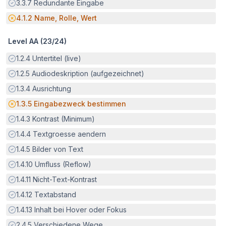
Erfüllt:
3.3.7
Redundante Eingabe
Potenzielle Barriere:
4.1.2
Name, Rolle, Wert
Level AA (
23
/
24
)
Erfüllt:
1.2.4
Untertitel (live)
Erfüllt:
1.2.5
Audiodeskription (aufgezeichnet)
Erfüllt:
1.3.4
Ausrichtung
Potenzielle Barriere:
1.3.5
Eingabezweck bestimmen
Erfüllt:
1.4.3
Kontrast (Minimum)
Erfüllt:
1.4.4
Textgroesse aendern
Erfüllt:
1.4.5
Bilder von Text
Erfüllt:
1.4.10
Umfluss (Reflow)
Erfüllt:
1.4.11
Nicht-Text-Kontrast
Erfüllt:
1.4.12
Textabstand
Erfüllt:
1.4.13
Inhalt bei Hover oder Fokus
Erfüllt:
2.4.5
Verschiedene Wege