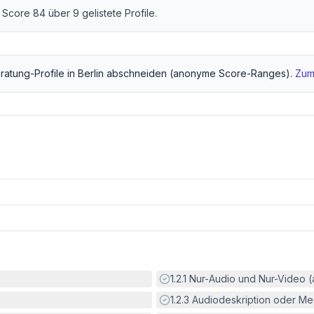
er Score
84
über
9
gelistete Profile.
ratung
-Profile in
Berlin
abschneiden (anonyme Score-Ranges).
Zum
Erfüllt:
1.2.1
Nur-Audio und Nur-Video 
Erfüllt:
1.2.3
Audiodeskription oder Med