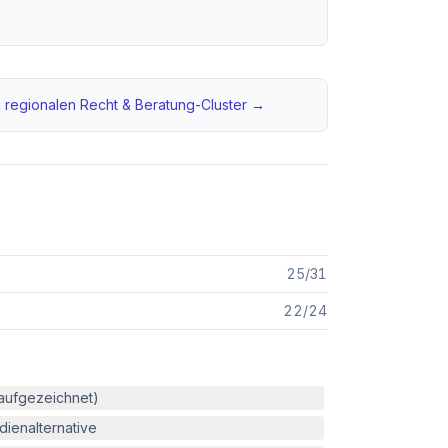
 regionalen
Recht & Beratung
-Cluster →
25
/
31
22
/
24
(aufgezeichnet)
ienalternative