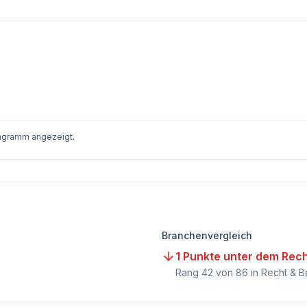
iagramm angezeigt.
Branchenvergleich
1 Punkte unter dem Rec
Rang
42
von
86
in Recht & B