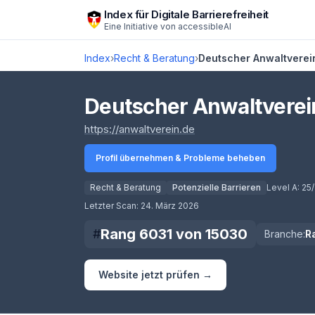
Zum Hauptinhalt springen
Index für Digitale Barrierefreiheit
Eine Initiative von
accessibleAI
Index
›
Recht & Beratung
›
Deutscher Anwaltverein
Deutscher Anwaltverein
(öffnet in neuem Tab)
https://anwaltverein.de
Profil übernehmen & Probleme beheben
Recht & Beratung
Potenzielle Barrieren
Level A:
25/
Score lädt
Letzter Scan:
24. März 2026
Rang
6031
von
15030
#
Branche:
R
Website jetzt prüfen →