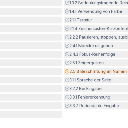
Erfüllt:
1.3.2
Bedeutungstragende Reih
Erfüllt:
1.4.1
Verwendung von Farbe
Erfüllt:
2.1.1
Tastatur
Erfüllt:
2.1.4
Zeichentasten-Kurzbefeh
Erfüllt:
2.2.2
Pausieren, stoppen, aus
Erfüllt:
2.4.1
Bloecke umgehen
Erfüllt:
2.4.3
Fokus-Reihenfolge
Erfüllt:
2.5.1
Zeigergesten
Potenzielle Barriere:
2.5.3
Beschriftung im Namen
Erfüllt:
3.1.1
Sprache der Seite
Erfüllt:
3.2.2
Bei Eingabe
Erfüllt:
3.3.1
Fehlererkennung
Erfüllt:
3.3.7
Redundante Eingabe