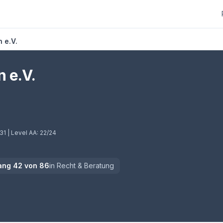
 e.V.
 e.V.
31
| Level AA:
22/24
ang
42
von
86
in
Recht & Beratung