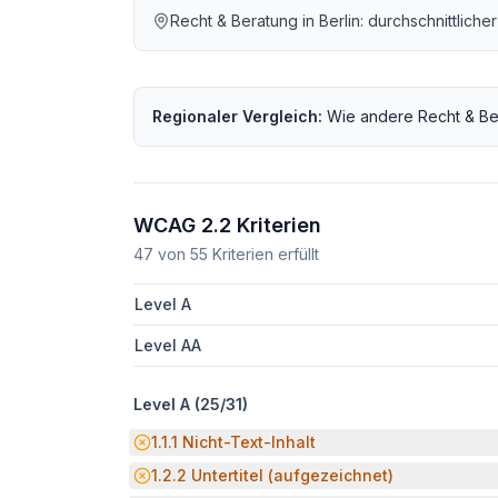
Recht & Beratung
in
Berlin
: durchschnittlich
Regionaler Vergleich:
Wie andere
Recht & Be
WCAG 2.2 Kriterien
47
von
55
Kriterien erfüllt
Level A
Level AA
Level A (
25
/
31
)
Potenzielle Barriere:
1.1.1
Nicht-Text-Inhalt
Potenzielle Barriere:
1.2.2
Untertitel (aufgezeichnet)