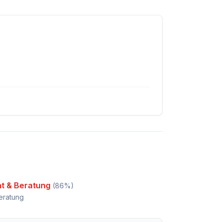
ht & Beratung
(
86
%)
eratung