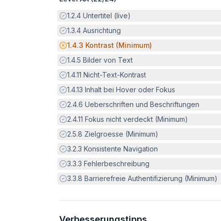
Erfüllt:
1.2.4
Untertitel (live)
Erfüllt:
1.3.4
Ausrichtung
Potenzielle Barriere:
1.4.3
Kontrast (Minimum)
Erfüllt:
1.4.5
Bilder von Text
Erfüllt:
1.4.11
Nicht-Text-Kontrast
Erfüllt:
1.4.13
Inhalt bei Hover oder Fokus
Erfüllt:
2.4.6
Ueberschriften und Beschriftungen
Erfüllt:
2.4.11
Fokus nicht verdeckt (Minimum)
Erfüllt:
2.5.8
Zielgroesse (Minimum)
Erfüllt:
3.2.3
Konsistente Navigation
Erfüllt:
3.3.3
Fehlerbeschreibung
Erfüllt:
3.3.8
Barrierefreie Authentifizierung (Minimum)
Verbesserungstipps