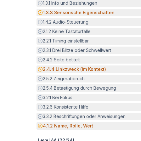
Erfüllt:
1.3.1
Info und Beziehungen
Potenzielle Barriere:
1.3.3
Sensorische Eigenschaften
Erfüllt:
1.4.2
Audio-Steuerung
Erfüllt:
2.1.2
Keine Tastaturfalle
Erfüllt:
2.2.1
Timing einstellbar
Erfüllt:
2.3.1
Drei Blitze oder Schwellwert
Erfüllt:
2.4.2
Seite betitelt
Potenzielle Barriere:
2.4.4
Linkzweck (im Kontext)
Erfüllt:
2.5.2
Zeigerabbruch
Erfüllt:
2.5.4
Betaetigung durch Bewegung
Erfüllt:
3.2.1
Bei Fokus
Erfüllt:
3.2.6
Konsistente Hilfe
Erfüllt:
3.3.2
Beschriftungen oder Anweisungen
Potenzielle Barriere:
4.1.2
Name, Rolle, Wert
Level AA (
22
/
24
)