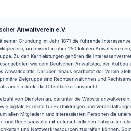
scher Anwaltverein e.V.
it seiner Gründung im Jahr 1871 die führende Interessenv
itgliedern, organisiert in über 250 lokalen Anwaltvereinen,
gruppe. Zu den Kernleistungen gehören die Interessenvertret
dungsangeboten wie dem Deutschen Anwaltstag, der Aufbau
s Anwaltsblatts. Darüber hinaus erarbeitet der Verein S
e primäre Zielgruppe sind Rechtsanwältinnen und Rechtsanw
s auch indirekt die Öffentlichkeit anspricht.
ielzahl von Diensten an, darunter die Website anwaltverein
wie digitale Formate für Fortbildungen und Veranstaltungen
 um allen Mitgliedern und interessierten Personen die une
nen und Rechtsanwälte mit unterschiedlichen Fähigkeiten gl
ichkeiten und Netzwerkressourcen zugreifen können. Somi