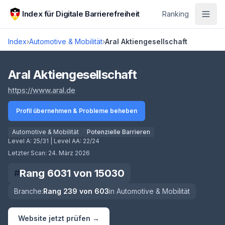
Zum Hauptinhalt springen
Index für Digitale Barrierefreiheit
Ranking
Index
›
Automotive & Mobilität
›
Aral Aktiengesellschaft
Score lädt
Aral Aktiengesellschaft
(öffnet in neuem Tab)
https://www.aral.de
Profil übernehmen & Probleme beheben
Automotive & Mobilität
Potenzielle Barrieren
Level A:
25/31
| Level AA:
22/24
Letzter Scan:
24. März 2026
Rang
6031
von
15030
#
Branche:
Rang
239
von
603
in
Automotive & Mobilität
Website jetzt prüfen →