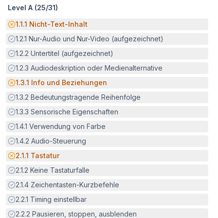
Level A (
25
/
31
)
Potenzielle Barriere:
1.1.1
Nicht-Text-Inhalt
Erfüllt:
1.2.1
Nur-Audio und Nur-Video (aufgezeichnet)
Erfüllt:
1.2.2
Untertitel (aufgezeichnet)
Erfüllt:
1.2.3
Audiodeskription oder Medienalternative
Potenzielle Barriere:
1.3.1
Info und Beziehungen
Erfüllt:
1.3.2
Bedeutungstragende Reihenfolge
Erfüllt:
1.3.3
Sensorische Eigenschaften
Erfüllt:
1.4.1
Verwendung von Farbe
Erfüllt:
1.4.2
Audio-Steuerung
Potenzielle Barriere:
2.1.1
Tastatur
Erfüllt:
2.1.2
Keine Tastaturfalle
Erfüllt:
2.1.4
Zeichentasten-Kurzbefehle
Erfüllt:
2.2.1
Timing einstellbar
Erfüllt:
2.2.2
Pausieren, stoppen, ausblenden