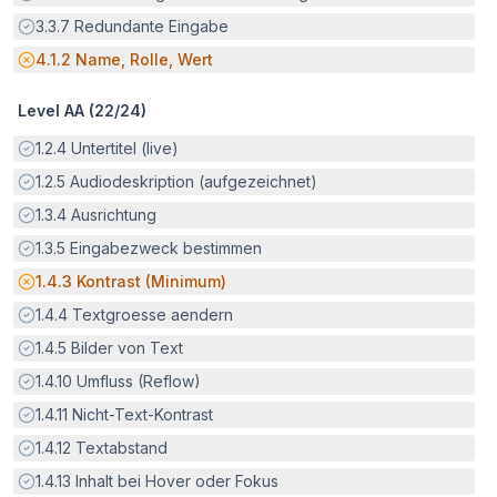
Erfüllt:
3.3.7
Redundante Eingabe
Potenzielle Barriere:
4.1.2
Name, Rolle, Wert
Level AA (
22
/
24
)
Erfüllt:
1.2.4
Untertitel (live)
Erfüllt:
1.2.5
Audiodeskription (aufgezeichnet)
Erfüllt:
1.3.4
Ausrichtung
Erfüllt:
1.3.5
Eingabezweck bestimmen
Potenzielle Barriere:
1.4.3
Kontrast (Minimum)
Erfüllt:
1.4.4
Textgroesse aendern
Erfüllt:
1.4.5
Bilder von Text
Erfüllt:
1.4.10
Umfluss (Reflow)
Erfüllt:
1.4.11
Nicht-Text-Kontrast
Erfüllt:
1.4.12
Textabstand
Erfüllt:
1.4.13
Inhalt bei Hover oder Fokus