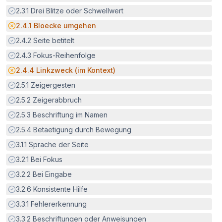
Erfüllt:
2.3.1
Drei Blitze oder Schwellwert
Potenzielle Barriere:
2.4.1
Bloecke umgehen
Erfüllt:
2.4.2
Seite betitelt
Erfüllt:
2.4.3
Fokus-Reihenfolge
Potenzielle Barriere:
2.4.4
Linkzweck (im Kontext)
Erfüllt:
2.5.1
Zeigergesten
Erfüllt:
2.5.2
Zeigerabbruch
Erfüllt:
2.5.3
Beschriftung im Namen
Erfüllt:
2.5.4
Betaetigung durch Bewegung
Erfüllt:
3.1.1
Sprache der Seite
Erfüllt:
3.2.1
Bei Fokus
Erfüllt:
3.2.2
Bei Eingabe
Erfüllt:
3.2.6
Konsistente Hilfe
Erfüllt:
3.3.1
Fehlererkennung
Erfüllt:
3.3.2
Beschriftungen oder Anweisungen