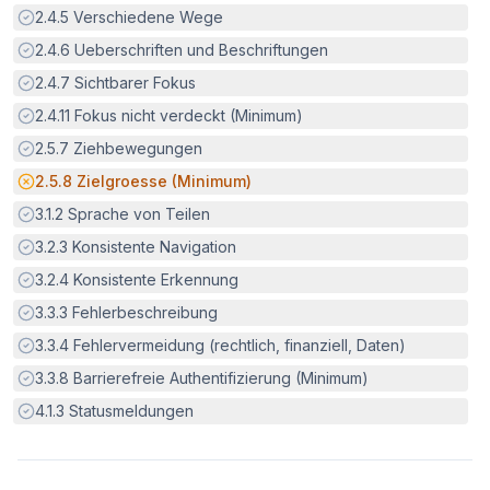
Erfüllt:
2.4.5
Verschiedene Wege
Erfüllt:
2.4.6
Ueberschriften und Beschriftungen
Erfüllt:
2.4.7
Sichtbarer Fokus
Erfüllt:
2.4.11
Fokus nicht verdeckt (Minimum)
Erfüllt:
2.5.7
Ziehbewegungen
Potenzielle Barriere:
2.5.8
Zielgroesse (Minimum)
Erfüllt:
3.1.2
Sprache von Teilen
Erfüllt:
3.2.3
Konsistente Navigation
Erfüllt:
3.2.4
Konsistente Erkennung
Erfüllt:
3.3.3
Fehlerbeschreibung
Erfüllt:
3.3.4
Fehlervermeidung (rechtlich, finanziell, Daten)
Erfüllt:
3.3.8
Barrierefreie Authentifizierung (Minimum)
Erfüllt:
4.1.3
Statusmeldungen