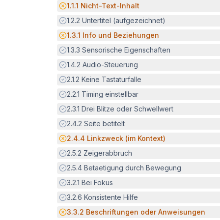
Potenzielle Barriere:
1.1.1
Nicht-Text-Inhalt
Erfüllt:
1.2.2
Untertitel (aufgezeichnet)
Potenzielle Barriere:
1.3.1
Info und Beziehungen
Erfüllt:
1.3.3
Sensorische Eigenschaften
Erfüllt:
1.4.2
Audio-Steuerung
Erfüllt:
2.1.2
Keine Tastaturfalle
Erfüllt:
2.2.1
Timing einstellbar
Erfüllt:
2.3.1
Drei Blitze oder Schwellwert
Erfüllt:
2.4.2
Seite betitelt
Potenzielle Barriere:
2.4.4
Linkzweck (im Kontext)
Erfüllt:
2.5.2
Zeigerabbruch
Erfüllt:
2.5.4
Betaetigung durch Bewegung
Erfüllt:
3.2.1
Bei Fokus
Erfüllt:
3.2.6
Konsistente Hilfe
Potenzielle Barriere:
3.3.2
Beschriftungen oder Anweisungen