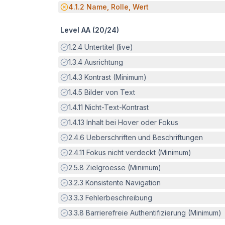
Potenzielle Barriere:
4.1.2
Name, Rolle, Wert
Level AA (
20
/
24
)
Erfüllt:
1.2.4
Untertitel (live)
Erfüllt:
1.3.4
Ausrichtung
Erfüllt:
1.4.3
Kontrast (Minimum)
Erfüllt:
1.4.5
Bilder von Text
Erfüllt:
1.4.11
Nicht-Text-Kontrast
Erfüllt:
1.4.13
Inhalt bei Hover oder Fokus
Erfüllt:
2.4.6
Ueberschriften und Beschriftungen
Erfüllt:
2.4.11
Fokus nicht verdeckt (Minimum)
Erfüllt:
2.5.8
Zielgroesse (Minimum)
Erfüllt:
3.2.3
Konsistente Navigation
Erfüllt:
3.3.3
Fehlerbeschreibung
Erfüllt:
3.3.8
Barrierefreie Authentifizierung (Minimum)