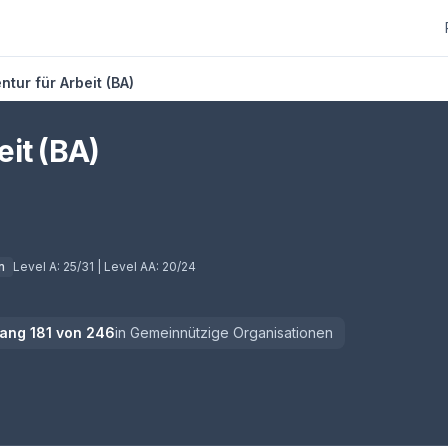
tur für Arbeit (BA)
it (BA)
n
Level A:
25/31
| Level AA:
20/24
ang
181
von
246
in
Gemeinnützige Organisationen