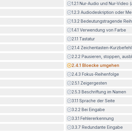
Erfüllt:
1.2.1
Nur-Audio und Nur-Video 
Erfüllt:
1.2.3
Audiodeskription oder Med
Erfüllt:
1.3.2
Bedeutungstragende Reih
Erfüllt:
1.4.1
Verwendung von Farbe
Erfüllt:
2.1.1
Tastatur
Erfüllt:
2.1.4
Zeichentasten-Kurzbefeh
Erfüllt:
2.2.2
Pausieren, stoppen, aus
Potenzielle Barriere:
2.4.1
Bloecke umgehen
Erfüllt:
2.4.3
Fokus-Reihenfolge
Erfüllt:
2.5.1
Zeigergesten
Erfüllt:
2.5.3
Beschriftung im Namen
Erfüllt:
3.1.1
Sprache der Seite
Erfüllt:
3.2.2
Bei Eingabe
Erfüllt:
3.3.1
Fehlererkennung
Erfüllt:
3.3.7
Redundante Eingabe