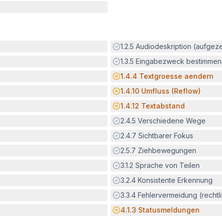
Erfüllt:
1.2.5
Audiodeskription (aufgez
Erfüllt:
1.3.5
Eingabezweck bestimmen
Potenzielle Barriere:
1.4.4
Textgroesse aendern
Potenzielle Barriere:
1.4.10
Umfluss (Reflow)
Potenzielle Barriere:
1.4.12
Textabstand
Erfüllt:
2.4.5
Verschiedene Wege
Erfüllt:
2.4.7
Sichtbarer Fokus
Erfüllt:
2.5.7
Ziehbewegungen
Erfüllt:
3.1.2
Sprache von Teilen
Erfüllt:
3.2.4
Konsistente Erkennung
Erfüllt:
3.3.4
Fehlervermeidung (rechtlic
Potenzielle Barriere:
4.1.3
Statusmeldungen