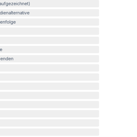
(aufgezeichnet)
ienalternative
enfolge
le
blenden