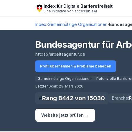
Zum Hauptinhalt springen
Index für Digitale Barrierefreiheit
Eine Initiative von
accessibleAI
Index
›
Gemeinnützige Organisationen
›
Bundesagen
Bundesagentur für Arbe
(öffnet in neuem Tab)
https://arbeitsagentur.de
Profil übernehmen & Probleme beheben
Gemeinnützige Organisationen
Potenzielle Barriere
Score lädt
Letzter Scan:
23. März 2026
Rang
8442
von
15030
#
Branche:
R
Website jetzt prüfen →