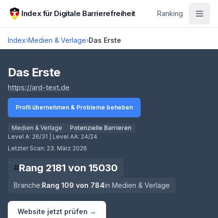
Zum Hauptinhalt springen
Index für Digitale Barrierefreiheit
Ranking
Index
›
Medien & Verlage
›
Das Erste
Score lädt
Das Erste
(öffnet in neuem Tab)
https://ard-text.de
Profil übernehmen & Probleme beheben
Medien & Verlage
Potenzielle Barrieren
Level A:
26/31
| Level AA:
24/24
Letzter Scan:
23. März 2026
Rang
2181
von
15030
#
Branche:
Rang
109
von
784
in
Medien & Verlage
Website jetzt prüfen →