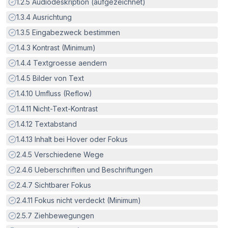
Erfüllt:
1.2.5
Audiodeskription (aufgezeichnet)
Erfüllt:
1.3.4
Ausrichtung
Erfüllt:
1.3.5
Eingabezweck bestimmen
Erfüllt:
1.4.3
Kontrast (Minimum)
Erfüllt:
1.4.4
Textgroesse aendern
Erfüllt:
1.4.5
Bilder von Text
Erfüllt:
1.4.10
Umfluss (Reflow)
Erfüllt:
1.4.11
Nicht-Text-Kontrast
Erfüllt:
1.4.12
Textabstand
Erfüllt:
1.4.13
Inhalt bei Hover oder Fokus
Erfüllt:
2.4.5
Verschiedene Wege
Erfüllt:
2.4.6
Ueberschriften und Beschriftungen
Erfüllt:
2.4.7
Sichtbarer Fokus
Erfüllt:
2.4.11
Fokus nicht verdeckt (Minimum)
Erfüllt:
2.5.7
Ziehbewegungen