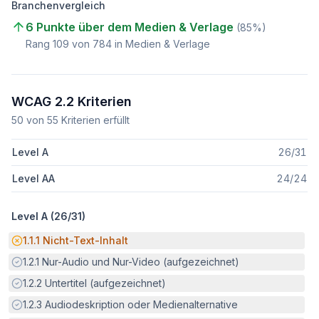
Branchenvergleich
6 Punkte über dem Medien & Verlage
(
85
%)
Rang
109
von
784
in Medien & Verlage
WCAG 2.2 Kriterien
50
von
55
Kriterien erfüllt
Level A
26
/
31
Level AA
24
/
24
Level A (
26
/
31
)
Potenzielle Barriere:
1.1.1
Nicht-Text-Inhalt
Erfüllt:
1.2.1
Nur-Audio und Nur-Video (aufgezeichnet)
Erfüllt:
1.2.2
Untertitel (aufgezeichnet)
Erfüllt:
1.2.3
Audiodeskription oder Medienalternative