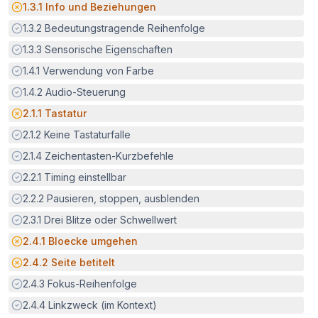
Potenzielle Barriere:
1.3.1
Info und Beziehungen
Erfüllt:
1.3.2
Bedeutungstragende Reihenfolge
Erfüllt:
1.3.3
Sensorische Eigenschaften
Erfüllt:
1.4.1
Verwendung von Farbe
Erfüllt:
1.4.2
Audio-Steuerung
Potenzielle Barriere:
2.1.1
Tastatur
Erfüllt:
2.1.2
Keine Tastaturfalle
Erfüllt:
2.1.4
Zeichentasten-Kurzbefehle
Erfüllt:
2.2.1
Timing einstellbar
Erfüllt:
2.2.2
Pausieren, stoppen, ausblenden
Erfüllt:
2.3.1
Drei Blitze oder Schwellwert
Potenzielle Barriere:
2.4.1
Bloecke umgehen
Potenzielle Barriere:
2.4.2
Seite betitelt
Erfüllt:
2.4.3
Fokus-Reihenfolge
Erfüllt:
2.4.4
Linkzweck (im Kontext)