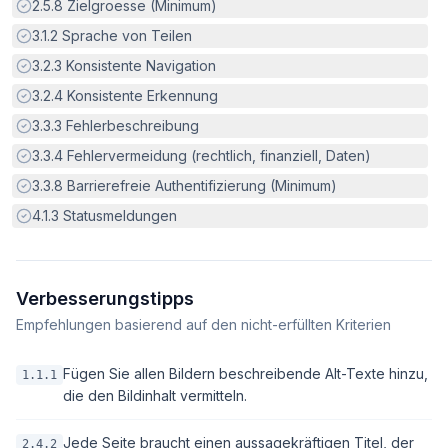
Erfüllt:
2.5.8
Zielgroesse (Minimum)
Erfüllt:
3.1.2
Sprache von Teilen
Erfüllt:
3.2.3
Konsistente Navigation
Erfüllt:
3.2.4
Konsistente Erkennung
Erfüllt:
3.3.3
Fehlerbeschreibung
Erfüllt:
3.3.4
Fehlervermeidung (rechtlich, finanziell, Daten)
Erfüllt:
3.3.8
Barrierefreie Authentifizierung (Minimum)
Erfüllt:
4.1.3
Statusmeldungen
Verbesserungstipps
Empfehlungen basierend auf den nicht-erfüllten Kriterien
Fügen Sie allen Bildern beschreibende Alt-Texte hinzu,
1.1.1
die den Bildinhalt vermitteln.
Jede Seite braucht einen aussagekräftigen Titel, der
2.4.2