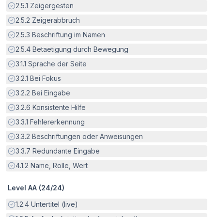
Erfüllt:
2.5.1
Zeigergesten
Erfüllt:
2.5.2
Zeigerabbruch
Erfüllt:
2.5.3
Beschriftung im Namen
Erfüllt:
2.5.4
Betaetigung durch Bewegung
Erfüllt:
3.1.1
Sprache der Seite
Erfüllt:
3.2.1
Bei Fokus
Erfüllt:
3.2.2
Bei Eingabe
Erfüllt:
3.2.6
Konsistente Hilfe
Erfüllt:
3.3.1
Fehlererkennung
Erfüllt:
3.3.2
Beschriftungen oder Anweisungen
Erfüllt:
3.3.7
Redundante Eingabe
Erfüllt:
4.1.2
Name, Rolle, Wert
Level AA (
24
/
24
)
Erfüllt:
1.2.4
Untertitel (live)