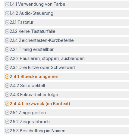
Erfüllt:
1.4.1
Verwendung von Farbe
Erfüllt:
1.4.2
Audio-Steuerung
Erfüllt:
2.1.1
Tastatur
Erfüllt:
2.1.2
Keine Tastaturfalle
Erfüllt:
2.1.4
Zeichentasten-Kurzbefehle
Erfüllt:
2.2.1
Timing einstellbar
Erfüllt:
2.2.2
Pausieren, stoppen, ausblenden
Erfüllt:
2.3.1
Drei Blitze oder Schwellwert
Potenzielle Barriere:
2.4.1
Bloecke umgehen
Erfüllt:
2.4.2
Seite betitelt
Erfüllt:
2.4.3
Fokus-Reihenfolge
Potenzielle Barriere:
2.4.4
Linkzweck (im Kontext)
Erfüllt:
2.5.1
Zeigergesten
Erfüllt:
2.5.2
Zeigerabbruch
Erfüllt:
2.5.3
Beschriftung im Namen