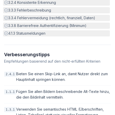
Erfüllt:
3.2.4
Konsistente Erkennung
Erfüllt:
3.3.3
Fehlerbeschreibung
Erfüllt:
3.3.4
Fehlervermeidung (rechtlich, finanziell, Daten)
Erfüllt:
3.3.8
Barrierefreie Authentifizierung (Minimum)
Erfüllt:
4.1.3
Statusmeldungen
Verbesserungstipps
Empfehlungen basierend auf den nicht-erfüllten Kriterien
Bieten Sie einen Skip-Link an, damit Nutzer direkt zum
2.4.1
Hauptinhalt springen können.
Fügen Sie allen Bildern beschreibende Alt-Texte hinzu,
1.1.1
die den Bildinhalt vermitteln.
Verwenden Sie semantisches HTML (Überschriften,
1.3.1
Listen, Tabellen) statt rein visueller Formatierung.