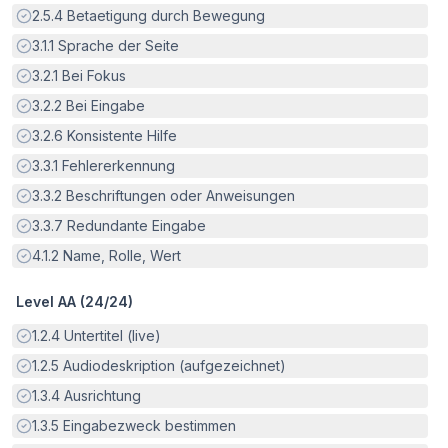
Erfüllt:
2.5.4
Betaetigung durch Bewegung
Erfüllt:
3.1.1
Sprache der Seite
Erfüllt:
3.2.1
Bei Fokus
Erfüllt:
3.2.2
Bei Eingabe
Erfüllt:
3.2.6
Konsistente Hilfe
Erfüllt:
3.3.1
Fehlererkennung
Erfüllt:
3.3.2
Beschriftungen oder Anweisungen
Erfüllt:
3.3.7
Redundante Eingabe
Erfüllt:
4.1.2
Name, Rolle, Wert
Level AA (
24
/
24
)
Erfüllt:
1.2.4
Untertitel (live)
Erfüllt:
1.2.5
Audiodeskription (aufgezeichnet)
Erfüllt:
1.3.4
Ausrichtung
Erfüllt:
1.3.5
Eingabezweck bestimmen