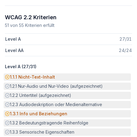
WCAG 2.2 Kriterien
51
von
55
Kriterien erfüllt
Level A
27
/
31
Level AA
24
/
24
Level A (
27
/
31
)
Potenzielle Barriere:
1.1.1
Nicht-Text-Inhalt
Erfüllt:
1.2.1
Nur-Audio und Nur-Video (aufgezeichnet)
Erfüllt:
1.2.2
Untertitel (aufgezeichnet)
Erfüllt:
1.2.3
Audiodeskription oder Medienalternative
Potenzielle Barriere:
1.3.1
Info und Beziehungen
Erfüllt:
1.3.2
Bedeutungstragende Reihenfolge
Erfüllt:
1.3.3
Sensorische Eigenschaften