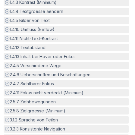
Erfüllt:
1.4.3
Kontrast (Minimum)
Erfüllt:
1.4.4
Textgroesse aendern
Erfüllt:
1.4.5
Bilder von Text
Erfüllt:
1.4.10
Umfluss (Reflow)
Erfüllt:
1.4.11
Nicht-Text-Kontrast
Erfüllt:
1.4.12
Textabstand
Erfüllt:
1.4.13
Inhalt bei Hover oder Fokus
Erfüllt:
2.4.5
Verschiedene Wege
Erfüllt:
2.4.6
Ueberschriften und Beschriftungen
Erfüllt:
2.4.7
Sichtbarer Fokus
Erfüllt:
2.4.11
Fokus nicht verdeckt (Minimum)
Erfüllt:
2.5.7
Ziehbewegungen
Erfüllt:
2.5.8
Zielgroesse (Minimum)
Erfüllt:
3.1.2
Sprache von Teilen
Erfüllt:
3.2.3
Konsistente Navigation