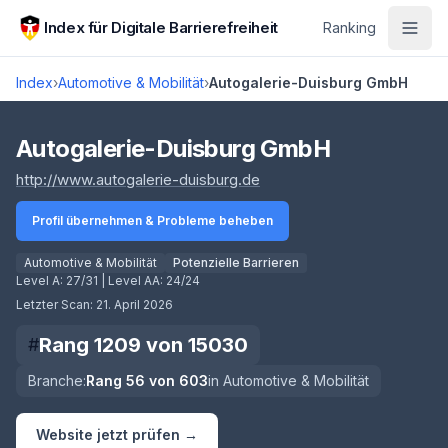
Zum Hauptinhalt springen
Index für Digitale Barrierefreiheit
Ranking
Index
›
Automotive & Mobilität
›
Autogalerie-Duisburg GmbH
Score lädt
Autogalerie-Duisburg GmbH
(öffnet in neuem Tab)
http://www.autogalerie-duisburg.de
Profil übernehmen & Probleme beheben
Automotive & Mobilität
Potenzielle Barrieren
Level A:
27/31
| Level AA:
24/24
Letzter Scan:
21. April 2026
Rang
1209
von
15030
#
Branche:
Rang
56
von
603
in
Automotive & Mobilität
Website jetzt prüfen →