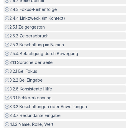
Erfüllt:
2.4.2
Seite betitelt
Erfüllt:
2.4.3
Fokus-Reihenfolge
Erfüllt:
2.4.4
Linkzweck (im Kontext)
Erfüllt:
2.5.1
Zeigergesten
Erfüllt:
2.5.2
Zeigerabbruch
Erfüllt:
2.5.3
Beschriftung im Namen
Erfüllt:
2.5.4
Betaetigung durch Bewegung
Erfüllt:
3.1.1
Sprache der Seite
Erfüllt:
3.2.1
Bei Fokus
Erfüllt:
3.2.2
Bei Eingabe
Erfüllt:
3.2.6
Konsistente Hilfe
Erfüllt:
3.3.1
Fehlererkennung
Erfüllt:
3.3.2
Beschriftungen oder Anweisungen
Erfüllt:
3.3.7
Redundante Eingabe
Erfüllt:
4.1.2
Name, Rolle, Wert