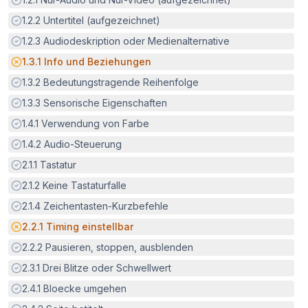
Erfüllt:
1.2.2
Untertitel (aufgezeichnet)
Erfüllt:
1.2.3
Audiodeskription oder Medienalternative
Potenzielle Barriere:
1.3.1
Info und Beziehungen
Erfüllt:
1.3.2
Bedeutungstragende Reihenfolge
Erfüllt:
1.3.3
Sensorische Eigenschaften
Erfüllt:
1.4.1
Verwendung von Farbe
Erfüllt:
1.4.2
Audio-Steuerung
Erfüllt:
2.1.1
Tastatur
Erfüllt:
2.1.2
Keine Tastaturfalle
Erfüllt:
2.1.4
Zeichentasten-Kurzbefehle
Potenzielle Barriere:
2.2.1
Timing einstellbar
Erfüllt:
2.2.2
Pausieren, stoppen, ausblenden
Erfüllt:
2.3.1
Drei Blitze oder Schwellwert
Erfüllt:
2.4.1
Bloecke umgehen