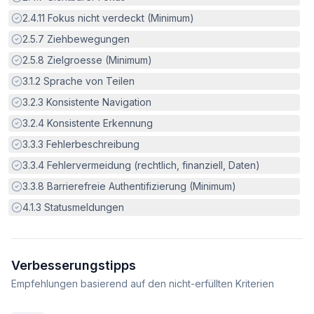
Erfüllt:
2.4.11
Fokus nicht verdeckt (Minimum)
Erfüllt:
2.5.7
Ziehbewegungen
Erfüllt:
2.5.8
Zielgroesse (Minimum)
Erfüllt:
3.1.2
Sprache von Teilen
Erfüllt:
3.2.3
Konsistente Navigation
Erfüllt:
3.2.4
Konsistente Erkennung
Erfüllt:
3.3.3
Fehlerbeschreibung
Erfüllt:
3.3.4
Fehlervermeidung (rechtlich, finanziell, Daten)
Erfüllt:
3.3.8
Barrierefreie Authentifizierung (Minimum)
Erfüllt:
4.1.3
Statusmeldungen
Verbesserungstipps
Empfehlungen basierend auf den nicht-erfüllten Kriterien