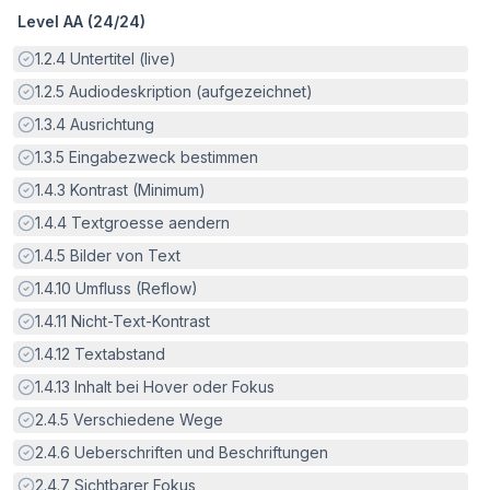
Level AA (
24
/
24
)
Erfüllt:
1.2.4
Untertitel (live)
Erfüllt:
1.2.5
Audiodeskription (aufgezeichnet)
Erfüllt:
1.3.4
Ausrichtung
Erfüllt:
1.3.5
Eingabezweck bestimmen
Erfüllt:
1.4.3
Kontrast (Minimum)
Erfüllt:
1.4.4
Textgroesse aendern
Erfüllt:
1.4.5
Bilder von Text
Erfüllt:
1.4.10
Umfluss (Reflow)
Erfüllt:
1.4.11
Nicht-Text-Kontrast
Erfüllt:
1.4.12
Textabstand
Erfüllt:
1.4.13
Inhalt bei Hover oder Fokus
Erfüllt:
2.4.5
Verschiedene Wege
Erfüllt:
2.4.6
Ueberschriften und Beschriftungen
Erfüllt:
2.4.7
Sichtbarer Fokus