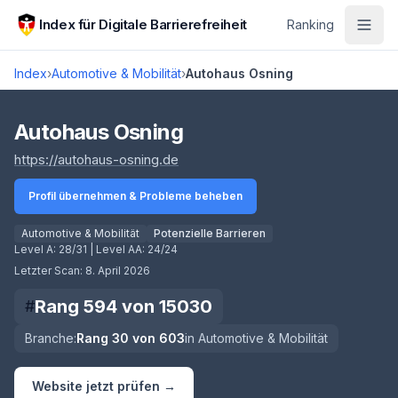
Zum Hauptinhalt springen
Index für Digitale Barrierefreiheit
Ranking
Index
›
Automotive & Mobilität
›
Autohaus Osning
Score lädt
Autohaus Osning
(öffnet in neuem Tab)
https://autohaus-osning.de
Profil übernehmen & Probleme beheben
Automotive & Mobilität
Potenzielle Barrieren
Level A:
28/31
| Level AA:
24/24
Letzter Scan:
8. April 2026
Rang
594
von
15030
#
Branche:
Rang
30
von
603
in
Automotive & Mobilität
Website jetzt prüfen →