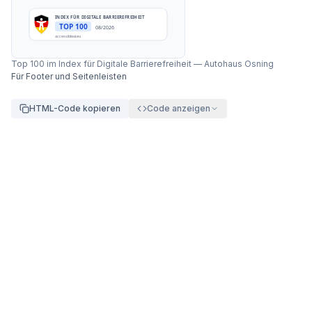
INDEX FÜR DIGITALE BARRIEREFREIHEIT
TOP 100
08/2026
accessibleai.eu
Top 100 im Index für Digitale Barrierefreiheit
—
Autohaus Osning
Für Footer und Seitenleisten
HTML-Code kopieren
Code anzeigen