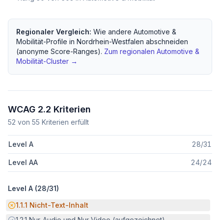
Regionaler Vergleich:
Wie andere
Automotive &
Mobilität
-Profile in
Nordrhein-Westfalen
abschneiden
(anonyme Score-Ranges).
Zum regionalen
Automotive &
Mobilität
-Cluster →
WCAG 2.2 Kriterien
52
von
55
Kriterien erfüllt
Level A
28
/
31
Level AA
24
/
24
Level A (
28
/
31
)
Potenzielle Barriere:
1.1.1
Nicht-Text-Inhalt
Erfüllt:
1.2.1
Nur-Audio und Nur-Video (aufgezeichnet)