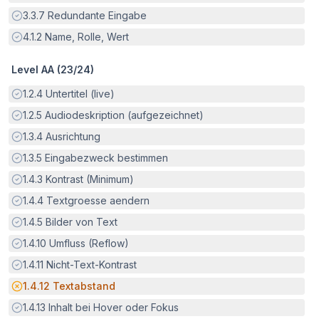
Erfüllt:
3.3.7
Redundante Eingabe
Erfüllt:
4.1.2
Name, Rolle, Wert
Level AA (
23
/
24
)
Erfüllt:
1.2.4
Untertitel (live)
Erfüllt:
1.2.5
Audiodeskription (aufgezeichnet)
Erfüllt:
1.3.4
Ausrichtung
Erfüllt:
1.3.5
Eingabezweck bestimmen
Erfüllt:
1.4.3
Kontrast (Minimum)
Erfüllt:
1.4.4
Textgroesse aendern
Erfüllt:
1.4.5
Bilder von Text
Erfüllt:
1.4.10
Umfluss (Reflow)
Erfüllt:
1.4.11
Nicht-Text-Kontrast
Potenzielle Barriere:
1.4.12
Textabstand
Erfüllt:
1.4.13
Inhalt bei Hover oder Fokus