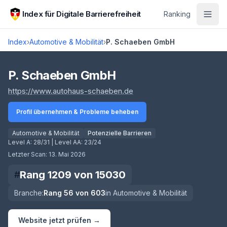
Zum Hauptinhalt springen
Index für Digitale Barrierefreiheit
Ranking
Index
›
Automotive & Mobilität
›
P. Schaeben GmbH
Score lädt
P. Schaeben GmbH
(öffnet in neuem Tab)
https://www.autohaus-schaeben.de
Profil übernehmen & Probleme beheben
Automotive & Mobilität
Potenzielle Barrieren
Level A:
28/31
| Level AA:
23/24
Letzter Scan:
13. Mai 2026
Rang
1209
von
15030
#
Branche:
Rang
56
von
603
in
Automotive & Mobilität
Website jetzt prüfen →