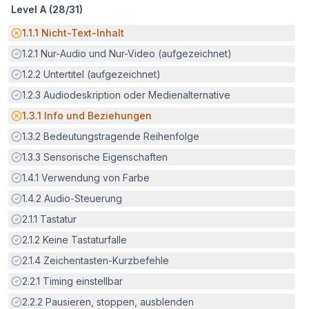
Level A (
28
/
31
)
Potenzielle Barriere:
1.1.1
Nicht-Text-Inhalt
Erfüllt:
1.2.1
Nur-Audio und Nur-Video (aufgezeichnet)
Erfüllt:
1.2.2
Untertitel (aufgezeichnet)
Erfüllt:
1.2.3
Audiodeskription oder Medienalternative
Potenzielle Barriere:
1.3.1
Info und Beziehungen
Erfüllt:
1.3.2
Bedeutungstragende Reihenfolge
Erfüllt:
1.3.3
Sensorische Eigenschaften
Erfüllt:
1.4.1
Verwendung von Farbe
Erfüllt:
1.4.2
Audio-Steuerung
Erfüllt:
2.1.1
Tastatur
Erfüllt:
2.1.2
Keine Tastaturfalle
Erfüllt:
2.1.4
Zeichentasten-Kurzbefehle
Erfüllt:
2.2.1
Timing einstellbar
Erfüllt:
2.2.2
Pausieren, stoppen, ausblenden