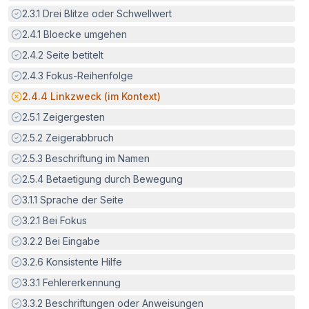
Erfüllt:
2.3.1
Drei Blitze oder Schwellwert
Erfüllt:
2.4.1
Bloecke umgehen
Erfüllt:
2.4.2
Seite betitelt
Erfüllt:
2.4.3
Fokus-Reihenfolge
Potenzielle Barriere:
2.4.4
Linkzweck (im Kontext)
Erfüllt:
2.5.1
Zeigergesten
Erfüllt:
2.5.2
Zeigerabbruch
Erfüllt:
2.5.3
Beschriftung im Namen
Erfüllt:
2.5.4
Betaetigung durch Bewegung
Erfüllt:
3.1.1
Sprache der Seite
Erfüllt:
3.2.1
Bei Fokus
Erfüllt:
3.2.2
Bei Eingabe
Erfüllt:
3.2.6
Konsistente Hilfe
Erfüllt:
3.3.1
Fehlererkennung
Erfüllt:
3.3.2
Beschriftungen oder Anweisungen