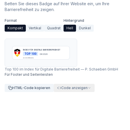
Betten Sie dieses Badge auf Ihrer Website ein, um Ihre
Barrierefreiheit zu zeigen.
Format
Hintergrund
Kompakt
Vertikal
Quadrat
Hell
Dunkel
INDEX FÜR DIGITALE BARRIEREFREIHEIT
TOP 100
08/2026
accessibleai.eu
Top 100 im Index für Digitale Barrierefreiheit
—
P. Schaeben GmbH
Für Footer und Seitenleisten
HTML-Code kopieren
Code anzeigen