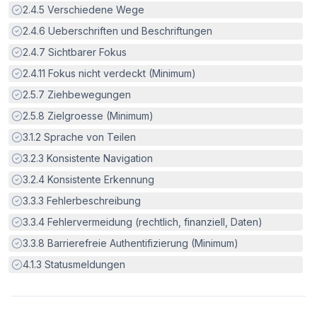
Erfüllt:
2.4.5
Verschiedene Wege
Erfüllt:
2.4.6
Ueberschriften und Beschriftungen
Erfüllt:
2.4.7
Sichtbarer Fokus
Erfüllt:
2.4.11
Fokus nicht verdeckt (Minimum)
Erfüllt:
2.5.7
Ziehbewegungen
Erfüllt:
2.5.8
Zielgroesse (Minimum)
Erfüllt:
3.1.2
Sprache von Teilen
Erfüllt:
3.2.3
Konsistente Navigation
Erfüllt:
3.2.4
Konsistente Erkennung
Erfüllt:
3.3.3
Fehlerbeschreibung
Erfüllt:
3.3.4
Fehlervermeidung (rechtlich, finanziell, Daten)
Erfüllt:
3.3.8
Barrierefreie Authentifizierung (Minimum)
Erfüllt:
4.1.3
Statusmeldungen