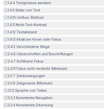
Erfüllt:
1.4.4
Textgroesse aendern
Erfüllt:
1.4.5
Bilder von Text
Erfüllt:
1.4.10
Umfluss (Reflow)
Erfüllt:
1.4.11
Nicht-Text-Kontrast
Erfüllt:
1.4.12
Textabstand
Erfüllt:
1.4.13
Inhalt bei Hover oder Fokus
Erfüllt:
2.4.5
Verschiedene Wege
Erfüllt:
2.4.6
Ueberschriften und Beschriftungen
Erfüllt:
2.4.7
Sichtbarer Fokus
Erfüllt:
2.4.11
Fokus nicht verdeckt (Minimum)
Erfüllt:
2.5.7
Ziehbewegungen
Erfüllt:
2.5.8
Zielgroesse (Minimum)
Erfüllt:
3.1.2
Sprache von Teilen
Erfüllt:
3.2.3
Konsistente Navigation
Erfüllt:
3.2.4
Konsistente Erkennung