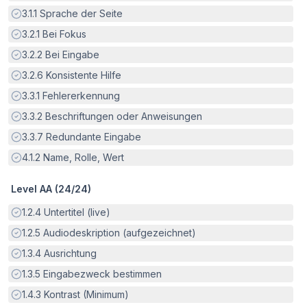
Erfüllt:
3.1.1
Sprache der Seite
Erfüllt:
3.2.1
Bei Fokus
Erfüllt:
3.2.2
Bei Eingabe
Erfüllt:
3.2.6
Konsistente Hilfe
Erfüllt:
3.3.1
Fehlererkennung
Erfüllt:
3.3.2
Beschriftungen oder Anweisungen
Erfüllt:
3.3.7
Redundante Eingabe
Erfüllt:
4.1.2
Name, Rolle, Wert
Level AA (
24
/
24
)
Erfüllt:
1.2.4
Untertitel (live)
Erfüllt:
1.2.5
Audiodeskription (aufgezeichnet)
Erfüllt:
1.3.4
Ausrichtung
Erfüllt:
1.3.5
Eingabezweck bestimmen
Erfüllt:
1.4.3
Kontrast (Minimum)