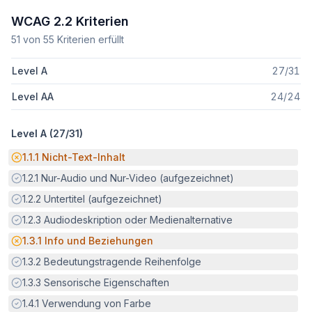
WCAG 2.2 Kriterien
51
von
55
Kriterien erfüllt
Level A
27
/
31
Level AA
24
/
24
Level A (
27
/
31
)
Potenzielle Barriere:
1.1.1
Nicht-Text-Inhalt
Erfüllt:
1.2.1
Nur-Audio und Nur-Video (aufgezeichnet)
Erfüllt:
1.2.2
Untertitel (aufgezeichnet)
Erfüllt:
1.2.3
Audiodeskription oder Medienalternative
Potenzielle Barriere:
1.3.1
Info und Beziehungen
Erfüllt:
1.3.2
Bedeutungstragende Reihenfolge
Erfüllt:
1.3.3
Sensorische Eigenschaften
Erfüllt:
1.4.1
Verwendung von Farbe