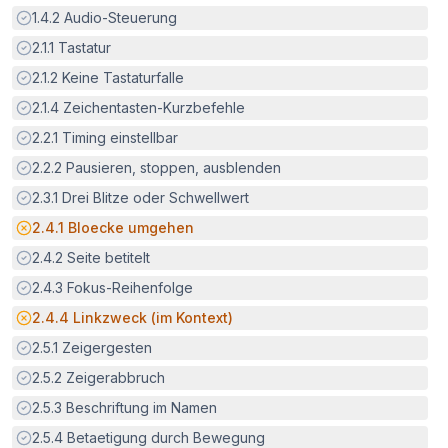
Erfüllt:
1.4.2
Audio-Steuerung
Erfüllt:
2.1.1
Tastatur
Erfüllt:
2.1.2
Keine Tastaturfalle
Erfüllt:
2.1.4
Zeichentasten-Kurzbefehle
Erfüllt:
2.2.1
Timing einstellbar
Erfüllt:
2.2.2
Pausieren, stoppen, ausblenden
Erfüllt:
2.3.1
Drei Blitze oder Schwellwert
Potenzielle Barriere:
2.4.1
Bloecke umgehen
Erfüllt:
2.4.2
Seite betitelt
Erfüllt:
2.4.3
Fokus-Reihenfolge
Potenzielle Barriere:
2.4.4
Linkzweck (im Kontext)
Erfüllt:
2.5.1
Zeigergesten
Erfüllt:
2.5.2
Zeigerabbruch
Erfüllt:
2.5.3
Beschriftung im Namen
Erfüllt:
2.5.4
Betaetigung durch Bewegung