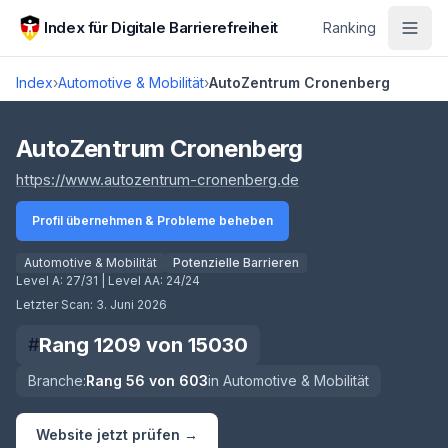
Zum Hauptinhalt springen
Index für Digitale Barrierefreiheit
Ranking
Index
›
Automotive & Mobilität
›
AutoZentrum Cronenberg
Score lädt
AutoZentrum Cronenberg
(öffnet in neuem Tab)
https://www.autozentrum-cronenberg.de
Profil übernehmen & Probleme beheben
Automotive & Mobilität
Potenzielle Barrieren
Level A:
27/31
| Level AA:
24/24
Letzter Scan:
3. Juni 2026
Rang
1209
von
15030
#
Branche:
Rang
56
von
603
in
Automotive & Mobilität
Website jetzt prüfen →