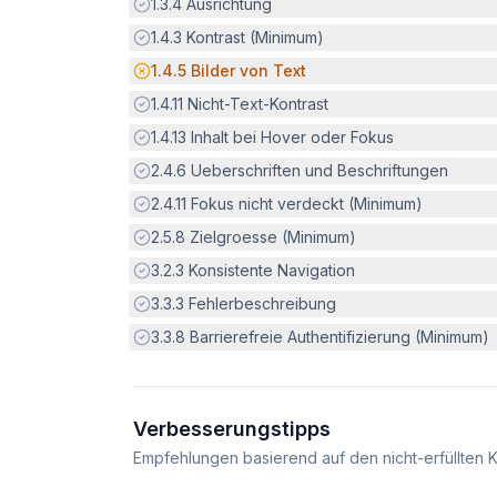
Erfüllt:
1.3.4
Ausrichtung
Erfüllt:
1.4.3
Kontrast (Minimum)
Potenzielle Barriere:
1.4.5
Bilder von Text
Erfüllt:
1.4.11
Nicht-Text-Kontrast
Erfüllt:
1.4.13
Inhalt bei Hover oder Fokus
Erfüllt:
2.4.6
Ueberschriften und Beschriftungen
Erfüllt:
2.4.11
Fokus nicht verdeckt (Minimum)
Erfüllt:
2.5.8
Zielgroesse (Minimum)
Erfüllt:
3.2.3
Konsistente Navigation
Erfüllt:
3.3.3
Fehlerbeschreibung
Erfüllt:
3.3.8
Barrierefreie Authentifizierung (Minimum)
Verbesserungstipps
Empfehlungen basierend auf den nicht-erfüllten K