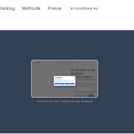
Ranking
Methodik
Presse
accessibleai.eu
Aufnahme zum Zeitpunkt der Analyse