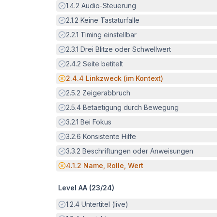
Erfüllt:
1.4.2
Audio-Steuerung
Erfüllt:
2.1.2
Keine Tastaturfalle
Erfüllt:
2.2.1
Timing einstellbar
Erfüllt:
2.3.1
Drei Blitze oder Schwellwert
Erfüllt:
2.4.2
Seite betitelt
Potenzielle Barriere:
2.4.4
Linkzweck (im Kontext)
Erfüllt:
2.5.2
Zeigerabbruch
Erfüllt:
2.5.4
Betaetigung durch Bewegung
Erfüllt:
3.2.1
Bei Fokus
Erfüllt:
3.2.6
Konsistente Hilfe
Erfüllt:
3.3.2
Beschriftungen oder Anweisungen
Potenzielle Barriere:
4.1.2
Name, Rolle, Wert
Level AA (
23
/
24
)
Erfüllt:
1.2.4
Untertitel (live)