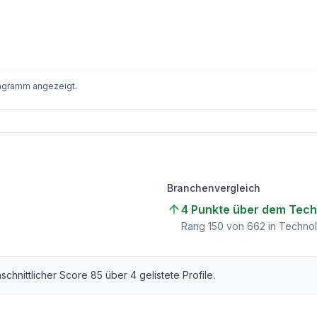
iagramm angezeigt.
Branchenvergleich
4 Punkte über dem Tech
Rang
150
von
662
in Technol
hschnittlicher Score
85
über
4
gelistete Profile.