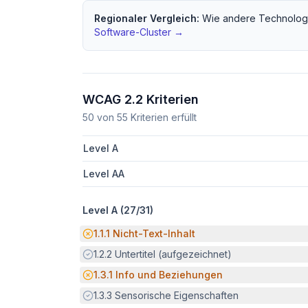
Regionaler Vergleich:
Wie andere
Technolog
Software
-Cluster →
WCAG 2.2 Kriterien
50
von
55
Kriterien erfüllt
Level A
Level AA
Level A (
27
/
31
)
Potenzielle Barriere:
1.1.1
Nicht-Text-Inhalt
Erfüllt:
1.2.2
Untertitel (aufgezeichnet)
Potenzielle Barriere:
1.3.1
Info und Beziehungen
Erfüllt:
1.3.3
Sensorische Eigenschaften