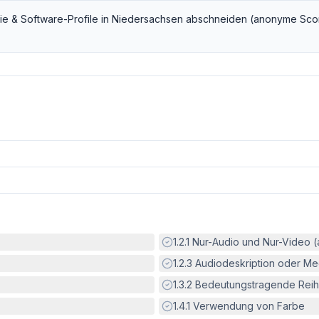
ie & Software
-Profile in
Niedersachsen
abschneiden (anonyme Sco
Erfüllt:
1.2.1
Nur-Audio und Nur-Video 
Erfüllt:
1.2.3
Audiodeskription oder Med
Erfüllt:
1.3.2
Bedeutungstragende Reih
Erfüllt:
1.4.1
Verwendung von Farbe