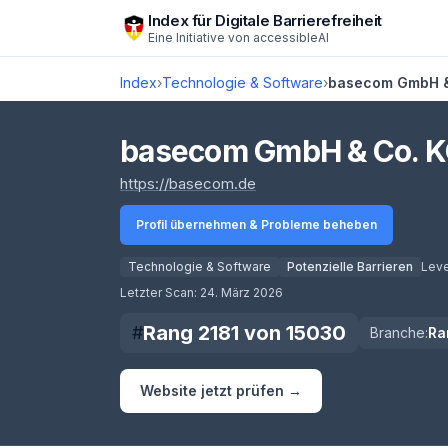
Zum Hauptinhalt springen
Index für Digitale Barrierefreiheit
Eine Initiative von
accessibleAI
Index
›
Technologie & Software
›
basecom GmbH &
basecom GmbH & Co. 
(öffnet in neuem Tab)
https://basecom.de
Profil übernehmen & Probleme beheben
Technologie & Software
Potenzielle Barrieren
Leve
Score lädt
Letzter Scan:
24. März 2026
Rang
2181
von
15030
#
Branche:
Ra
Website jetzt prüfen →