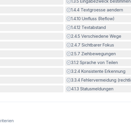
Erfüllt:
1.3.5
Eingabezweck bestimmen
Erfüllt:
1.4.4
Textgroesse aendern
Erfüllt:
1.4.10
Umfluss (Reflow)
Erfüllt:
1.4.12
Textabstand
Erfüllt:
2.4.5
Verschiedene Wege
Erfüllt:
2.4.7
Sichtbarer Fokus
Erfüllt:
2.5.7
Ziehbewegungen
Erfüllt:
3.1.2
Sprache von Teilen
Erfüllt:
3.2.4
Konsistente Erkennung
Erfüllt:
3.3.4
Fehlervermeidung (rechtlic
Erfüllt:
4.1.3
Statusmeldungen
riterien