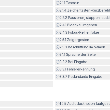
Erfüllt:
2.1.1
Tastatur
Erfüllt:
2.1.4
Zeichentasten-Kurzbefeh
Erfüllt:
2.2.2
Pausieren, stoppen, aus
Erfüllt:
2.4.1
Bloecke umgehen
Erfüllt:
2.4.3
Fokus-Reihenfolge
Erfüllt:
2.5.1
Zeigergesten
Erfüllt:
2.5.3
Beschriftung im Namen
Erfüllt:
3.1.1
Sprache der Seite
Erfüllt:
3.2.2
Bei Eingabe
Erfüllt:
3.3.1
Fehlererkennung
Erfüllt:
3.3.7
Redundante Eingabe
Erfüllt:
1.2.5
Audiodeskription (aufgez