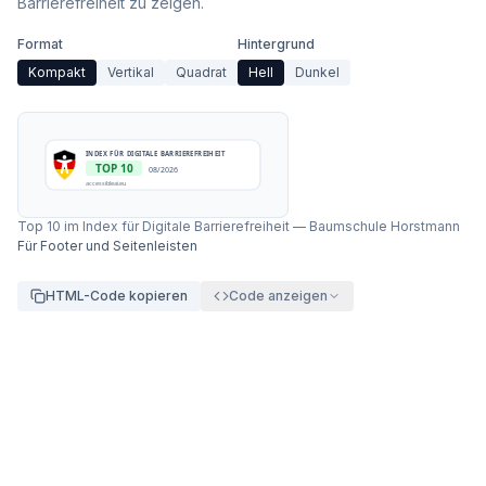
Barrierefreiheit zu zeigen.
Format
Hintergrund
Kompakt
Vertikal
Quadrat
Hell
Dunkel
INDEX FÜR DIGITALE BARRIEREFREIHEIT
TOP 10
08/2026
accessibleai.eu
Top 10 im Index für Digitale Barrierefreiheit
—
Baumschule Horstmann
Für Footer und Seitenleisten
HTML-Code kopieren
Code anzeigen