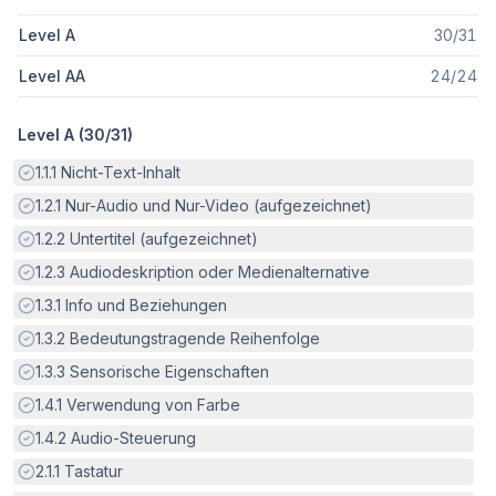
Level A
30
/
31
Level AA
24
/
24
Level A (
30
/
31
)
Erfüllt:
1.1.1
Nicht-Text-Inhalt
Erfüllt:
1.2.1
Nur-Audio und Nur-Video (aufgezeichnet)
Erfüllt:
1.2.2
Untertitel (aufgezeichnet)
Erfüllt:
1.2.3
Audiodeskription oder Medienalternative
Erfüllt:
1.3.1
Info und Beziehungen
Erfüllt:
1.3.2
Bedeutungstragende Reihenfolge
Erfüllt:
1.3.3
Sensorische Eigenschaften
Erfüllt:
1.4.1
Verwendung von Farbe
Erfüllt:
1.4.2
Audio-Steuerung
Erfüllt:
2.1.1
Tastatur