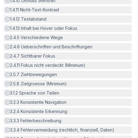
Erfüllt:
1.4.10
Umfluss (Reflow)
Erfüllt:
1.4.11
Nicht-Text-Kontrast
Erfüllt:
1.4.12
Textabstand
Erfüllt:
1.4.13
Inhalt bei Hover oder Fokus
Erfüllt:
2.4.5
Verschiedene Wege
Erfüllt:
2.4.6
Ueberschriften und Beschriftungen
Erfüllt:
2.4.7
Sichtbarer Fokus
Erfüllt:
2.4.11
Fokus nicht verdeckt (Minimum)
Erfüllt:
2.5.7
Ziehbewegungen
Erfüllt:
2.5.8
Zielgroesse (Minimum)
Erfüllt:
3.1.2
Sprache von Teilen
Erfüllt:
3.2.3
Konsistente Navigation
Erfüllt:
3.2.4
Konsistente Erkennung
Erfüllt:
3.3.3
Fehlerbeschreibung
Erfüllt:
3.3.4
Fehlervermeidung (rechtlich, finanziell, Daten)