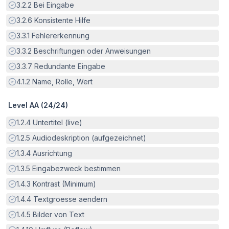
Erfüllt:
3.2.2
Bei Eingabe
Erfüllt:
3.2.6
Konsistente Hilfe
Erfüllt:
3.3.1
Fehlererkennung
Erfüllt:
3.3.2
Beschriftungen oder Anweisungen
Erfüllt:
3.3.7
Redundante Eingabe
Erfüllt:
4.1.2
Name, Rolle, Wert
Level AA (
24
/
24
)
Erfüllt:
1.2.4
Untertitel (live)
Erfüllt:
1.2.5
Audiodeskription (aufgezeichnet)
Erfüllt:
1.3.4
Ausrichtung
Erfüllt:
1.3.5
Eingabezweck bestimmen
Erfüllt:
1.4.3
Kontrast (Minimum)
Erfüllt:
1.4.4
Textgroesse aendern
Erfüllt:
1.4.5
Bilder von Text