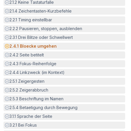
Erfüllt:
2.1.2
Keine Tastaturfalle
Erfüllt:
2.1.4
Zeichentasten-Kurzbefehle
Erfüllt:
2.2.1
Timing einstellbar
Erfüllt:
2.2.2
Pausieren, stoppen, ausblenden
Erfüllt:
2.3.1
Drei Blitze oder Schwellwert
Potenzielle Barriere:
2.4.1
Bloecke umgehen
Erfüllt:
2.4.2
Seite betitelt
Erfüllt:
2.4.3
Fokus-Reihenfolge
Erfüllt:
2.4.4
Linkzweck (im Kontext)
Erfüllt:
2.5.1
Zeigergesten
Erfüllt:
2.5.2
Zeigerabbruch
Erfüllt:
2.5.3
Beschriftung im Namen
Erfüllt:
2.5.4
Betaetigung durch Bewegung
Erfüllt:
3.1.1
Sprache der Seite
Erfüllt:
3.2.1
Bei Fokus