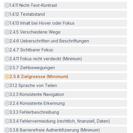
Erfüllt:
1.4.11
Nicht-Text-Kontrast
Erfüllt:
1.4.12
Textabstand
Erfüllt:
1.4.13
Inhalt bei Hover oder Fokus
Erfüllt:
2.4.5
Verschiedene Wege
Erfüllt:
2.4.6
Ueberschriften und Beschriftungen
Erfüllt:
2.4.7
Sichtbarer Fokus
Erfüllt:
2.4.11
Fokus nicht verdeckt (Minimum)
Erfüllt:
2.5.7
Ziehbewegungen
Potenzielle Barriere:
2.5.8
Zielgroesse (Minimum)
Erfüllt:
3.1.2
Sprache von Teilen
Erfüllt:
3.2.3
Konsistente Navigation
Erfüllt:
3.2.4
Konsistente Erkennung
Erfüllt:
3.3.3
Fehlerbeschreibung
Erfüllt:
3.3.4
Fehlervermeidung (rechtlich, finanziell, Daten)
Erfüllt:
3.3.8
Barrierefreie Authentifizierung (Minimum)