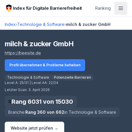
Zum Hauptinhalt springen
Index für Digitale Barrierefreiheit
Ranking
Index
›
Technologie & Software
›
milch & zucker GmbH
Score lädt
milch & zucker GmbH
(öffnet in neuem Tab)
https://beesite.de
Profil übernehmen & Probleme beheben
Technologie & Software
Potenzielle Barrieren
Level A:
25/31
| Level AA:
22/24
Letzter Scan:
3. April 2026
Rang
6031
von
15030
#
Branche:
Rang
360
von
662
in
Technologie & Software
Website jetzt prüfen →