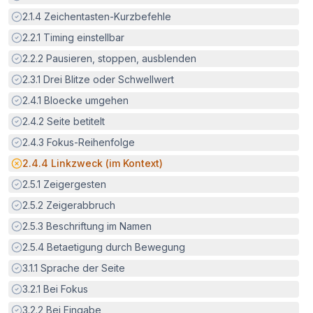
Erfüllt:
2.1.4
Zeichentasten-Kurzbefehle
Erfüllt:
2.2.1
Timing einstellbar
Erfüllt:
2.2.2
Pausieren, stoppen, ausblenden
Erfüllt:
2.3.1
Drei Blitze oder Schwellwert
Erfüllt:
2.4.1
Bloecke umgehen
Erfüllt:
2.4.2
Seite betitelt
Erfüllt:
2.4.3
Fokus-Reihenfolge
Potenzielle Barriere:
2.4.4
Linkzweck (im Kontext)
Erfüllt:
2.5.1
Zeigergesten
Erfüllt:
2.5.2
Zeigerabbruch
Erfüllt:
2.5.3
Beschriftung im Namen
Erfüllt:
2.5.4
Betaetigung durch Bewegung
Erfüllt:
3.1.1
Sprache der Seite
Erfüllt:
3.2.1
Bei Fokus
Erfüllt:
3.2.2
Bei Eingabe