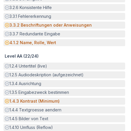
Erfüllt:
3.2.6
Konsistente Hilfe
Erfüllt:
3.3.1
Fehlererkennung
Potenzielle Barriere:
3.3.2
Beschriftungen oder Anweisungen
Erfüllt:
3.3.7
Redundante Eingabe
Potenzielle Barriere:
4.1.2
Name, Rolle, Wert
Level AA (
22
/
24
)
Erfüllt:
1.2.4
Untertitel (live)
Erfüllt:
1.2.5
Audiodeskription (aufgezeichnet)
Erfüllt:
1.3.4
Ausrichtung
Erfüllt:
1.3.5
Eingabezweck bestimmen
Potenzielle Barriere:
1.4.3
Kontrast (Minimum)
Erfüllt:
1.4.4
Textgroesse aendern
Erfüllt:
1.4.5
Bilder von Text
Erfüllt:
1.4.10
Umfluss (Reflow)