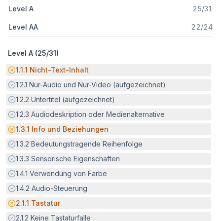
Level A
25
/
31
Level AA
22
/
24
Level A (
25
/
31
)
Potenzielle Barriere:
1.1.1
Nicht-Text-Inhalt
Erfüllt:
1.2.1
Nur-Audio und Nur-Video (aufgezeichnet)
Erfüllt:
1.2.2
Untertitel (aufgezeichnet)
Erfüllt:
1.2.3
Audiodeskription oder Medienalternative
Potenzielle Barriere:
1.3.1
Info und Beziehungen
Erfüllt:
1.3.2
Bedeutungstragende Reihenfolge
Erfüllt:
1.3.3
Sensorische Eigenschaften
Erfüllt:
1.4.1
Verwendung von Farbe
Erfüllt:
1.4.2
Audio-Steuerung
Potenzielle Barriere:
2.1.1
Tastatur
Erfüllt:
2.1.2
Keine Tastaturfalle