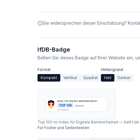
Sie widersprechen dieser Einschätzung? Kontak
IfDB-Badge
Betten Sie dieses Badge auf Ihrer Website ein, um 
Format
Hintergrund
Kompakt
Vertikal
Quadrat
Hell
Dunkel
INDEX FÜR DIGITALE BARRIEREFREIHEIT
TOP 100
08/2026
accessibleai.eu
Top 100 im Index für Digitale Barrierefreiheit
—
bett1.d
Für Footer und Seitenleisten