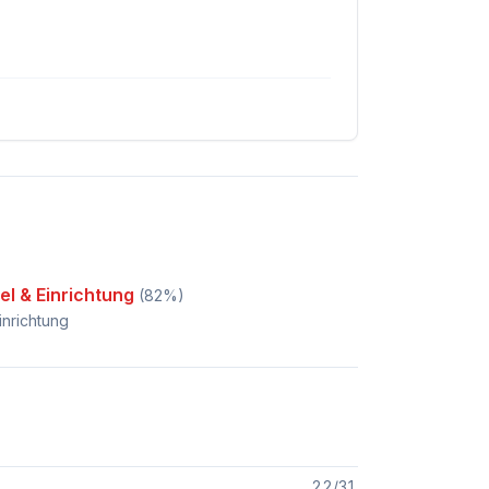
l & Einrichtung
(
82
%)
inrichtung
22
/
31