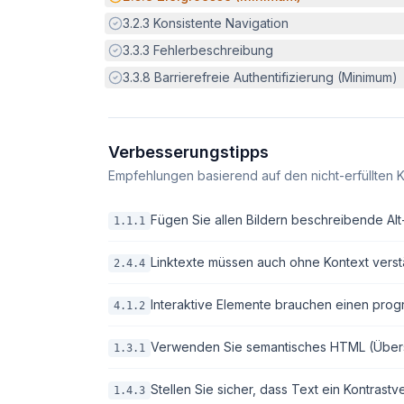
Erfüllt:
3.2.3
Konsistente Navigation
Erfüllt:
3.3.3
Fehlerbeschreibung
Erfüllt:
3.3.8
Barrierefreie Authentifizierung (Minimum)
Verbesserungstipps
Empfehlungen basierend auf den nicht-erfüllten K
Fügen Sie allen Bildern beschreibende Alt-T
1.1.1
Linktexte müssen auch ohne Kontext verstä
2.4.4
Interaktive Elemente brauchen einen pro
4.1.2
Verwenden Sie semantisches HTML (Überschri
1.3.1
Stellen Sie sicher, dass Text ein Kontrastv
1.4.3