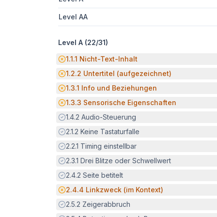
Level AA
Level A (
22
/
31
)
Potenzielle Barriere:
1.1.1
Nicht-Text-Inhalt
Potenzielle Barriere:
1.2.2
Untertitel (aufgezeichnet)
Potenzielle Barriere:
1.3.1
Info und Beziehungen
Potenzielle Barriere:
1.3.3
Sensorische Eigenschaften
Erfüllt:
1.4.2
Audio-Steuerung
Erfüllt:
2.1.2
Keine Tastaturfalle
Erfüllt:
2.2.1
Timing einstellbar
Erfüllt:
2.3.1
Drei Blitze oder Schwellwert
Erfüllt:
2.4.2
Seite betitelt
Potenzielle Barriere:
2.4.4
Linkzweck (im Kontext)
Erfüllt:
2.5.2
Zeigerabbruch