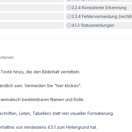
Erfüllt:
3.2.4
Konsistente Erkennung
Erfüllt:
3.3.4
Fehlervermeidung (rechtlic
Erfüllt:
4.1.3
Statusmeldungen
riterien
exte hinzu, die den Bildinhalt vermitteln.
ndlich sein. Vermeiden Sie "hier klicken".
grammatisch bestimmbaren Namen und Rolle.
ften, Listen, Tabellen) statt rein visueller Formatierung.
erhältnis von mindestens 4.5:1 zum Hintergrund hat.