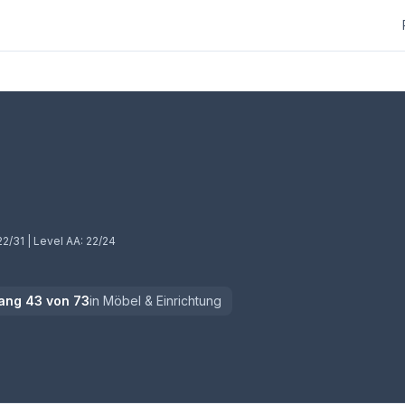
22/31
| Level AA:
22/24
ang
43
von
73
in
Möbel & Einrichtung