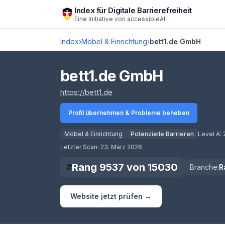
Zum Hauptinhalt springen
Index für Digitale Barrierefreiheit
Eine Initiative von
accessibleAI
Index
›
Möbel & Einrichtung
›
bett1.de GmbH
bett1.de GmbH
(öffnet in neuem Tab)
https://bett1.de
Profil übernehmen & Probleme beheben
Möbel & Einrichtung
Potenzielle Barrieren
Level A:
Score lädt
Letzter Scan:
23. März 2026
Rang
9537
von
15030
#
Branche:
R
Website jetzt prüfen →