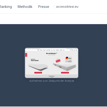
Ranking
Methodik
Presse
accessibleai.eu
Aufnahme zum Zeitpunkt der Analyse