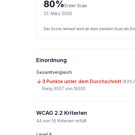
80
%
Erster Scan
23. März 2026
Der Score-Verlauf wird ab dem zweiten Scan als D
Einordnung
Gesamtvergleich
3 Punkte unter dem Durchschnitt
(
83
%)
Rang
9537
von
15030
WCAG 2.2 Kriterien
44
von
55
Kriterien erfüllt
Level A