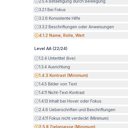
Erfüllt:
2.5.4
Betaetigung durch Bewegung
Erfüllt:
3.2.1
Bei Fokus
Erfüllt:
3.2.6
Konsistente Hilfe
Erfüllt:
3.3.2
Beschriftungen oder Anweisungen
Potenzielle Barriere:
4.1.2
Name, Rolle, Wert
Level AA (
22
/
24
)
Erfüllt:
1.2.4
Untertitel (live)
Erfüllt:
1.3.4
Ausrichtung
Potenzielle Barriere:
1.4.3
Kontrast (Minimum)
Erfüllt:
1.4.5
Bilder von Text
Erfüllt:
1.4.11
Nicht-Text-Kontrast
Erfüllt:
1.4.13
Inhalt bei Hover oder Fokus
Erfüllt:
2.4.6
Ueberschriften und Beschriftungen
Erfüllt:
2.4.11
Fokus nicht verdeckt (Minimum)
Potenzielle Barriere:
2.5.8
Zielgroesse (Minimum)