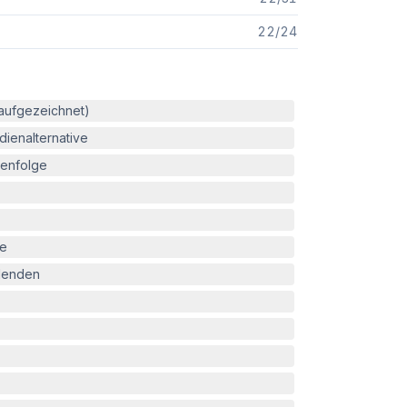
22
/
24
(aufgezeichnet)
ienalternative
enfolge
le
blenden