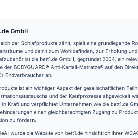
1.de GmbH
ch der Schlafprodukte zählt, spielt eine grundlegende Roll
bensräume und damit zum Wohlbefinden, zur Erholung und
fzubehör ist die bett1.de GmbH, gegründet 2004, ein rele
 der BODYGUARD® Anti-Kartell-Matratze® auf den Direktvert
für Endverbraucher an.
odukte ist ein wichtiger Aspekt der gesellschaftlichen Teilha
formationsaustauschs und der Kaufprozesse abgewickelt wir
 in Kraft und verpflichtet Unternehmen wie die bett1.de Gmb
t Behinderungen einen gleichberechtigten Zugang zu Produk
sion zu fördern.
AI wurde die Website von bett1.de hinsichtlich ihrer WCAG