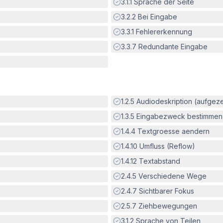
Erfüllt:
3.1.1
Sprache der Seite
Erfüllt:
3.2.2
Bei Eingabe
Erfüllt:
3.3.1
Fehlererkennung
Erfüllt:
3.3.7
Redundante Eingabe
Erfüllt:
1.2.5
Audiodeskription (aufgez
Erfüllt:
1.3.5
Eingabezweck bestimmen
Erfüllt:
1.4.4
Textgroesse aendern
Erfüllt:
1.4.10
Umfluss (Reflow)
Erfüllt:
1.4.12
Textabstand
Erfüllt:
2.4.5
Verschiedene Wege
Erfüllt:
2.4.7
Sichtbarer Fokus
Erfüllt:
2.5.7
Ziehbewegungen
Erfüllt:
3.1.2
Sprache von Teilen