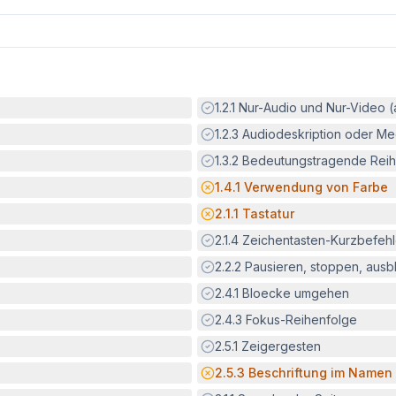
Erfüllt:
1.2.1
Nur-Audio und Nur-Video 
Erfüllt:
1.2.3
Audiodeskription oder Med
Erfüllt:
1.3.2
Bedeutungstragende Reih
Potenzielle Barriere:
1.4.1
Verwendung von Farbe
Potenzielle Barriere:
2.1.1
Tastatur
Erfüllt:
2.1.4
Zeichentasten-Kurzbefeh
Erfüllt:
2.2.2
Pausieren, stoppen, aus
Erfüllt:
2.4.1
Bloecke umgehen
Erfüllt:
2.4.3
Fokus-Reihenfolge
Erfüllt:
2.5.1
Zeigergesten
Potenzielle Barriere:
2.5.3
Beschriftung im Namen