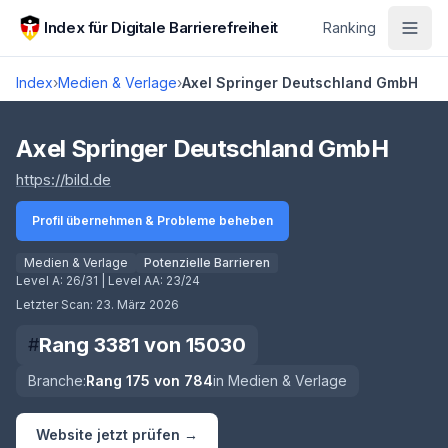
Zum Hauptinhalt springen
Index für Digitale Barrierefreiheit
Ranking
Index
›
Medien & Verlage
›
Axel Springer Deutschland GmbH
Score lädt
Axel Springer Deutschland GmbH
(öffnet in neuem Tab)
https://bild.de
Profil übernehmen & Probleme beheben
Medien & Verlage
Potenzielle Barrieren
Level A:
26/31
| Level AA:
23/24
Letzter Scan:
23. März 2026
Rang
3381
von
15030
#
Branche:
Rang
175
von
784
in
Medien & Verlage
Website jetzt prüfen →