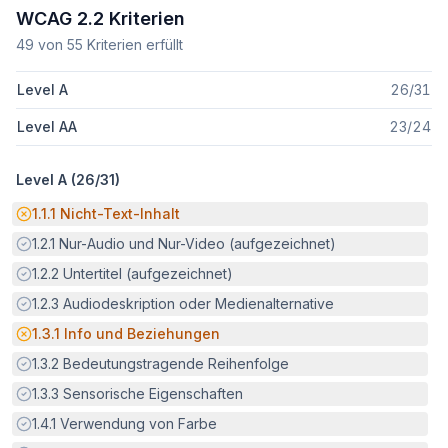
WCAG 2.2 Kriterien
49
von
55
Kriterien erfüllt
Level A
26
/
31
Level AA
23
/
24
Level A (
26
/
31
)
Potenzielle Barriere:
1.1.1
Nicht-Text-Inhalt
Erfüllt:
1.2.1
Nur-Audio und Nur-Video (aufgezeichnet)
Erfüllt:
1.2.2
Untertitel (aufgezeichnet)
Erfüllt:
1.2.3
Audiodeskription oder Medienalternative
Potenzielle Barriere:
1.3.1
Info und Beziehungen
Erfüllt:
1.3.2
Bedeutungstragende Reihenfolge
Erfüllt:
1.3.3
Sensorische Eigenschaften
Erfüllt:
1.4.1
Verwendung von Farbe