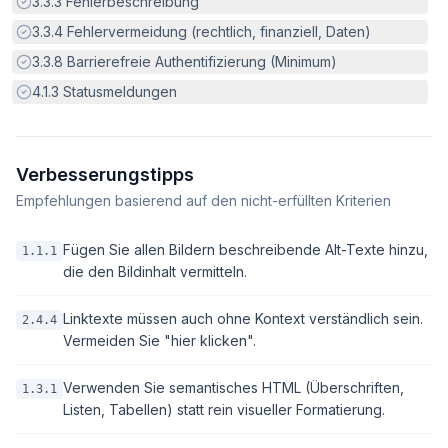
Erfüllt:
3.3.3
Fehlerbeschreibung
Erfüllt:
3.3.4
Fehlervermeidung (rechtlich, finanziell, Daten)
Erfüllt:
3.3.8
Barrierefreie Authentifizierung (Minimum)
Erfüllt:
4.1.3
Statusmeldungen
Verbesserungstipps
Empfehlungen basierend auf den nicht-erfüllten Kriterien
Fügen Sie allen Bildern beschreibende Alt-Texte hinzu,
1.1.1
die den Bildinhalt vermitteln.
Linktexte müssen auch ohne Kontext verständlich sein.
2.4.4
Vermeiden Sie "hier klicken".
Verwenden Sie semantisches HTML (Überschriften,
1.3.1
Listen, Tabellen) statt rein visueller Formatierung.