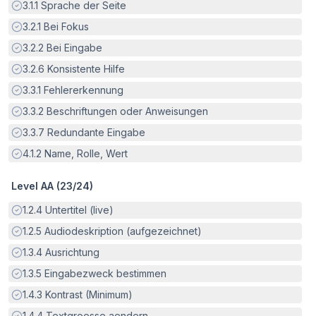
Erfüllt:
3.1.1
Sprache der Seite
Erfüllt:
3.2.1
Bei Fokus
Erfüllt:
3.2.2
Bei Eingabe
Erfüllt:
3.2.6
Konsistente Hilfe
Erfüllt:
3.3.1
Fehlererkennung
Erfüllt:
3.3.2
Beschriftungen oder Anweisungen
Erfüllt:
3.3.7
Redundante Eingabe
Erfüllt:
4.1.2
Name, Rolle, Wert
Level AA (
23
/
24
)
Erfüllt:
1.2.4
Untertitel (live)
Erfüllt:
1.2.5
Audiodeskription (aufgezeichnet)
Erfüllt:
1.3.4
Ausrichtung
Erfüllt:
1.3.5
Eingabezweck bestimmen
Erfüllt:
1.4.3
Kontrast (Minimum)
Erfüllt:
1.4.4
Textgroesse aendern