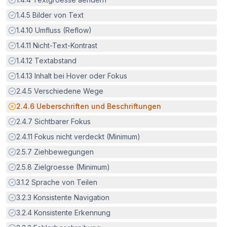
Erfüllt:
1.4.5
Bilder von Text
Erfüllt:
1.4.10
Umfluss (Reflow)
Erfüllt:
1.4.11
Nicht-Text-Kontrast
Erfüllt:
1.4.12
Textabstand
Erfüllt:
1.4.13
Inhalt bei Hover oder Fokus
Erfüllt:
2.4.5
Verschiedene Wege
Potenzielle Barriere:
2.4.6
Ueberschriften und Beschriftungen
Erfüllt:
2.4.7
Sichtbarer Fokus
Erfüllt:
2.4.11
Fokus nicht verdeckt (Minimum)
Erfüllt:
2.5.7
Ziehbewegungen
Erfüllt:
2.5.8
Zielgroesse (Minimum)
Erfüllt:
3.1.2
Sprache von Teilen
Erfüllt:
3.2.3
Konsistente Navigation
Erfüllt:
3.2.4
Konsistente Erkennung