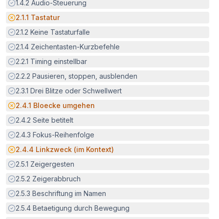
Erfüllt:
1.4.2
Audio-Steuerung
Potenzielle Barriere:
2.1.1
Tastatur
Erfüllt:
2.1.2
Keine Tastaturfalle
Erfüllt:
2.1.4
Zeichentasten-Kurzbefehle
Erfüllt:
2.2.1
Timing einstellbar
Erfüllt:
2.2.2
Pausieren, stoppen, ausblenden
Erfüllt:
2.3.1
Drei Blitze oder Schwellwert
Potenzielle Barriere:
2.4.1
Bloecke umgehen
Erfüllt:
2.4.2
Seite betitelt
Erfüllt:
2.4.3
Fokus-Reihenfolge
Potenzielle Barriere:
2.4.4
Linkzweck (im Kontext)
Erfüllt:
2.5.1
Zeigergesten
Erfüllt:
2.5.2
Zeigerabbruch
Erfüllt:
2.5.3
Beschriftung im Namen
Erfüllt:
2.5.4
Betaetigung durch Bewegung