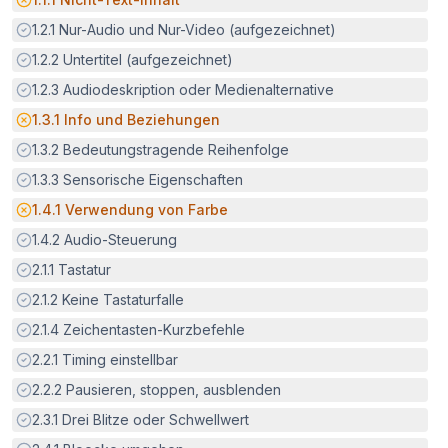
Erfüllt:
1.2.1
Nur-Audio und Nur-Video (aufgezeichnet)
Erfüllt:
1.2.2
Untertitel (aufgezeichnet)
Erfüllt:
1.2.3
Audiodeskription oder Medienalternative
Potenzielle Barriere:
1.3.1
Info und Beziehungen
Erfüllt:
1.3.2
Bedeutungstragende Reihenfolge
Erfüllt:
1.3.3
Sensorische Eigenschaften
Potenzielle Barriere:
1.4.1
Verwendung von Farbe
Erfüllt:
1.4.2
Audio-Steuerung
Erfüllt:
2.1.1
Tastatur
Erfüllt:
2.1.2
Keine Tastaturfalle
Erfüllt:
2.1.4
Zeichentasten-Kurzbefehle
Erfüllt:
2.2.1
Timing einstellbar
Erfüllt:
2.2.2
Pausieren, stoppen, ausblenden
Erfüllt:
2.3.1
Drei Blitze oder Schwellwert