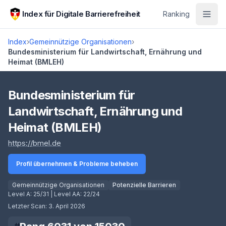
Zum Hauptinhalt springen
Index für Digitale Barrierefreiheit
Ranking
Index
›
Gemeinnützige Organisationen
›
Bundesministerium für Landwirtschaft, Ernährung und
Heimat (BMLEH)
Score lädt
Bundesministerium für
Landwirtschaft, Ernährung und
Heimat (BMLEH)
(öffnet in neuem Tab)
https://bmel.de
Profil übernehmen & Probleme beheben
Gemeinnützige Organisationen
Potenzielle Barrieren
Level A:
25/31
| Level AA:
22/24
Letzter Scan:
3. April 2026