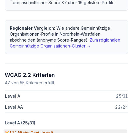
durchschnittlicher Score
87
über
16
gelistete Profile.
Regionaler Vergleich:
Wie andere
Gemeinnützige
Organisationen
-Profile in
Nordrhein-Westfalen
abschneiden (anonyme Score-Ranges).
Zum regionalen
Gemeinnützige Organisationen
-Cluster →
WCAG 2.2 Kriterien
47
von
55
Kriterien erfüllt
Level A
25
/
31
Level AA
22
/
24
Level A (
25
/
31
)
Potenzielle Barriere:
1.1.1
Nicht-Text-Inhalt