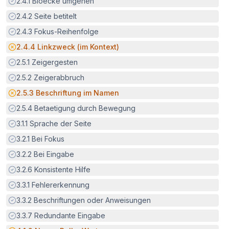
Erfüllt:
2.4.1
Bloecke umgehen
Erfüllt:
2.4.2
Seite betitelt
Erfüllt:
2.4.3
Fokus-Reihenfolge
Potenzielle Barriere:
2.4.4
Linkzweck (im Kontext)
Erfüllt:
2.5.1
Zeigergesten
Erfüllt:
2.5.2
Zeigerabbruch
Potenzielle Barriere:
2.5.3
Beschriftung im Namen
Erfüllt:
2.5.4
Betaetigung durch Bewegung
Erfüllt:
3.1.1
Sprache der Seite
Erfüllt:
3.2.1
Bei Fokus
Erfüllt:
3.2.2
Bei Eingabe
Erfüllt:
3.2.6
Konsistente Hilfe
Erfüllt:
3.3.1
Fehlererkennung
Erfüllt:
3.3.2
Beschriftungen oder Anweisungen
Erfüllt:
3.3.7
Redundante Eingabe