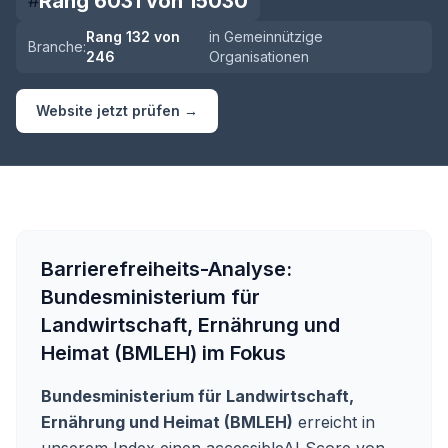
Rang
6031
von
15030
#
Rang
132
von
in
Gemeinnützige
Branche:
246
Organisationen
Website jetzt prüfen →
Barrierefreiheits-Analyse:
Bundesministerium für
Landwirtschaft, Ernährung und
Heimat (BMLEH)
im Fokus
Bundesministerium für Landwirtschaft,
Ernährung und Heimat (BMLEH)
erreicht in