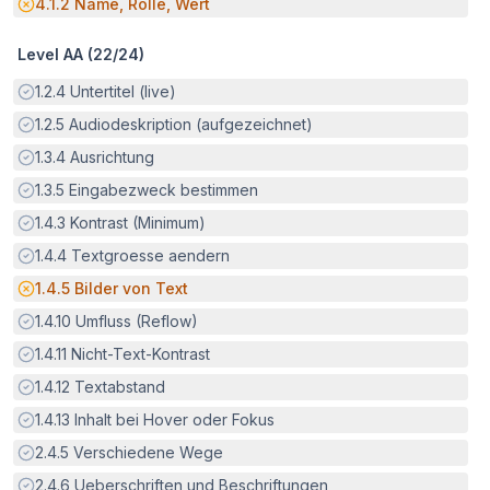
Potenzielle Barriere:
4.1.2
Name, Rolle, Wert
Level AA (
22
/
24
)
Erfüllt:
1.2.4
Untertitel (live)
Erfüllt:
1.2.5
Audiodeskription (aufgezeichnet)
Erfüllt:
1.3.4
Ausrichtung
Erfüllt:
1.3.5
Eingabezweck bestimmen
Erfüllt:
1.4.3
Kontrast (Minimum)
Erfüllt:
1.4.4
Textgroesse aendern
Potenzielle Barriere:
1.4.5
Bilder von Text
Erfüllt:
1.4.10
Umfluss (Reflow)
Erfüllt:
1.4.11
Nicht-Text-Kontrast
Erfüllt:
1.4.12
Textabstand
Erfüllt:
1.4.13
Inhalt bei Hover oder Fokus
Erfüllt:
2.4.5
Verschiedene Wege
Erfüllt:
2.4.6
Ueberschriften und Beschriftungen