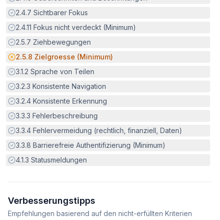
Erfüllt:
2.4.7
Sichtbarer Fokus
Erfüllt:
2.4.11
Fokus nicht verdeckt (Minimum)
Erfüllt:
2.5.7
Ziehbewegungen
Potenzielle Barriere:
2.5.8
Zielgroesse (Minimum)
Erfüllt:
3.1.2
Sprache von Teilen
Erfüllt:
3.2.3
Konsistente Navigation
Erfüllt:
3.2.4
Konsistente Erkennung
Erfüllt:
3.3.3
Fehlerbeschreibung
Erfüllt:
3.3.4
Fehlervermeidung (rechtlich, finanziell, Daten)
Erfüllt:
3.3.8
Barrierefreie Authentifizierung (Minimum)
Erfüllt:
4.1.3
Statusmeldungen
Verbesserungstipps
Empfehlungen basierend auf den nicht-erfüllten Kriterien