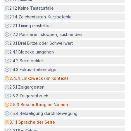
Erfüllt:
2.1.2
Keine Tastaturfalle
Erfüllt:
2.1.4
Zeichentasten-Kurzbefehle
Erfüllt:
2.2.1
Timing einstellbar
Erfüllt:
2.2.2
Pausieren, stoppen, ausblenden
Erfüllt:
2.3.1
Drei Blitze oder Schwellwert
Erfüllt:
2.4.1
Bloecke umgehen
Erfüllt:
2.4.2
Seite betitelt
Erfüllt:
2.4.3
Fokus-Reihenfolge
Potenzielle Barriere:
2.4.4
Linkzweck (im Kontext)
Erfüllt:
2.5.1
Zeigergesten
Erfüllt:
2.5.2
Zeigerabbruch
Potenzielle Barriere:
2.5.3
Beschriftung im Namen
Erfüllt:
2.5.4
Betaetigung durch Bewegung
Potenzielle Barriere:
3.1.1
Sprache der Seite
Erfüllt:
3.2.1
Bei Fokus