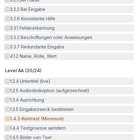
Erfüllt:
3.2.2
Bei Eingabe
Erfüllt:
3.2.6
Konsistente Hilfe
Erfüllt:
3.3.1
Fehlererkennung
Erfüllt:
3.3.2
Beschriftungen oder Anweisungen
Erfüllt:
3.3.7
Redundante Eingabe
Erfüllt:
4.1.2
Name, Rolle, Wert
Level AA (
20
/
24
)
Erfüllt:
1.2.4
Untertitel (live)
Erfüllt:
1.2.5
Audiodeskription (aufgezeichnet)
Erfüllt:
1.3.4
Ausrichtung
Erfüllt:
1.3.5
Eingabezweck bestimmen
Potenzielle Barriere:
1.4.3
Kontrast (Minimum)
Erfüllt:
1.4.4
Textgroesse aendern
Erfüllt:
1.4.5
Bilder von Text