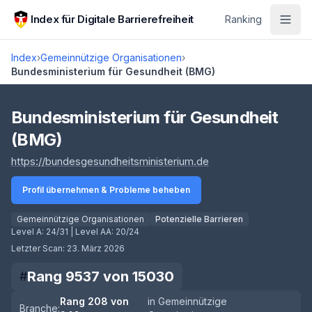
Zum Hauptinhalt springen
Index für Digitale Barrierefreiheit
Ranking
Index
›
Gemeinnützige Organisationen
›
Bundesministerium für Gesundheit (BMG)
Score lädt
Bundesministerium für Gesundheit
(BMG)
(öffnet in neuem Tab
https://bundesgesundheitsministerium.de
Profil übernehmen & Probleme beheben
Gemeinnützige Organisationen
Potenzielle Barrieren
Level A:
24/31
| Level AA:
20/24
Letzter Scan:
23. März 2026
Rang
9537
von
15030
#
Rang
208
von
in
Gemeinnützige
Branche: