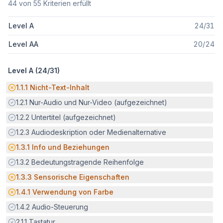
44
von
55
Kriterien erfüllt
Level A
24
/
31
Level AA
20
/
24
Level A (
24
/
31
)
Potenzielle Barriere:
1.1.1
Nicht-Text-Inhalt
Erfüllt:
1.2.1
Nur-Audio und Nur-Video (aufgezeichnet)
Erfüllt:
1.2.2
Untertitel (aufgezeichnet)
Erfüllt:
1.2.3
Audiodeskription oder Medienalternative
Potenzielle Barriere:
1.3.1
Info und Beziehungen
Erfüllt:
1.3.2
Bedeutungstragende Reihenfolge
Potenzielle Barriere:
1.3.3
Sensorische Eigenschaften
Potenzielle Barriere:
1.4.1
Verwendung von Farbe
Erfüllt:
1.4.2
Audio-Steuerung
Erfüllt:
2.1.1
Tastatur