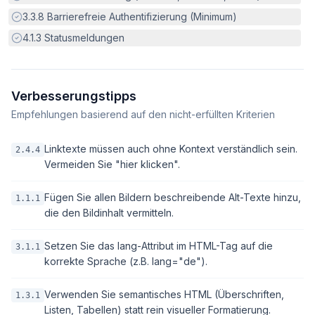
Erfüllt:
3.3.8
Barrierefreie Authentifizierung (Minimum)
Erfüllt:
4.1.3
Statusmeldungen
Verbesserungstipps
Empfehlungen basierend auf den nicht-erfüllten Kriterien
Linktexte müssen auch ohne Kontext verständlich sein.
2.4.4
Vermeiden Sie "hier klicken".
Fügen Sie allen Bildern beschreibende Alt-Texte hinzu,
1.1.1
die den Bildinhalt vermitteln.
Setzen Sie das lang-Attribut im HTML-Tag auf die
3.1.1
korrekte Sprache (z.B. lang="de").
Verwenden Sie semantisches HTML (Überschriften,
1.3.1
Listen, Tabellen) statt rein visueller Formatierung.