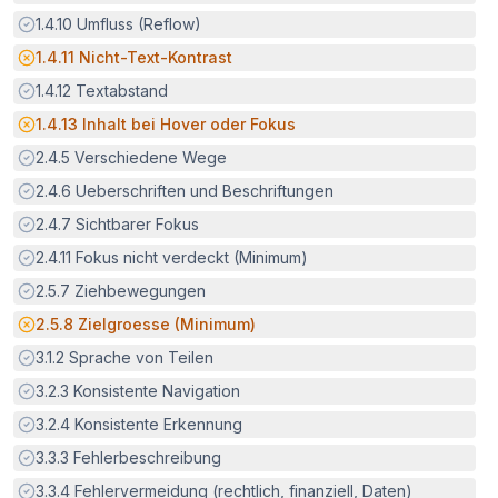
Erfüllt:
1.4.10
Umfluss (Reflow)
Potenzielle Barriere:
1.4.11
Nicht-Text-Kontrast
Erfüllt:
1.4.12
Textabstand
Potenzielle Barriere:
1.4.13
Inhalt bei Hover oder Fokus
Erfüllt:
2.4.5
Verschiedene Wege
Erfüllt:
2.4.6
Ueberschriften und Beschriftungen
Erfüllt:
2.4.7
Sichtbarer Fokus
Erfüllt:
2.4.11
Fokus nicht verdeckt (Minimum)
Erfüllt:
2.5.7
Ziehbewegungen
Potenzielle Barriere:
2.5.8
Zielgroesse (Minimum)
Erfüllt:
3.1.2
Sprache von Teilen
Erfüllt:
3.2.3
Konsistente Navigation
Erfüllt:
3.2.4
Konsistente Erkennung
Erfüllt:
3.3.3
Fehlerbeschreibung
Erfüllt:
3.3.4
Fehlervermeidung (rechtlich, finanziell, Daten)