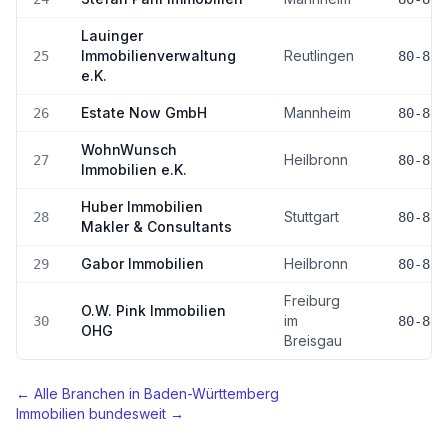
Lauinger
Immobilienverwaltung
Reutlingen
25
80-89
e.K.
Estate Now GmbH
Mannheim
26
80-89
WohnWunsch
Heilbronn
27
80-89
Immobilien e.K.
Huber Immobilien
Stuttgart
28
80-89
Makler & Consultants
Gabor Immobilien
Heilbronn
29
80-89
Freiburg
O.W. Pink Immobilien
im
30
80-89
OHG
Breisgau
← Alle Branchen in
Baden-Württemberg
Immobilien
bundesweit →