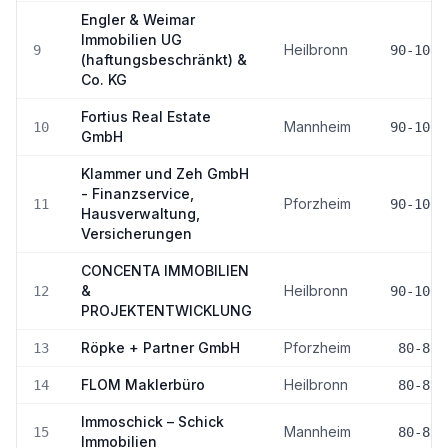
Engler & Weimar
Immobilien UG
Heilbronn
9
90-100
(haftungsbeschränkt) &
Co. KG
Fortius Real Estate
Mannheim
10
90-100
GmbH
Klammer und Zeh GmbH
- Finanzservice,
Pforzheim
11
90-100
Hausverwaltung,
Versicherungen
CONCENTA IMMOBILIEN
&
Heilbronn
12
90-100
PROJEKTENTWICKLUNG
Röpke + Partner GmbH
Pforzheim
13
80-89
FLOM Maklerbüro
Heilbronn
14
80-89
Immoschick – Schick
Mannheim
15
80-89
Immobilien