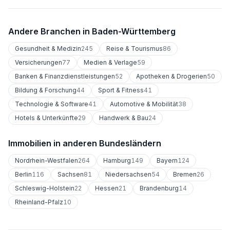
Andere Branchen in
Baden-Württemberg
Gesundheit & Medizin
245
Reise & Tourismus
86
Versicherungen
77
Medien & Verlage
59
Banken & Finanzdienstleistungen
52
Apotheken & Drogerien
50
Bildung & Forschung
44
Sport & Fitness
41
Technologie & Software
41
Automotive & Mobilität
38
Hotels & Unterkünfte
29
Handwerk & Bau
24
Immobilien
in anderen Bundesländern
Nordrhein-Westfalen
264
Hamburg
149
Bayern
124
Berlin
116
Sachsen
81
Niedersachsen
54
Bremen
26
Schleswig-Holstein
22
Hessen
21
Brandenburg
14
Rheinland-Pfalz
10