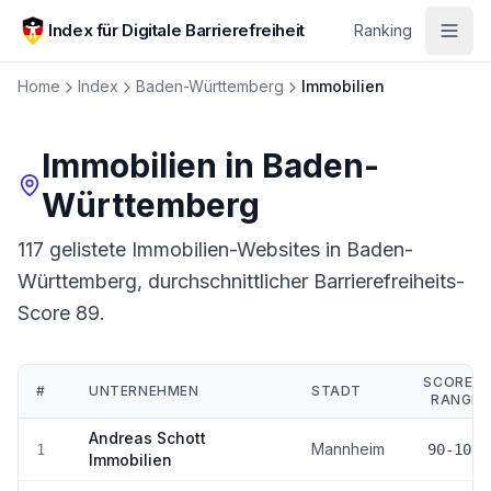
Zum Hauptinhalt springen
Index für Digitale Barrierefreiheit
Ranking
Home
Index
Baden-Württemberg
Immobilien
Immobilien
in
Baden-
Württemberg
117 gelistete Immobilien-Websites in Baden-
Württemberg, durchschnittlicher Barrierefreiheits-
Score 89.
SCORE-
#
UNTERNEHMEN
STADT
RANGE
Ranking:
Immobilien
in
Baden-Württemberg
Andreas Schott
Mannheim
1
90-100
Immobilien