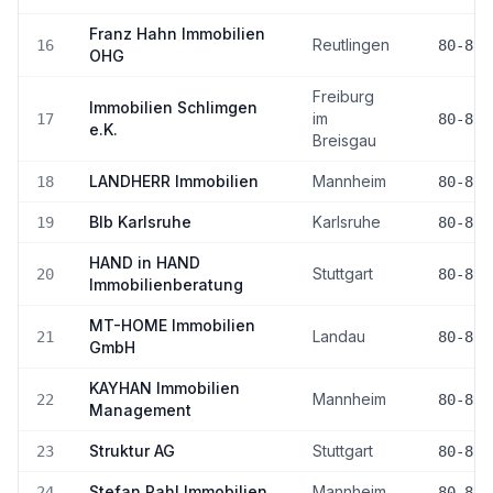
Franz Hahn Immobilien
Reutlingen
16
80-89
OHG
Freiburg
Immobilien Schlimgen
im
17
80-89
e.K.
Breisgau
LANDHERR Immobilien
Mannheim
18
80-89
Blb Karlsruhe
Karlsruhe
19
80-89
HAND in HAND
Stuttgart
20
80-89
Immobilienberatung
MT-HOME Immobilien
Landau
21
80-89
GmbH
KAYHAN Immobilien
Mannheim
22
80-89
Management
Struktur AG
Stuttgart
23
80-89
Stefan Pahl Immobilien
Mannheim
24
80-89