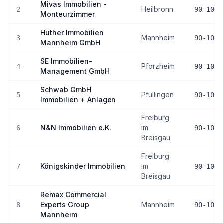
Mivas Immobilien -
Heilbronn
2
90-100
Monteurzimmer
Huther Immobilien
Mannheim
3
90-100
Mannheim GmbH
SE Immobilien-
Pforzheim
4
90-100
Management GmbH
Schwab GmbH
Pfullingen
5
90-100
Immobilien + Anlagen
Freiburg
N&N Immobilien e.K.
im
6
90-100
Breisgau
Freiburg
Königskinder Immobilien
im
7
90-100
Breisgau
Remax Commercial
Experts Group
Mannheim
8
90-100
Mannheim