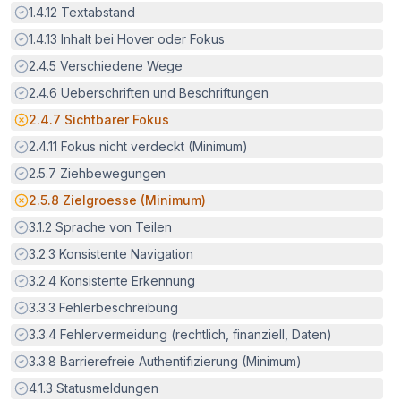
Erfüllt:
1.4.12
Textabstand
Erfüllt:
1.4.13
Inhalt bei Hover oder Fokus
Erfüllt:
2.4.5
Verschiedene Wege
Erfüllt:
2.4.6
Ueberschriften und Beschriftungen
Potenzielle Barriere:
2.4.7
Sichtbarer Fokus
Erfüllt:
2.4.11
Fokus nicht verdeckt (Minimum)
Erfüllt:
2.5.7
Ziehbewegungen
Potenzielle Barriere:
2.5.8
Zielgroesse (Minimum)
Erfüllt:
3.1.2
Sprache von Teilen
Erfüllt:
3.2.3
Konsistente Navigation
Erfüllt:
3.2.4
Konsistente Erkennung
Erfüllt:
3.3.3
Fehlerbeschreibung
Erfüllt:
3.3.4
Fehlervermeidung (rechtlich, finanziell, Daten)
Erfüllt:
3.3.8
Barrierefreie Authentifizierung (Minimum)
Erfüllt:
4.1.3
Statusmeldungen