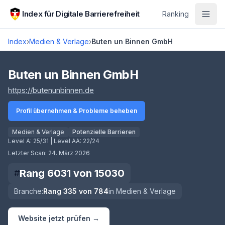
Zum Hauptinhalt springen
Index für Digitale Barrierefreiheit
Ranking
Index
›
Medien & Verlage
›
Buten un Binnen GmbH
Score lädt
Buten un Binnen GmbH
(öffnet in neuem Tab)
https://butenunbinnen.de
Profil übernehmen & Probleme beheben
Medien & Verlage
Potenzielle Barrieren
Level A:
25/31
| Level AA:
22/24
Letzter Scan:
24. März 2026
Rang
6031
von
15030
#
Branche:
Rang
335
von
784
in
Medien & Verlage
Website jetzt prüfen →