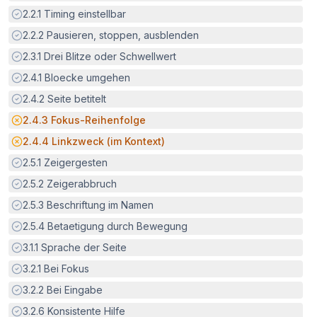
Erfüllt:
2.2.1
Timing einstellbar
Erfüllt:
2.2.2
Pausieren, stoppen, ausblenden
Erfüllt:
2.3.1
Drei Blitze oder Schwellwert
Erfüllt:
2.4.1
Bloecke umgehen
Erfüllt:
2.4.2
Seite betitelt
Potenzielle Barriere:
2.4.3
Fokus-Reihenfolge
Potenzielle Barriere:
2.4.4
Linkzweck (im Kontext)
Erfüllt:
2.5.1
Zeigergesten
Erfüllt:
2.5.2
Zeigerabbruch
Erfüllt:
2.5.3
Beschriftung im Namen
Erfüllt:
2.5.4
Betaetigung durch Bewegung
Erfüllt:
3.1.1
Sprache der Seite
Erfüllt:
3.2.1
Bei Fokus
Erfüllt:
3.2.2
Bei Eingabe
Erfüllt:
3.2.6
Konsistente Hilfe