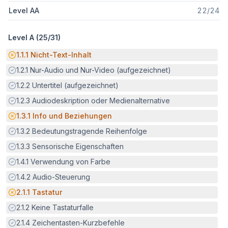
Level AA
22
/
24
Level A (
25
/
31
)
Potenzielle Barriere:
1.1.1
Nicht-Text-Inhalt
Erfüllt:
1.2.1
Nur-Audio und Nur-Video (aufgezeichnet)
Erfüllt:
1.2.2
Untertitel (aufgezeichnet)
Erfüllt:
1.2.3
Audiodeskription oder Medienalternative
Potenzielle Barriere:
1.3.1
Info und Beziehungen
Erfüllt:
1.3.2
Bedeutungstragende Reihenfolge
Erfüllt:
1.3.3
Sensorische Eigenschaften
Erfüllt:
1.4.1
Verwendung von Farbe
Erfüllt:
1.4.2
Audio-Steuerung
Potenzielle Barriere:
2.1.1
Tastatur
Erfüllt:
2.1.2
Keine Tastaturfalle
Erfüllt:
2.1.4
Zeichentasten-Kurzbefehle