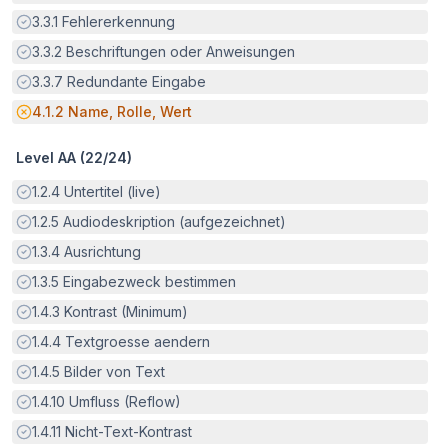
Erfüllt:
3.3.1
Fehlererkennung
Erfüllt:
3.3.2
Beschriftungen oder Anweisungen
Erfüllt:
3.3.7
Redundante Eingabe
Potenzielle Barriere:
4.1.2
Name, Rolle, Wert
Level AA (
22
/
24
)
Erfüllt:
1.2.4
Untertitel (live)
Erfüllt:
1.2.5
Audiodeskription (aufgezeichnet)
Erfüllt:
1.3.4
Ausrichtung
Erfüllt:
1.3.5
Eingabezweck bestimmen
Erfüllt:
1.4.3
Kontrast (Minimum)
Erfüllt:
1.4.4
Textgroesse aendern
Erfüllt:
1.4.5
Bilder von Text
Erfüllt:
1.4.10
Umfluss (Reflow)
Erfüllt:
1.4.11
Nicht-Text-Kontrast