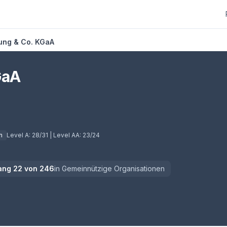
ung & Co. KGaA
GaA
n
Level A:
28/31
| Level AA:
23/24
ang
22
von
246
in
Gemeinnützige Organisationen