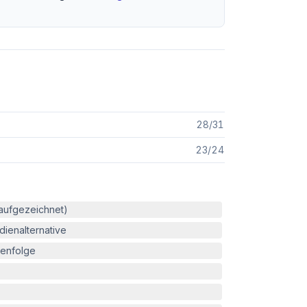
28
/
31
23
/
24
(aufgezeichnet)
ienalternative
enfolge