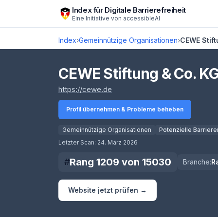
Zum Hauptinhalt springen
Index für Digitale Barrierefreiheit
Eine Initiative von
accessibleAI
Index
›
Gemeinnützige Organisationen
›
CEWE Stift
CEWE Stiftung & Co. K
(öffnet in neuem Tab)
https://cewe.de
Profil übernehmen & Probleme beheben
Gemeinnützige Organisationen
Potenzielle Barriere
Score lädt
Letzter Scan:
24. März 2026
Rang
1209
von
15030
#
Branche:
R
Website jetzt prüfen →