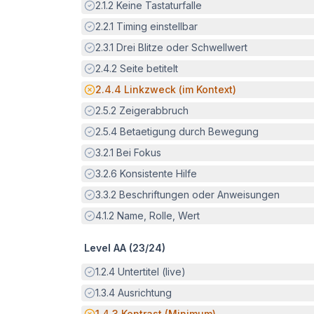
Erfüllt:
2.1.2
Keine Tastaturfalle
Erfüllt:
2.2.1
Timing einstellbar
Erfüllt:
2.3.1
Drei Blitze oder Schwellwert
Erfüllt:
2.4.2
Seite betitelt
Potenzielle Barriere:
2.4.4
Linkzweck (im Kontext)
Erfüllt:
2.5.2
Zeigerabbruch
Erfüllt:
2.5.4
Betaetigung durch Bewegung
Erfüllt:
3.2.1
Bei Fokus
Erfüllt:
3.2.6
Konsistente Hilfe
Erfüllt:
3.3.2
Beschriftungen oder Anweisungen
Erfüllt:
4.1.2
Name, Rolle, Wert
Level AA (
23
/
24
)
Erfüllt:
1.2.4
Untertitel (live)
Erfüllt:
1.3.4
Ausrichtung
Potenzielle Barriere:
1.4.3
Kontrast (Minimum)