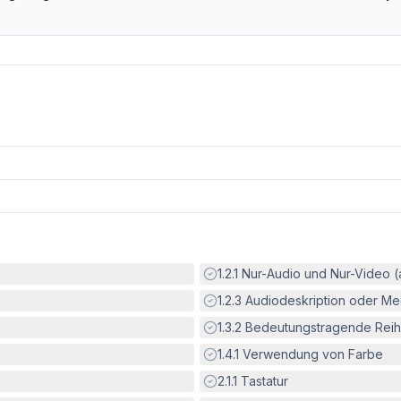
Erfüllt:
1.2.1
Nur-Audio und Nur-Video 
Erfüllt:
1.2.3
Audiodeskription oder Med
Erfüllt:
1.3.2
Bedeutungstragende Reih
Erfüllt:
1.4.1
Verwendung von Farbe
Erfüllt:
2.1.1
Tastatur