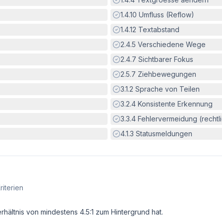
Erfüllt:
1.4.10
Umfluss (Reflow)
Erfüllt:
1.4.12
Textabstand
Erfüllt:
2.4.5
Verschiedene Wege
Erfüllt:
2.4.7
Sichtbarer Fokus
Erfüllt:
2.5.7
Ziehbewegungen
Erfüllt:
3.1.2
Sprache von Teilen
Erfüllt:
3.2.4
Konsistente Erkennung
Erfüllt:
3.3.4
Fehlervermeidung (rechtlic
Erfüllt:
4.1.3
Statusmeldungen
riterien
erhältnis von mindestens 4.5:1 zum Hintergrund hat.