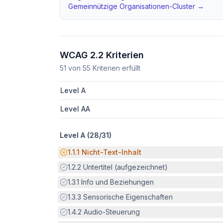
Gemeinnützige Organisationen
-Cluster →
WCAG 2.2 Kriterien
51
von
55
Kriterien erfüllt
Level A
Level AA
Level A (
28
/
31
)
Potenzielle Barriere:
1.1.1
Nicht-Text-Inhalt
Erfüllt:
1.2.2
Untertitel (aufgezeichnet)
Erfüllt:
1.3.1
Info und Beziehungen
Erfüllt:
1.3.3
Sensorische Eigenschaften
Erfüllt:
1.4.2
Audio-Steuerung