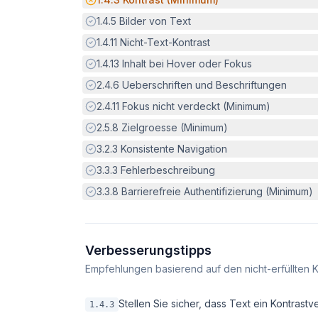
Erfüllt:
1.4.5
Bilder von Text
Erfüllt:
1.4.11
Nicht-Text-Kontrast
Erfüllt:
1.4.13
Inhalt bei Hover oder Fokus
Erfüllt:
2.4.6
Ueberschriften und Beschriftungen
Erfüllt:
2.4.11
Fokus nicht verdeckt (Minimum)
Erfüllt:
2.5.8
Zielgroesse (Minimum)
Erfüllt:
3.2.3
Konsistente Navigation
Erfüllt:
3.3.3
Fehlerbeschreibung
Erfüllt:
3.3.8
Barrierefreie Authentifizierung (Minimum)
Verbesserungstipps
Empfehlungen basierend auf den nicht-erfüllten K
Stellen Sie sicher, dass Text ein Kontrastv
1.4.3