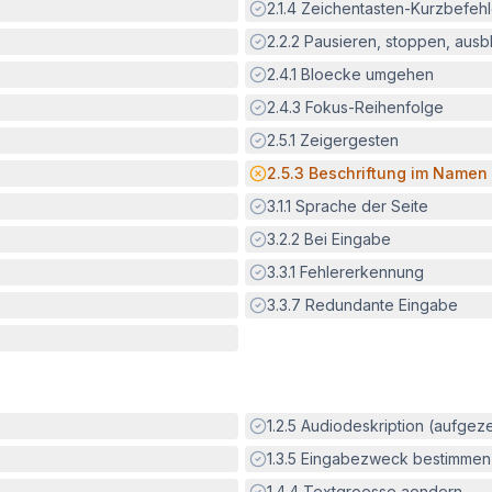
Erfüllt:
2.1.4
Zeichentasten-Kurzbefeh
Erfüllt:
2.2.2
Pausieren, stoppen, aus
Erfüllt:
2.4.1
Bloecke umgehen
Erfüllt:
2.4.3
Fokus-Reihenfolge
Erfüllt:
2.5.1
Zeigergesten
Potenzielle Barriere:
2.5.3
Beschriftung im Namen
Erfüllt:
3.1.1
Sprache der Seite
Erfüllt:
3.2.2
Bei Eingabe
Erfüllt:
3.3.1
Fehlererkennung
Erfüllt:
3.3.7
Redundante Eingabe
Erfüllt:
1.2.5
Audiodeskription (aufgez
Erfüllt:
1.3.5
Eingabezweck bestimmen
Erfüllt:
1.4.4
Textgroesse aendern