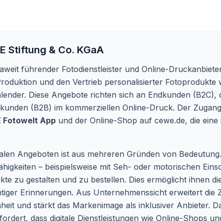
 Stiftung & Co. KGaA
aweit führender Fotodienstleister und Online-Druckanbieter
Produktion und den Vertrieb personalisierter Fotoprodukte
ender. Diese Angebote richten sich an Endkunden (B2C), d
skunden (B2B) im kommerziellen Online-Druck. Der Zugang 
 Fotowelt App
und der Online-Shop auf cewe.de, die eine i
italen Angeboten ist aus mehreren Gründen von Bedeutung. 
higkeiten – beispielsweise mit Seh- oder motorischen Eins
kte zu gestalten und zu bestellen. Dies ermöglicht ihnen d
tiger Erinnerungen. Aus Unternehmenssicht erweitert die Zu
heit und stärkt das Markenimage als inklusiver Anbieter. D
rfordert, dass digitale Dienstleistungen wie Online-Shops un