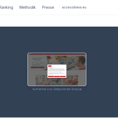
Ranking
Methodik
Presse
accessibleai.eu
Aufnahme zum Zeitpunkt der Analyse