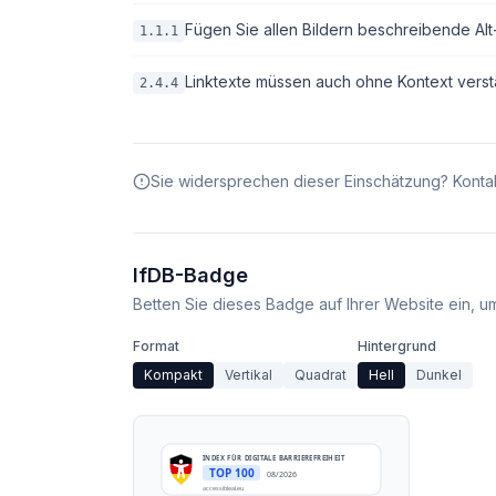
Fügen Sie allen Bildern beschreibende Alt-T
1.1.1
Linktexte müssen auch ohne Kontext verstä
2.4.4
Sie widersprechen dieser Einschätzung? Kontak
IfDB-Badge
Betten Sie dieses Badge auf Ihrer Website ein, um 
Format
Hintergrund
Kompakt
Vertikal
Quadrat
Hell
Dunkel
INDEX FÜR DIGITALE BARRIEREFREIHEIT
TOP 100
08/2026
accessibleai.eu