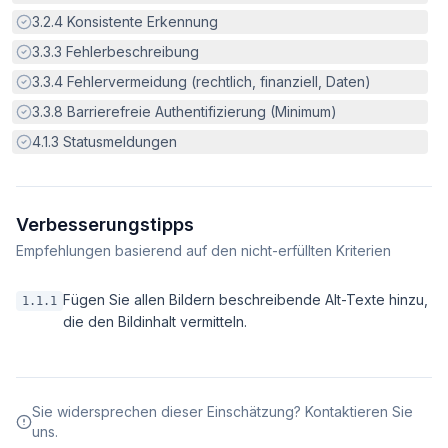
Erfüllt:
3.2.4
Konsistente Erkennung
Erfüllt:
3.3.3
Fehlerbeschreibung
Erfüllt:
3.3.4
Fehlervermeidung (rechtlich, finanziell, Daten)
Erfüllt:
3.3.8
Barrierefreie Authentifizierung (Minimum)
Erfüllt:
4.1.3
Statusmeldungen
Verbesserungstipps
Empfehlungen basierend auf den nicht-erfüllten Kriterien
Fügen Sie allen Bildern beschreibende Alt-Texte hinzu,
1.1.1
die den Bildinhalt vermitteln.
Sie widersprechen dieser Einschätzung? Kontaktieren Sie
uns.