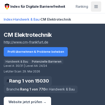
Zum Hauptinhalt springen
Index für Digitale Barrierefreiheit
Ranking
Index
›
Handwerk & Bau
›
CM Elektrotechnik
Score lädt
CM Elektrotechnik
(öffnet in neuem Tab)
http://www.cm-frankfurt.de
Profil übernehmen & Probleme beheben
Handwerk & Bau
Potenzielle Barrieren
Level A:
30/31
| Level AA:
24/24
Letzter Scan:
29. Mai 2026
Rang
1
von
15030
#
Branche:
Rang
1
von
770
in
Handwerk & Bau
Website jetzt prüfen →