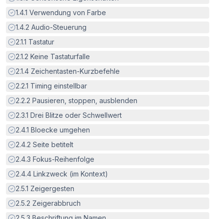
Erfüllt:
1.4.1
Verwendung von Farbe
Erfüllt:
1.4.2
Audio-Steuerung
Erfüllt:
2.1.1
Tastatur
Erfüllt:
2.1.2
Keine Tastaturfalle
Erfüllt:
2.1.4
Zeichentasten-Kurzbefehle
Erfüllt:
2.2.1
Timing einstellbar
Erfüllt:
2.2.2
Pausieren, stoppen, ausblenden
Erfüllt:
2.3.1
Drei Blitze oder Schwellwert
Erfüllt:
2.4.1
Bloecke umgehen
Erfüllt:
2.4.2
Seite betitelt
Erfüllt:
2.4.3
Fokus-Reihenfolge
Erfüllt:
2.4.4
Linkzweck (im Kontext)
Erfüllt:
2.5.1
Zeigergesten
Erfüllt:
2.5.2
Zeigerabbruch
Erfüllt:
2.5.3
Beschriftung im Namen