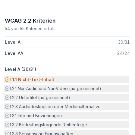
WCAG 2.2 Kriterien
54
von
55
Kriterien erfüllt
Level A
30
/
31
Level AA
24
/
24
Level A (
30
/
31
)
Potenzielle Barriere:
1.1.1
Nicht-Text-Inhalt
Erfüllt:
1.2.1
Nur-Audio und Nur-Video (aufgezeichnet)
Erfüllt:
1.2.2
Untertitel (aufgezeichnet)
Erfüllt:
1.2.3
Audiodeskription oder Medienalternative
Erfüllt:
1.3.1
Info und Beziehungen
Erfüllt:
1.3.2
Bedeutungstragende Reihenfolge
Erfüllt:
1.3.3
Sensorische Eigenschaften