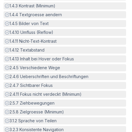
Erfüllt:
1.4.3
Kontrast (Minimum)
Erfüllt:
1.4.4
Textgroesse aendern
Erfüllt:
1.4.5
Bilder von Text
Erfüllt:
1.4.10
Umfluss (Reflow)
Erfüllt:
1.4.11
Nicht-Text-Kontrast
Erfüllt:
1.4.12
Textabstand
Erfüllt:
1.4.13
Inhalt bei Hover oder Fokus
Erfüllt:
2.4.5
Verschiedene Wege
Erfüllt:
2.4.6
Ueberschriften und Beschriftungen
Erfüllt:
2.4.7
Sichtbarer Fokus
Erfüllt:
2.4.11
Fokus nicht verdeckt (Minimum)
Erfüllt:
2.5.7
Ziehbewegungen
Erfüllt:
2.5.8
Zielgroesse (Minimum)
Erfüllt:
3.1.2
Sprache von Teilen
Erfüllt:
3.2.3
Konsistente Navigation