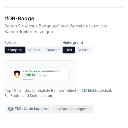
IfDB-Badge
Betten Sie dieses Badge auf Ihrer Website ein, um Ihre
Barrierefreiheit zu zeigen.
Format
Hintergrund
Kompakt
Vertikal
Quadrat
Hell
Dunkel
INDEX FÜR DIGITALE BARRIEREFREIHEIT
TOP 10
08/2026
accessibleai.eu
Top 10 im Index für Digitale Barrierefreiheit
—
CM Elektrotechnik
Für Footer und Seitenleisten
HTML-Code kopieren
Code anzeigen