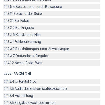
Erfüllt:
2.5.4
Betaetigung durch Bewegung
Erfüllt:
3.1.1
Sprache der Seite
Erfüllt:
3.2.1
Bei Fokus
Erfüllt:
3.2.2
Bei Eingabe
Erfüllt:
3.2.6
Konsistente Hilfe
Erfüllt:
3.3.1
Fehlererkennung
Erfüllt:
3.3.2
Beschriftungen oder Anweisungen
Erfüllt:
3.3.7
Redundante Eingabe
Erfüllt:
4.1.2
Name, Rolle, Wert
Level AA (
24
/
24
)
Erfüllt:
1.2.4
Untertitel (live)
Erfüllt:
1.2.5
Audiodeskription (aufgezeichnet)
Erfüllt:
1.3.4
Ausrichtung
Erfüllt:
1.3.5
Eingabezweck bestimmen