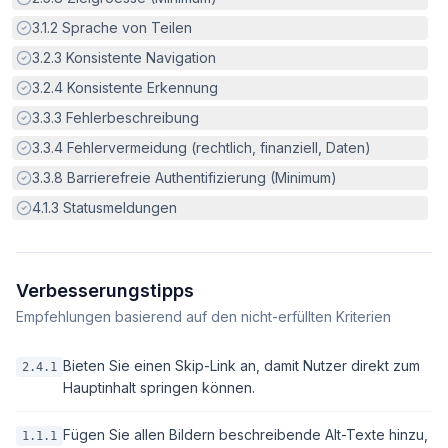
Erfüllt:
3.1.2
Sprache von Teilen
Erfüllt:
3.2.3
Konsistente Navigation
Erfüllt:
3.2.4
Konsistente Erkennung
Erfüllt:
3.3.3
Fehlerbeschreibung
Erfüllt:
3.3.4
Fehlervermeidung (rechtlich, finanziell, Daten)
Erfüllt:
3.3.8
Barrierefreie Authentifizierung (Minimum)
Erfüllt:
4.1.3
Statusmeldungen
Verbesserungstipps
Empfehlungen basierend auf den nicht-erfüllten Kriterien
Bieten Sie einen Skip-Link an, damit Nutzer direkt zum
2.4.1
Hauptinhalt springen können.
Fügen Sie allen Bildern beschreibende Alt-Texte hinzu,
1.1.1