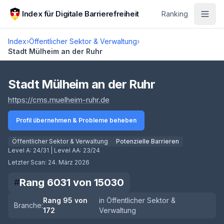
Zum Hauptinhalt springen
Index für Digitale Barrierefreiheit
Ranking
Index
›
Öffentlicher Sektor & Verwaltung
›
Stadt Mülheim an der Ruhr
Score lädt
Stadt Mülheim an der Ruhr
(öffnet in neuem Tab)
https://cms.muelheim-ruhr.de
Profil übernehmen & Probleme beheben
Öffentlicher Sektor & Verwaltung
Potenzielle Barrieren
Level A:
24/31
| Level AA:
23/24
Letzter Scan:
24. März 2026
Rang
6031
von
15030
#
Rang
95
von
in
Öffentlicher Sektor &
Branche:
172
Verwaltung