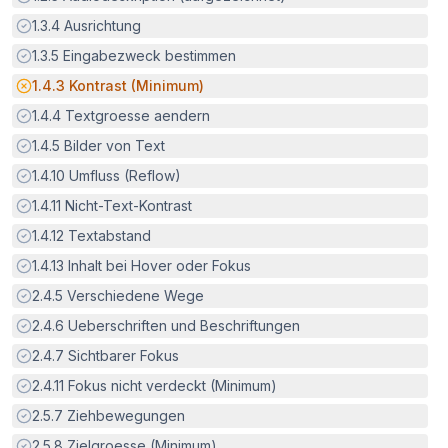
Erfüllt:
1.3.4
Ausrichtung
Erfüllt:
1.3.5
Eingabezweck bestimmen
Potenzielle Barriere:
1.4.3
Kontrast (Minimum)
Erfüllt:
1.4.4
Textgroesse aendern
Erfüllt:
1.4.5
Bilder von Text
Erfüllt:
1.4.10
Umfluss (Reflow)
Erfüllt:
1.4.11
Nicht-Text-Kontrast
Erfüllt:
1.4.12
Textabstand
Erfüllt:
1.4.13
Inhalt bei Hover oder Fokus
Erfüllt:
2.4.5
Verschiedene Wege
Erfüllt:
2.4.6
Ueberschriften und Beschriftungen
Erfüllt:
2.4.7
Sichtbarer Fokus
Erfüllt:
2.4.11
Fokus nicht verdeckt (Minimum)
Erfüllt:
2.5.7
Ziehbewegungen
Erfüllt:
2.5.8
Zielgroesse (Minimum)