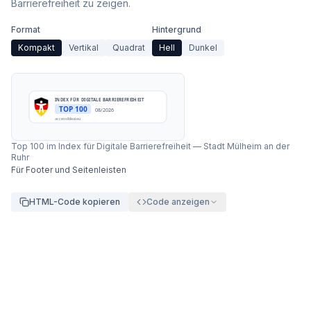
Barrierefreiheit zu zeigen.
Format
Hintergrund
Kompakt
Vertikal
Quadrat
Hell
Dunkel
INDEX FÜR DIGITALE BARRIEREFREIHEIT
TOP 100
08/2026
accessibleai.eu
Top 100 im Index für Digitale Barrierefreiheit
—
Stadt Mülheim an der
Ruhr
Für Footer und Seitenleisten
HTML-Code kopieren
Code anzeigen