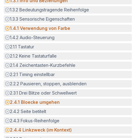
Potenzielle Barriere:
1.3.1
Info und Beziehungen
Erfüllt:
1.3.2
Bedeutungstragende Reihenfolge
Erfüllt:
1.3.3
Sensorische Eigenschaften
Potenzielle Barriere:
1.4.1
Verwendung von Farbe
Erfüllt:
1.4.2
Audio-Steuerung
Erfüllt:
2.1.1
Tastatur
Erfüllt:
2.1.2
Keine Tastaturfalle
Erfüllt:
2.1.4
Zeichentasten-Kurzbefehle
Erfüllt:
2.2.1
Timing einstellbar
Erfüllt:
2.2.2
Pausieren, stoppen, ausblenden
Erfüllt:
2.3.1
Drei Blitze oder Schwellwert
Potenzielle Barriere:
2.4.1
Bloecke umgehen
Erfüllt:
2.4.2
Seite betitelt
Erfüllt:
2.4.3
Fokus-Reihenfolge
Potenzielle Barriere:
2.4.4
Linkzweck (im Kontext)