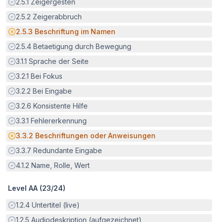
Erfüllt:
2.5.1
Zeigergesten
Erfüllt:
2.5.2
Zeigerabbruch
Potenzielle Barriere:
2.5.3
Beschriftung im Namen
Erfüllt:
2.5.4
Betaetigung durch Bewegung
Erfüllt:
3.1.1
Sprache der Seite
Erfüllt:
3.2.1
Bei Fokus
Erfüllt:
3.2.2
Bei Eingabe
Erfüllt:
3.2.6
Konsistente Hilfe
Erfüllt:
3.3.1
Fehlererkennung
Potenzielle Barriere:
3.3.2
Beschriftungen oder Anweisungen
Erfüllt:
3.3.7
Redundante Eingabe
Erfüllt:
4.1.2
Name, Rolle, Wert
Level AA (
23
/
24
)
Erfüllt:
1.2.4
Untertitel (live)
Erfüllt:
1.2.5
Audiodeskription (aufgezeichnet)