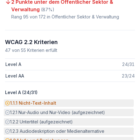
2 Punkte unter dem Öffentlicher Sektor &
Verwaltung
(
87
%)
Rang
95
von
172
in Öffentlicher Sektor & Verwaltung
WCAG 2.2 Kriterien
47
von
55
Kriterien erfüllt
Level A
24
/
31
Level AA
23
/
24
Level A (
24
/
31
)
Potenzielle Barriere:
1.1.1
Nicht-Text-Inhalt
Erfüllt:
1.2.1
Nur-Audio und Nur-Video (aufgezeichnet)
Erfüllt:
1.2.2
Untertitel (aufgezeichnet)
Erfüllt:
1.2.3
Audiodeskription oder Medienalternative