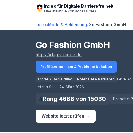
Zum Hauptinhalt springen
Index für Digitale Barrierefreiheit
Eine Initiative von
accessibleAI
Index
›
Mode & Bekleidung
›
Go Fashion GmbH
Go Fashion GmbH
(öffnet in neuem Tab)
https://dagis-mode.de
Profil übernehmen & Probleme beheben
Mode & Bekleidung
Potenzielle Barrieren
Level A:
Score lädt
Letzter Scan:
24. März 2026
Rang
4688
von
15030
#
Branche:
Website jetzt prüfen →