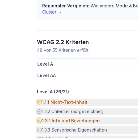
Regionaler Vergleich:
Wie andere
Mode & Be
Cluster →
WCAG 2.2 Kriterien
48
von
55
Kriterien erfüllt
Level A
Level AA
Level A (
26
/
31
)
Potenzielle Barriere:
1.1.1
Nicht-Text-Inhalt
Erfüllt:
1.2.2
Untertitel (aufgezeichnet)
Potenzielle Barriere:
1.3.1
Info und Beziehungen
Erfüllt:
1.3.3
Sensorische Eigenschaften