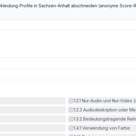
kleidung
-Profile in
Sachsen-Anhalt
abschneiden (anonyme Score-R
Erfüllt:
1.2.1
Nur-Audio und Nur-Video 
Erfüllt:
1.2.3
Audiodeskription oder Med
Erfüllt:
1.3.2
Bedeutungstragende Reih
Erfüllt:
1.4.1
Verwendung von Farbe