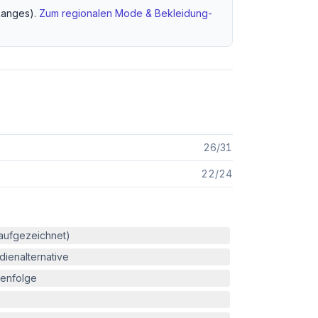
anges).
Zum regionalen
Mode & Bekleidung
-
26
/
31
22
/
24
(aufgezeichnet)
ienalternative
enfolge