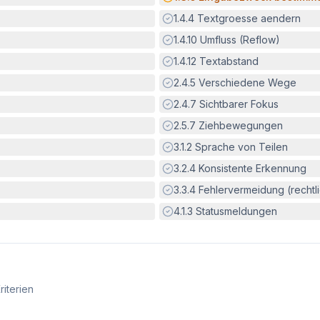
Erfüllt:
1.4.4
Textgroesse aendern
Erfüllt:
1.4.10
Umfluss (Reflow)
Erfüllt:
1.4.12
Textabstand
Erfüllt:
2.4.5
Verschiedene Wege
Erfüllt:
2.4.7
Sichtbarer Fokus
Erfüllt:
2.5.7
Ziehbewegungen
Erfüllt:
3.1.2
Sprache von Teilen
Erfüllt:
3.2.4
Konsistente Erkennung
Erfüllt:
3.3.4
Fehlervermeidung (rechtlic
Erfüllt:
4.1.3
Statusmeldungen
riterien