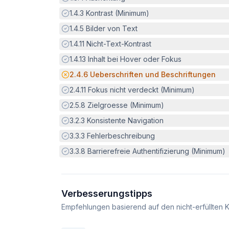
Erfüllt:
1.4.3
Kontrast (Minimum)
Erfüllt:
1.4.5
Bilder von Text
Erfüllt:
1.4.11
Nicht-Text-Kontrast
Erfüllt:
1.4.13
Inhalt bei Hover oder Fokus
Potenzielle Barriere:
2.4.6
Ueberschriften und Beschriftungen
Erfüllt:
2.4.11
Fokus nicht verdeckt (Minimum)
Erfüllt:
2.5.8
Zielgroesse (Minimum)
Erfüllt:
3.2.3
Konsistente Navigation
Erfüllt:
3.3.3
Fehlerbeschreibung
Erfüllt:
3.3.8
Barrierefreie Authentifizierung (Minimum)
Verbesserungstipps
Empfehlungen basierend auf den nicht-erfüllten K