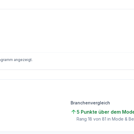
iagramm angezeigt.
Branchenvergleich
5 Punkte über dem Mode
Rang
18
von
81
in Mode & Be