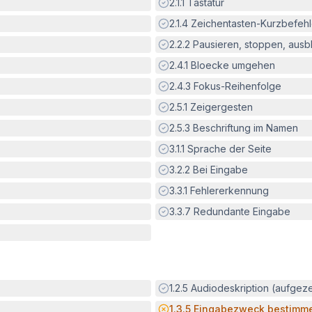
Erfüllt:
2.1.1
Tastatur
Erfüllt:
2.1.4
Zeichentasten-Kurzbefeh
Erfüllt:
2.2.2
Pausieren, stoppen, aus
Erfüllt:
2.4.1
Bloecke umgehen
Erfüllt:
2.4.3
Fokus-Reihenfolge
Erfüllt:
2.5.1
Zeigergesten
Erfüllt:
2.5.3
Beschriftung im Namen
Erfüllt:
3.1.1
Sprache der Seite
Erfüllt:
3.2.2
Bei Eingabe
Erfüllt:
3.3.1
Fehlererkennung
Erfüllt:
3.3.7
Redundante Eingabe
Erfüllt:
1.2.5
Audiodeskription (aufgez
Potenzielle Barriere:
1.3.5
Eingabezweck bestimm