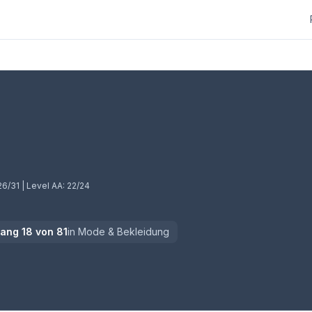
26/31
| Level AA:
22/24
Rang
18
von
81
in
Mode & Bekleidung