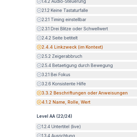
Erfüllt:
1.4.2
Audio-Steuerung
Erfüllt:
2.1.2
Keine Tastaturfalle
Erfüllt:
2.2.1
Timing einstellbar
Erfüllt:
2.3.1
Drei Blitze oder Schwellwert
Erfüllt:
2.4.2
Seite betitelt
Potenzielle Barriere:
2.4.4
Linkzweck (im Kontext)
Erfüllt:
2.5.2
Zeigerabbruch
Erfüllt:
2.5.4
Betaetigung durch Bewegung
Erfüllt:
3.2.1
Bei Fokus
Erfüllt:
3.2.6
Konsistente Hilfe
Potenzielle Barriere:
3.3.2
Beschriftungen oder Anweisungen
Potenzielle Barriere:
4.1.2
Name, Rolle, Wert
Level AA (
22
/
24
)
Erfüllt:
1.2.4
Untertitel (live)
Erfüllt:
1.3.4
Ausrichtung