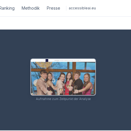
Ranking
Methodik
Presse
accessibleai.eu
Aufnahme zum Zeitpunkt der Analyse