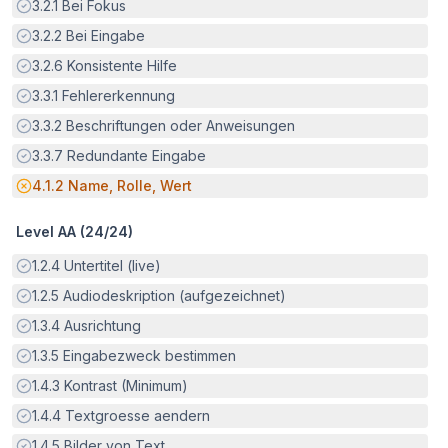
Erfüllt:
3.2.1
Bei Fokus
Erfüllt:
3.2.2
Bei Eingabe
Erfüllt:
3.2.6
Konsistente Hilfe
Erfüllt:
3.3.1
Fehlererkennung
Erfüllt:
3.3.2
Beschriftungen oder Anweisungen
Erfüllt:
3.3.7
Redundante Eingabe
Potenzielle Barriere:
4.1.2
Name, Rolle, Wert
Level AA (
24
/
24
)
Erfüllt:
1.2.4
Untertitel (live)
Erfüllt:
1.2.5
Audiodeskription (aufgezeichnet)
Erfüllt:
1.3.4
Ausrichtung
Erfüllt:
1.3.5
Eingabezweck bestimmen
Erfüllt:
1.4.3
Kontrast (Minimum)
Erfüllt:
1.4.4
Textgroesse aendern
Erfüllt:
1.4.5
Bilder von Text