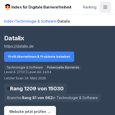
Zum Hauptinhalt springen
Index für Digitale Barrierefreiheit
Ranking
Index
›
Technologie & Software
›
Datalix
Score lädt
Datalix
(öffnet in neuem Tab)
https://datalix.de
Profil übernehmen & Probleme beheben
Technologie & Software
Potenzielle Barrieren
Level A:
27/31
| Level AA:
24/24
Letzter Scan:
24. März 2026
Rang
1209
von
15030
#
Branche:
Rang
81
von
662
in
Technologie & Software
Website jetzt prüfen →