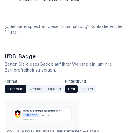
Sie widersprechen dieser Einschätzung? Kontaktieren Sie
uns.
IfDB-Badge
Betten Sie dieses Badge auf Ihrer Website ein, um Ihre
Barrierefreiheit zu zeigen.
Format
Hintergrund
Kompakt
Vertikal
Quadrat
Hell
Dunkel
INDEX FÜR DIGITALE BARRIEREFREIHEIT
TOP 100
08/2026
accessibleai.eu
Top 100 im Index für Digitale Barrierefreiheit
—
Datalix