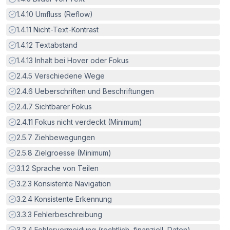
Erfüllt:
1.4.10
Umfluss (Reflow)
Erfüllt:
1.4.11
Nicht-Text-Kontrast
Erfüllt:
1.4.12
Textabstand
Erfüllt:
1.4.13
Inhalt bei Hover oder Fokus
Erfüllt:
2.4.5
Verschiedene Wege
Erfüllt:
2.4.6
Ueberschriften und Beschriftungen
Erfüllt:
2.4.7
Sichtbarer Fokus
Erfüllt:
2.4.11
Fokus nicht verdeckt (Minimum)
Erfüllt:
2.5.7
Ziehbewegungen
Erfüllt:
2.5.8
Zielgroesse (Minimum)
Erfüllt:
3.1.2
Sprache von Teilen
Erfüllt:
3.2.3
Konsistente Navigation
Erfüllt:
3.2.4
Konsistente Erkennung
Erfüllt:
3.3.3
Fehlerbeschreibung
Erfüllt:
3.3.4
Fehlervermeidung (rechtlich, finanziell, Daten)