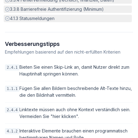
Erfüllt:
3.3.8
Barrierefreie Authentifizierung (Minimum)
Erfüllt:
4.1.3
Statusmeldungen
Verbesserungstipps
Empfehlungen basierend auf den nicht-erfüllten Kriterien
Bieten Sie einen Skip-Link an, damit Nutzer direkt zum
2.4.1
Hauptinhalt springen können.
Fügen Sie allen Bildern beschreibende Alt-Texte hinzu,
1.1.1
die den Bildinhalt vermitteln.
Linktexte müssen auch ohne Kontext verständlich sein.
2.4.4
Vermeiden Sie "hier klicken".
Interaktive Elemente brauchen einen programmatisch
4.1.2
bestimmbaren Namen und Rolle.