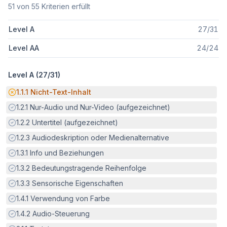
51
von
55
Kriterien erfüllt
Level A
27
/
31
Level AA
24
/
24
Level A (
27
/
31
)
Potenzielle Barriere:
1.1.1
Nicht-Text-Inhalt
Erfüllt:
1.2.1
Nur-Audio und Nur-Video (aufgezeichnet)
Erfüllt:
1.2.2
Untertitel (aufgezeichnet)
Erfüllt:
1.2.3
Audiodeskription oder Medienalternative
Erfüllt:
1.3.1
Info und Beziehungen
Erfüllt:
1.3.2
Bedeutungstragende Reihenfolge
Erfüllt:
1.3.3
Sensorische Eigenschaften
Erfüllt:
1.4.1
Verwendung von Farbe
Erfüllt:
1.4.2
Audio-Steuerung