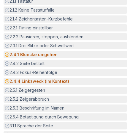
Erfüllt:
2.1.1
Tastatur
Erfüllt:
2.1.2
Keine Tastaturfalle
Erfüllt:
2.1.4
Zeichentasten-Kurzbefehle
Erfüllt:
2.2.1
Timing einstellbar
Erfüllt:
2.2.2
Pausieren, stoppen, ausblenden
Erfüllt:
2.3.1
Drei Blitze oder Schwellwert
Potenzielle Barriere:
2.4.1
Bloecke umgehen
Erfüllt:
2.4.2
Seite betitelt
Erfüllt:
2.4.3
Fokus-Reihenfolge
Potenzielle Barriere:
2.4.4
Linkzweck (im Kontext)
Erfüllt:
2.5.1
Zeigergesten
Erfüllt:
2.5.2
Zeigerabbruch
Erfüllt:
2.5.3
Beschriftung im Namen
Erfüllt:
2.5.4
Betaetigung durch Bewegung
Erfüllt:
3.1.1
Sprache der Seite