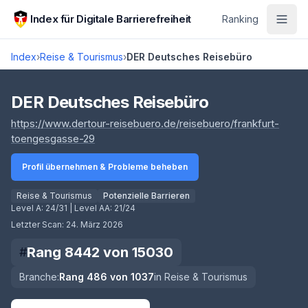
Zum Hauptinhalt springen
Index für Digitale Barrierefreiheit
Ranking
Index
›
Reise & Tourismus
›
DER Deutsches Reisebüro
Score lädt
DER Deutsches Reisebüro
https://www.dertour-reisebuero.de/reisebuero/frankfurt-
(öffnet in neuem Tab)
toengesgasse-29
Profil übernehmen & Probleme beheben
Reise & Tourismus
Potenzielle Barrieren
Level A:
24/31
| Level AA:
21/24
Letzter Scan:
24. März 2026
Rang
8442
von
15030
#
Branche:
Rang
486
von
1037
in
Reise & Tourismus