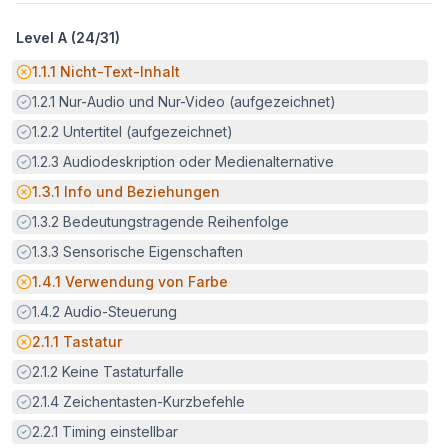
Level A (
24
/
31
)
Potenzielle Barriere:
1.1.1
Nicht-Text-Inhalt
Erfüllt:
1.2.1
Nur-Audio und Nur-Video (aufgezeichnet)
Erfüllt:
1.2.2
Untertitel (aufgezeichnet)
Erfüllt:
1.2.3
Audiodeskription oder Medienalternative
Potenzielle Barriere:
1.3.1
Info und Beziehungen
Erfüllt:
1.3.2
Bedeutungstragende Reihenfolge
Erfüllt:
1.3.3
Sensorische Eigenschaften
Potenzielle Barriere:
1.4.1
Verwendung von Farbe
Erfüllt:
1.4.2
Audio-Steuerung
Potenzielle Barriere:
2.1.1
Tastatur
Erfüllt:
2.1.2
Keine Tastaturfalle
Erfüllt:
2.1.4
Zeichentasten-Kurzbefehle
Erfüllt:
2.2.1
Timing einstellbar