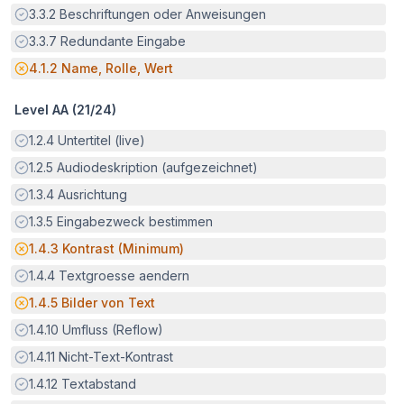
Erfüllt:
3.3.2
Beschriftungen oder Anweisungen
Erfüllt:
3.3.7
Redundante Eingabe
Potenzielle Barriere:
4.1.2
Name, Rolle, Wert
Level AA (
21
/
24
)
Erfüllt:
1.2.4
Untertitel (live)
Erfüllt:
1.2.5
Audiodeskription (aufgezeichnet)
Erfüllt:
1.3.4
Ausrichtung
Erfüllt:
1.3.5
Eingabezweck bestimmen
Potenzielle Barriere:
1.4.3
Kontrast (Minimum)
Erfüllt:
1.4.4
Textgroesse aendern
Potenzielle Barriere:
1.4.5
Bilder von Text
Erfüllt:
1.4.10
Umfluss (Reflow)
Erfüllt:
1.4.11
Nicht-Text-Kontrast
Erfüllt:
1.4.12
Textabstand