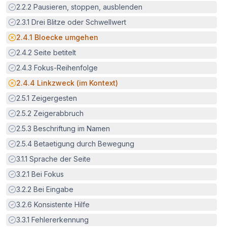
Erfüllt:
2.2.2
Pausieren, stoppen, ausblenden
Erfüllt:
2.3.1
Drei Blitze oder Schwellwert
Potenzielle Barriere:
2.4.1
Bloecke umgehen
Erfüllt:
2.4.2
Seite betitelt
Erfüllt:
2.4.3
Fokus-Reihenfolge
Potenzielle Barriere:
2.4.4
Linkzweck (im Kontext)
Erfüllt:
2.5.1
Zeigergesten
Erfüllt:
2.5.2
Zeigerabbruch
Erfüllt:
2.5.3
Beschriftung im Namen
Erfüllt:
2.5.4
Betaetigung durch Bewegung
Erfüllt:
3.1.1
Sprache der Seite
Erfüllt:
3.2.1
Bei Fokus
Erfüllt:
3.2.2
Bei Eingabe
Erfüllt:
3.2.6
Konsistente Hilfe
Erfüllt:
3.3.1
Fehlererkennung