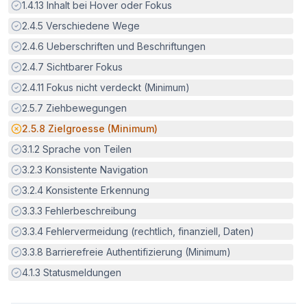
Erfüllt:
1.4.13
Inhalt bei Hover oder Fokus
Erfüllt:
2.4.5
Verschiedene Wege
Erfüllt:
2.4.6
Ueberschriften und Beschriftungen
Erfüllt:
2.4.7
Sichtbarer Fokus
Erfüllt:
2.4.11
Fokus nicht verdeckt (Minimum)
Erfüllt:
2.5.7
Ziehbewegungen
Potenzielle Barriere:
2.5.8
Zielgroesse (Minimum)
Erfüllt:
3.1.2
Sprache von Teilen
Erfüllt:
3.2.3
Konsistente Navigation
Erfüllt:
3.2.4
Konsistente Erkennung
Erfüllt:
3.3.3
Fehlerbeschreibung
Erfüllt:
3.3.4
Fehlervermeidung (rechtlich, finanziell, Daten)
Erfüllt:
3.3.8
Barrierefreie Authentifizierung (Minimum)
Erfüllt:
4.1.3
Statusmeldungen