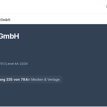
s GmbH
 GmbH
/31
| Level AA:
22/24
ang
335
von
784
in
Medien & Verlage