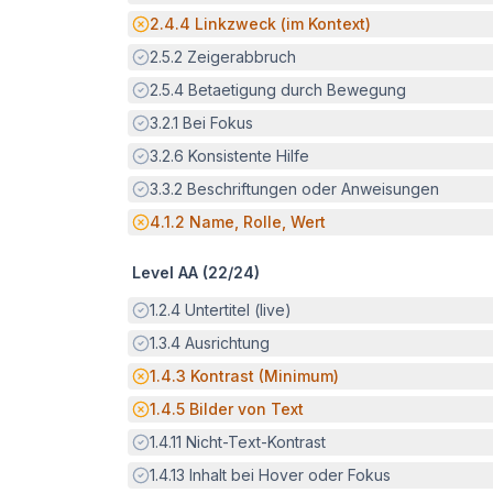
Potenzielle Barriere:
2.4.4
Linkzweck (im Kontext)
Erfüllt:
2.5.2
Zeigerabbruch
Erfüllt:
2.5.4
Betaetigung durch Bewegung
Erfüllt:
3.2.1
Bei Fokus
Erfüllt:
3.2.6
Konsistente Hilfe
Erfüllt:
3.3.2
Beschriftungen oder Anweisungen
Potenzielle Barriere:
4.1.2
Name, Rolle, Wert
Level AA (
22
/
24
)
Erfüllt:
1.2.4
Untertitel (live)
Erfüllt:
1.3.4
Ausrichtung
Potenzielle Barriere:
1.4.3
Kontrast (Minimum)
Potenzielle Barriere:
1.4.5
Bilder von Text
Erfüllt:
1.4.11
Nicht-Text-Kontrast
Erfüllt:
1.4.13
Inhalt bei Hover oder Fokus