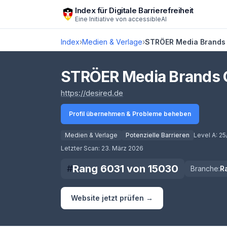
Zum Hauptinhalt springen
Index für Digitale Barrierefreiheit
Eine Initiative von
accessibleAI
Index
›
Medien & Verlage
›
STRÖER Media Brand
STRÖER Media Brands
(öffnet in neuem Tab)
https://desired.de
Profil übernehmen & Probleme beheben
Medien & Verlage
Potenzielle Barrieren
Level A:
25
Score lädt
Letzter Scan:
23. März 2026
Rang
6031
von
15030
#
Branche:
R
Website jetzt prüfen →