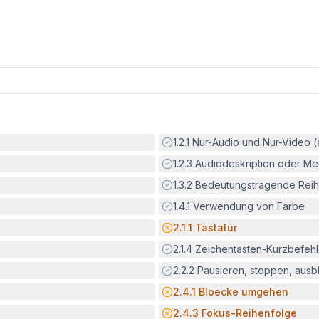
Erfüllt:
1.2.1
Nur-Audio und Nur-Video 
Erfüllt:
1.2.3
Audiodeskription oder Med
Erfüllt:
1.3.2
Bedeutungstragende Reih
Erfüllt:
1.4.1
Verwendung von Farbe
Potenzielle Barriere:
2.1.1
Tastatur
Erfüllt:
2.1.4
Zeichentasten-Kurzbefeh
Erfüllt:
2.2.2
Pausieren, stoppen, aus
Potenzielle Barriere:
2.4.1
Bloecke umgehen
Potenzielle Barriere:
2.4.3
Fokus-Reihenfolge