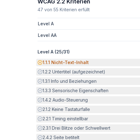
WCAG 2.2 Kriterien
47
von
55
Kriterien erfüllt
Level A
Level AA
Level A (
25
/
31
)
Potenzielle Barriere:
1.1.1
Nicht-Text-Inhalt
Erfüllt:
1.2.2
Untertitel (aufgezeichnet)
Erfüllt:
1.3.1
Info und Beziehungen
Erfüllt:
1.3.3
Sensorische Eigenschaften
Erfüllt:
1.4.2
Audio-Steuerung
Erfüllt:
2.1.2
Keine Tastaturfalle
Erfüllt:
2.2.1
Timing einstellbar
Erfüllt:
2.3.1
Drei Blitze oder Schwellwert
Erfüllt:
2.4.2
Seite betitelt