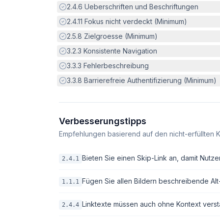
Erfüllt:
2.4.6
Ueberschriften und Beschriftungen
Erfüllt:
2.4.11
Fokus nicht verdeckt (Minimum)
Erfüllt:
2.5.8
Zielgroesse (Minimum)
Erfüllt:
3.2.3
Konsistente Navigation
Erfüllt:
3.3.3
Fehlerbeschreibung
Erfüllt:
3.3.8
Barrierefreie Authentifizierung (Minimum)
Verbesserungstipps
Empfehlungen basierend auf den nicht-erfüllten K
Bieten Sie einen Skip-Link an, damit Nutze
2.4.1
Fügen Sie allen Bildern beschreibende Alt-T
1.1.1
Linktexte müssen auch ohne Kontext verstä
2.4.4