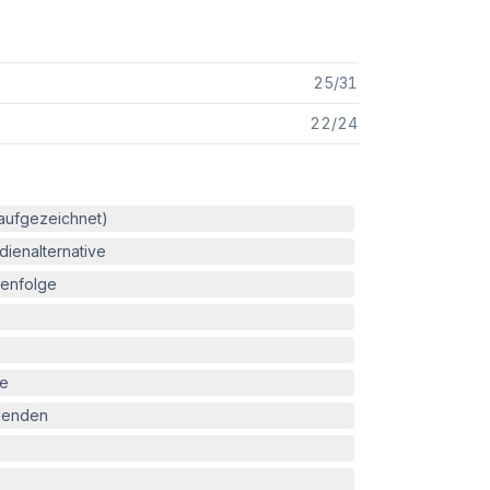
25
/
31
22
/
24
(aufgezeichnet)
ienalternative
enfolge
le
blenden