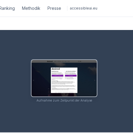
Ranking
Methodik
Presse
accessibleai.eu
Aufnahme zum Zeitpunkt der Analyse