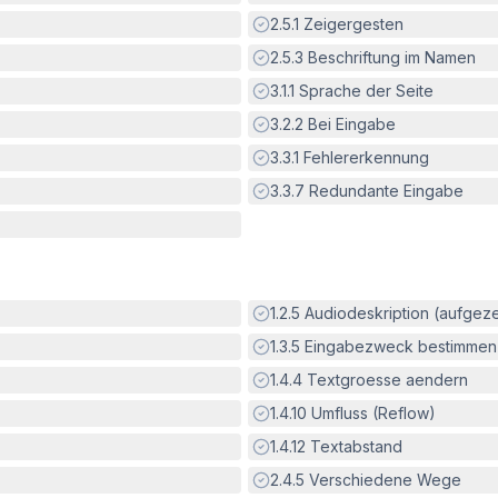
Erfüllt:
2.5.1
Zeigergesten
Erfüllt:
2.5.3
Beschriftung im Namen
Erfüllt:
3.1.1
Sprache der Seite
Erfüllt:
3.2.2
Bei Eingabe
Erfüllt:
3.3.1
Fehlererkennung
Erfüllt:
3.3.7
Redundante Eingabe
Erfüllt:
1.2.5
Audiodeskription (aufgez
Erfüllt:
1.3.5
Eingabezweck bestimmen
Erfüllt:
1.4.4
Textgroesse aendern
Erfüllt:
1.4.10
Umfluss (Reflow)
Erfüllt:
1.4.12
Textabstand
Erfüllt:
2.4.5
Verschiedene Wege