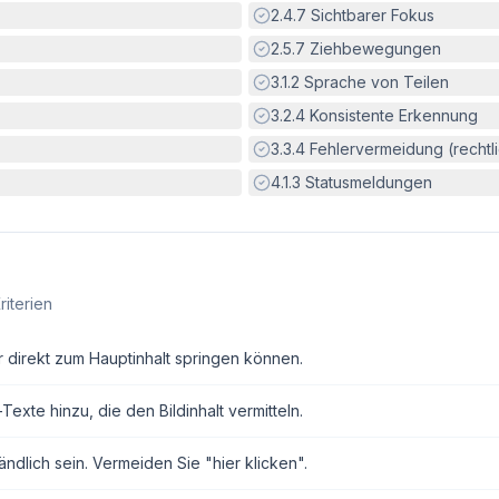
Erfüllt:
2.4.7
Sichtbarer Fokus
Erfüllt:
2.5.7
Ziehbewegungen
Erfüllt:
3.1.2
Sprache von Teilen
Erfüllt:
3.2.4
Konsistente Erkennung
Erfüllt:
3.3.4
Fehlervermeidung (rechtlic
Erfüllt:
4.1.3
Statusmeldungen
riterien
r direkt zum Hauptinhalt springen können.
exte hinzu, die den Bildinhalt vermitteln.
ndlich sein. Vermeiden Sie "hier klicken".