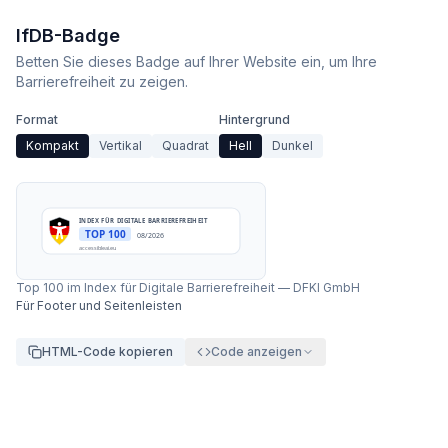
IfDB-Badge
Betten Sie dieses Badge auf Ihrer Website ein, um Ihre
Barrierefreiheit zu zeigen.
Format
Hintergrund
Kompakt
Vertikal
Quadrat
Hell
Dunkel
INDEX FÜR DIGITALE BARRIEREFREIHEIT
TOP 100
08/2026
accessibleai.eu
Top 100 im Index für Digitale Barrierefreiheit
—
DFKI GmbH
Für Footer und Seitenleisten
HTML-Code kopieren
Code anzeigen