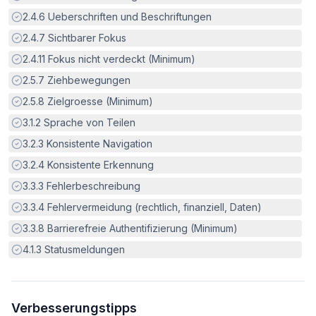
Erfüllt:
2.4.6
Ueberschriften und Beschriftungen
Erfüllt:
2.4.7
Sichtbarer Fokus
Erfüllt:
2.4.11
Fokus nicht verdeckt (Minimum)
Erfüllt:
2.5.7
Ziehbewegungen
Erfüllt:
2.5.8
Zielgroesse (Minimum)
Erfüllt:
3.1.2
Sprache von Teilen
Erfüllt:
3.2.3
Konsistente Navigation
Erfüllt:
3.2.4
Konsistente Erkennung
Erfüllt:
3.3.3
Fehlerbeschreibung
Erfüllt:
3.3.4
Fehlervermeidung (rechtlich, finanziell, Daten)
Erfüllt:
3.3.8
Barrierefreie Authentifizierung (Minimum)
Erfüllt:
4.1.3
Statusmeldungen
Verbesserungstipps