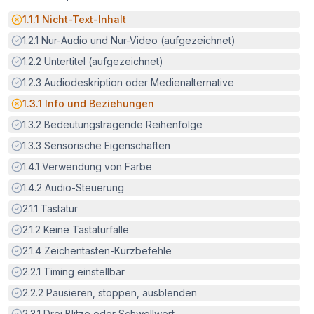
Potenzielle Barriere:
1.1.1
Nicht-Text-Inhalt
Erfüllt:
1.2.1
Nur-Audio und Nur-Video (aufgezeichnet)
Erfüllt:
1.2.2
Untertitel (aufgezeichnet)
Erfüllt:
1.2.3
Audiodeskription oder Medienalternative
Potenzielle Barriere:
1.3.1
Info und Beziehungen
Erfüllt:
1.3.2
Bedeutungstragende Reihenfolge
Erfüllt:
1.3.3
Sensorische Eigenschaften
Erfüllt:
1.4.1
Verwendung von Farbe
Erfüllt:
1.4.2
Audio-Steuerung
Erfüllt:
2.1.1
Tastatur
Erfüllt:
2.1.2
Keine Tastaturfalle
Erfüllt:
2.1.4
Zeichentasten-Kurzbefehle
Erfüllt:
2.2.1
Timing einstellbar
Erfüllt:
2.2.2
Pausieren, stoppen, ausblenden
Erfüllt:
2.3.1
Drei Blitze oder Schwellwert