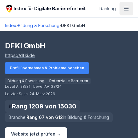
Zum Hauptinhalt springen
Index für Digitale Barrierefreiheit
Ranking
Index
›
Bildung & Forschung
›
DFKI GmbH
Score lädt
DFKI GmbH
(öffnet in neuem Tab)
https://dfki.de
Profil übernehmen & Probleme beheben
Bildung & Forschung
Potenzielle Barrieren
Level A:
28/31
| Level AA:
23/24
Letzter Scan:
24. März 2026
Rang
1209
von
15030
#
Branche:
Rang
67
von
612
in
Bildung & Forschung
Website jetzt prüfen →