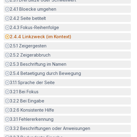
Erfüllt:
2.4.1
Bloecke umgehen
Erfüllt:
2.4.2
Seite betitelt
Erfüllt:
2.4.3
Fokus-Reihenfolge
Potenzielle Barriere:
2.4.4
Linkzweck (im Kontext)
Erfüllt:
2.5.1
Zeigergesten
Erfüllt:
2.5.2
Zeigerabbruch
Erfüllt:
2.5.3
Beschriftung im Namen
Erfüllt:
2.5.4
Betaetigung durch Bewegung
Erfüllt:
3.1.1
Sprache der Seite
Erfüllt:
3.2.1
Bei Fokus
Erfüllt:
3.2.2
Bei Eingabe
Erfüllt:
3.2.6
Konsistente Hilfe
Erfüllt:
3.3.1
Fehlererkennung
Erfüllt:
3.3.2
Beschriftungen oder Anweisungen