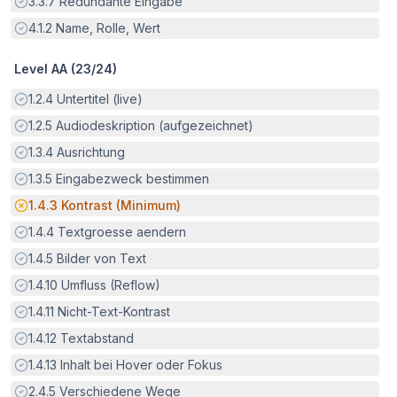
Erfüllt:
3.3.7
Redundante Eingabe
Erfüllt:
4.1.2
Name, Rolle, Wert
Level AA (
23
/
24
)
Erfüllt:
1.2.4
Untertitel (live)
Erfüllt:
1.2.5
Audiodeskription (aufgezeichnet)
Erfüllt:
1.3.4
Ausrichtung
Erfüllt:
1.3.5
Eingabezweck bestimmen
Potenzielle Barriere:
1.4.3
Kontrast (Minimum)
Erfüllt:
1.4.4
Textgroesse aendern
Erfüllt:
1.4.5
Bilder von Text
Erfüllt:
1.4.10
Umfluss (Reflow)
Erfüllt:
1.4.11
Nicht-Text-Kontrast
Erfüllt:
1.4.12
Textabstand
Erfüllt:
1.4.13
Inhalt bei Hover oder Fokus
Erfüllt:
2.4.5
Verschiedene Wege