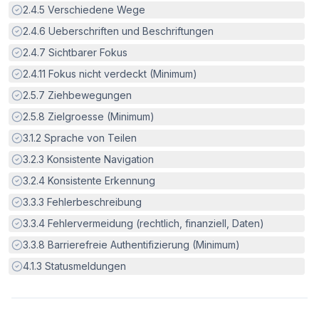
Erfüllt:
2.4.5
Verschiedene Wege
Erfüllt:
2.4.6
Ueberschriften und Beschriftungen
Erfüllt:
2.4.7
Sichtbarer Fokus
Erfüllt:
2.4.11
Fokus nicht verdeckt (Minimum)
Erfüllt:
2.5.7
Ziehbewegungen
Erfüllt:
2.5.8
Zielgroesse (Minimum)
Erfüllt:
3.1.2
Sprache von Teilen
Erfüllt:
3.2.3
Konsistente Navigation
Erfüllt:
3.2.4
Konsistente Erkennung
Erfüllt:
3.3.3
Fehlerbeschreibung
Erfüllt:
3.3.4
Fehlervermeidung (rechtlich, finanziell, Daten)
Erfüllt:
3.3.8
Barrierefreie Authentifizierung (Minimum)
Erfüllt:
4.1.3
Statusmeldungen