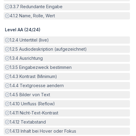
Erfüllt:
3.3.7
Redundante Eingabe
Erfüllt:
4.1.2
Name, Rolle, Wert
Level AA (
24
/
24
)
Erfüllt:
1.2.4
Untertitel (live)
Erfüllt:
1.2.5
Audiodeskription (aufgezeichnet)
Erfüllt:
1.3.4
Ausrichtung
Erfüllt:
1.3.5
Eingabezweck bestimmen
Erfüllt:
1.4.3
Kontrast (Minimum)
Erfüllt:
1.4.4
Textgroesse aendern
Erfüllt:
1.4.5
Bilder von Text
Erfüllt:
1.4.10
Umfluss (Reflow)
Erfüllt:
1.4.11
Nicht-Text-Kontrast
Erfüllt:
1.4.12
Textabstand
Erfüllt:
1.4.13
Inhalt bei Hover oder Fokus