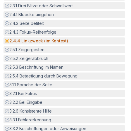
Erfüllt:
2.3.1
Drei Blitze oder Schwellwert
Erfüllt:
2.4.1
Bloecke umgehen
Erfüllt:
2.4.2
Seite betitelt
Erfüllt:
2.4.3
Fokus-Reihenfolge
Potenzielle Barriere:
2.4.4
Linkzweck (im Kontext)
Erfüllt:
2.5.1
Zeigergesten
Erfüllt:
2.5.2
Zeigerabbruch
Erfüllt:
2.5.3
Beschriftung im Namen
Erfüllt:
2.5.4
Betaetigung durch Bewegung
Erfüllt:
3.1.1
Sprache der Seite
Erfüllt:
3.2.1
Bei Fokus
Erfüllt:
3.2.2
Bei Eingabe
Erfüllt:
3.2.6
Konsistente Hilfe
Erfüllt:
3.3.1
Fehlererkennung
Erfüllt:
3.3.2
Beschriftungen oder Anweisungen