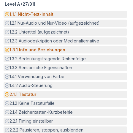
Level A (
27
/
31
)
Potenzielle Barriere:
1.1.1
Nicht-Text-Inhalt
Erfüllt:
1.2.1
Nur-Audio und Nur-Video (aufgezeichnet)
Erfüllt:
1.2.2
Untertitel (aufgezeichnet)
Erfüllt:
1.2.3
Audiodeskription oder Medienalternative
Potenzielle Barriere:
1.3.1
Info und Beziehungen
Erfüllt:
1.3.2
Bedeutungstragende Reihenfolge
Erfüllt:
1.3.3
Sensorische Eigenschaften
Erfüllt:
1.4.1
Verwendung von Farbe
Erfüllt:
1.4.2
Audio-Steuerung
Potenzielle Barriere:
2.1.1
Tastatur
Erfüllt:
2.1.2
Keine Tastaturfalle
Erfüllt:
2.1.4
Zeichentasten-Kurzbefehle
Erfüllt:
2.2.1
Timing einstellbar
Erfüllt:
2.2.2
Pausieren, stoppen, ausblenden