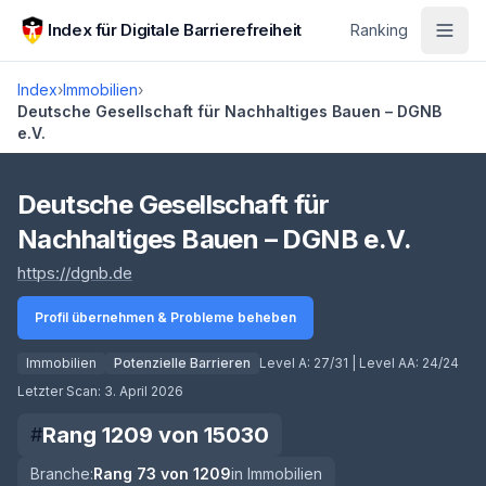
Zum Hauptinhalt springen
Index für Digitale Barrierefreiheit
Ranking
Index
›
Immobilien
›
Deutsche Gesellschaft für Nachhaltiges Bauen – DGNB
e.V.
Score lädt
Deutsche Gesellschaft für
Nachhaltiges Bauen – DGNB e.V.
(öffnet in neuem Tab)
https://dgnb.de
Profil übernehmen & Probleme beheben
Immobilien
Potenzielle Barrieren
Level A:
27/31
| Level AA:
24/24
Letzter Scan:
3. April 2026
Rang
1209
von
15030
#
Branche:
Rang
73
von
1209
in
Immobilien