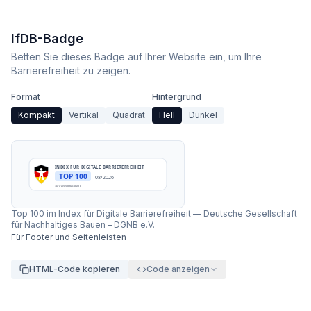
IfDB-Badge
Betten Sie dieses Badge auf Ihrer Website ein, um Ihre
Barrierefreiheit zu zeigen.
Format
Hintergrund
Kompakt
Vertikal
Quadrat
Hell
Dunkel
INDEX FÜR DIGITALE BARRIEREFREIHEIT
TOP 100
08/2026
accessibleai.eu
Top 100 im Index für Digitale Barrierefreiheit
—
Deutsche Gesellschaft
für Nachhaltiges Bauen – DGNB e.V.
Für Footer und Seitenleisten
HTML-Code kopieren
Code anzeigen