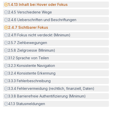
Potenzielle Barriere:
1.4.13
Inhalt bei Hover oder Fokus
Erfüllt:
2.4.5
Verschiedene Wege
Erfüllt:
2.4.6
Ueberschriften und Beschriftungen
Potenzielle Barriere:
2.4.7
Sichtbarer Fokus
Erfüllt:
2.4.11
Fokus nicht verdeckt (Minimum)
Erfüllt:
2.5.7
Ziehbewegungen
Erfüllt:
2.5.8
Zielgroesse (Minimum)
Erfüllt:
3.1.2
Sprache von Teilen
Erfüllt:
3.2.3
Konsistente Navigation
Erfüllt:
3.2.4
Konsistente Erkennung
Erfüllt:
3.3.3
Fehlerbeschreibung
Erfüllt:
3.3.4
Fehlervermeidung (rechtlich, finanziell, Daten)
Erfüllt:
3.3.8
Barrierefreie Authentifizierung (Minimum)
Erfüllt:
4.1.3
Statusmeldungen