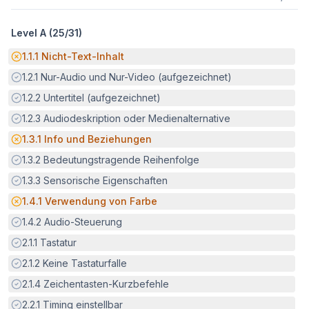
Level A (
25
/
31
)
Potenzielle Barriere:
1.1.1
Nicht-Text-Inhalt
Erfüllt:
1.2.1
Nur-Audio und Nur-Video (aufgezeichnet)
Erfüllt:
1.2.2
Untertitel (aufgezeichnet)
Erfüllt:
1.2.3
Audiodeskription oder Medienalternative
Potenzielle Barriere:
1.3.1
Info und Beziehungen
Erfüllt:
1.3.2
Bedeutungstragende Reihenfolge
Erfüllt:
1.3.3
Sensorische Eigenschaften
Potenzielle Barriere:
1.4.1
Verwendung von Farbe
Erfüllt:
1.4.2
Audio-Steuerung
Erfüllt:
2.1.1
Tastatur
Erfüllt:
2.1.2
Keine Tastaturfalle
Erfüllt:
2.1.4
Zeichentasten-Kurzbefehle
Erfüllt:
2.2.1
Timing einstellbar