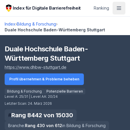
Zum Hauptinhalt springen
Index für Digitale Barrierefreiheit
Ranking
Index
›
Bildung & Forschung
›
Duale Hochschule Baden-Württemberg Stuttgart
Score lädt
Duale Hochschule Baden-
Württemberg Stuttgart
(öffnet in neuem Tab)
https://www.dhbw-stuttgart.de
Profil übernehmen & Probleme beheben
Bildung & Forschung
Potenzielle Barrieren
Level A:
25/31
| Level AA:
20/24
Letzter Scan:
24. März 2026
Rang
8442
von
15030
#
Branche:
Rang
430
von
612
in
Bildung & Forschung