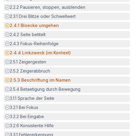
Erfüllt:
2.2.2
Pausieren, stoppen, ausblenden
Erfüllt:
2.3.1
Drei Blitze oder Schwellwert
Potenzielle Barriere:
2.4.1
Bloecke umgehen
Erfüllt:
2.4.2
Seite betitelt
Erfüllt:
2.4.3
Fokus-Reihenfolge
Potenzielle Barriere:
2.4.4
Linkzweck (im Kontext)
Erfüllt:
2.5.1
Zeigergesten
Erfüllt:
2.5.2
Zeigerabbruch
Potenzielle Barriere:
2.5.3
Beschriftung im Namen
Erfüllt:
2.5.4
Betaetigung durch Bewegung
Erfüllt:
3.1.1
Sprache der Seite
Erfüllt:
3.2.1
Bei Fokus
Erfüllt:
3.2.2
Bei Eingabe
Erfüllt:
3.2.6
Konsistente Hilfe
Erfüllt:
3.3.1
Fehlererkennung