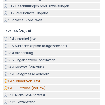
Erfüllt:
3.3.2
Beschriftungen oder Anweisungen
Erfüllt:
3.3.7
Redundante Eingabe
Erfüllt:
4.1.2
Name, Rolle, Wert
Level AA (
20
/
24
)
Erfüllt:
1.2.4
Untertitel (live)
Erfüllt:
1.2.5
Audiodeskription (aufgezeichnet)
Erfüllt:
1.3.4
Ausrichtung
Erfüllt:
1.3.5
Eingabezweck bestimmen
Erfüllt:
1.4.3
Kontrast (Minimum)
Erfüllt:
1.4.4
Textgroesse aendern
Potenzielle Barriere:
1.4.5
Bilder von Text
Potenzielle Barriere:
1.4.10
Umfluss (Reflow)
Erfüllt:
1.4.11
Nicht-Text-Kontrast
Erfüllt:
1.4.12
Textabstand