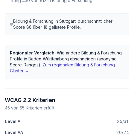
Rang
430
von
612
in Bildung & Forschung
Bildung & Forschung
in
Stuttgart
: durchschnittlicher
Score
88
über
18
gelistete Profile.
Regionaler Vergleich:
Wie andere
Bildung & Forschung
-
Profile in
Baden-Württemberg
abschneiden (anonyme
Score-Ranges).
Zum regionalen
Bildung & Forschung
-
Cluster →
WCAG 2.2 Kriterien
45
von
55
Kriterien erfüllt
Level A
25
/
31
Level AA
20
/
24