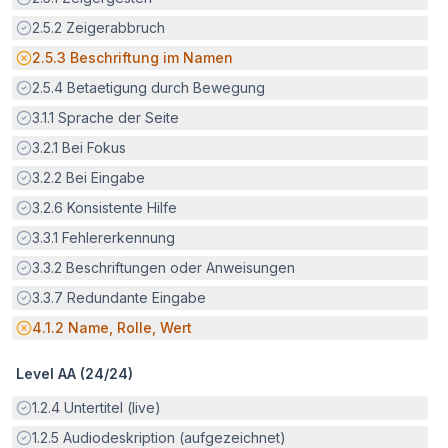
Erfüllt:
2.5.2
Zeigerabbruch
Potenzielle Barriere:
2.5.3
Beschriftung im Namen
Erfüllt:
2.5.4
Betaetigung durch Bewegung
Erfüllt:
3.1.1
Sprache der Seite
Erfüllt:
3.2.1
Bei Fokus
Erfüllt:
3.2.2
Bei Eingabe
Erfüllt:
3.2.6
Konsistente Hilfe
Erfüllt:
3.3.1
Fehlererkennung
Erfüllt:
3.3.2
Beschriftungen oder Anweisungen
Erfüllt:
3.3.7
Redundante Eingabe
Potenzielle Barriere:
4.1.2
Name, Rolle, Wert
Level AA (
24
/
24
)
Erfüllt:
1.2.4
Untertitel (live)
Erfüllt:
1.2.5
Audiodeskription (aufgezeichnet)