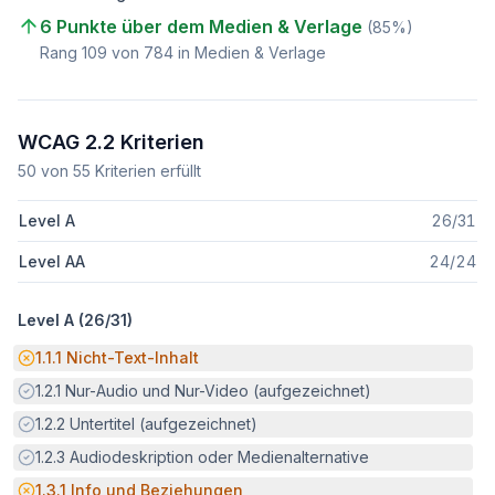
6 Punkte über dem Medien & Verlage
(
85
%)
Rang
109
von
784
in Medien & Verlage
WCAG 2.2 Kriterien
50
von
55
Kriterien erfüllt
Level A
26
/
31
Level AA
24
/
24
Level A (
26
/
31
)
Potenzielle Barriere:
1.1.1
Nicht-Text-Inhalt
Erfüllt:
1.2.1
Nur-Audio und Nur-Video (aufgezeichnet)
Erfüllt:
1.2.2
Untertitel (aufgezeichnet)
Erfüllt:
1.2.3
Audiodeskription oder Medienalternative
Potenzielle Barriere:
1.3.1
Info und Beziehungen