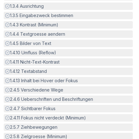
Erfüllt:
1.3.4
Ausrichtung
Erfüllt:
1.3.5
Eingabezweck bestimmen
Erfüllt:
1.4.3
Kontrast (Minimum)
Erfüllt:
1.4.4
Textgroesse aendern
Erfüllt:
1.4.5
Bilder von Text
Erfüllt:
1.4.10
Umfluss (Reflow)
Erfüllt:
1.4.11
Nicht-Text-Kontrast
Erfüllt:
1.4.12
Textabstand
Erfüllt:
1.4.13
Inhalt bei Hover oder Fokus
Erfüllt:
2.4.5
Verschiedene Wege
Erfüllt:
2.4.6
Ueberschriften und Beschriftungen
Erfüllt:
2.4.7
Sichtbarer Fokus
Erfüllt:
2.4.11
Fokus nicht verdeckt (Minimum)
Erfüllt:
2.5.7
Ziehbewegungen
Erfüllt:
2.5.8
Zielgroesse (Minimum)