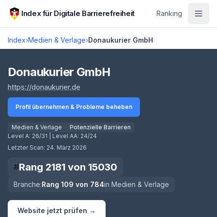
Zum Hauptinhalt springen
Index für Digitale Barrierefreiheit
Ranking
Index
›
Medien & Verlage
›
Donaukurier GmbH
Score lädt
Donaukurier GmbH
(öffnet in neuem Tab)
https://donaukurier.de
Profil übernehmen & Probleme beheben
Medien & Verlage
Potenzielle Barrieren
Level A:
26/31
| Level AA:
24/24
Letzter Scan:
24. März 2026
Rang
2181
von
15030
#
Branche:
Rang
109
von
784
in
Medien & Verlage
Website jetzt prüfen →