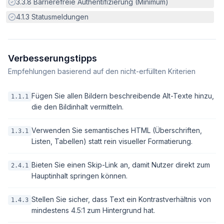
Erfüllt:
3.3.8
Barrierefreie Authentifizierung (Minimum)
Erfüllt:
4.1.3
Statusmeldungen
Verbesserungstipps
Empfehlungen basierend auf den nicht-erfüllten Kriterien
Fügen Sie allen Bildern beschreibende Alt-Texte hinzu,
1.1.1
die den Bildinhalt vermitteln.
Verwenden Sie semantisches HTML (Überschriften,
1.3.1
Listen, Tabellen) statt rein visueller Formatierung.
Bieten Sie einen Skip-Link an, damit Nutzer direkt zum
2.4.1
Hauptinhalt springen können.
Stellen Sie sicher, dass Text ein Kontrastverhältnis von
1.4.3
mindestens 4.5:1 zum Hintergrund hat.