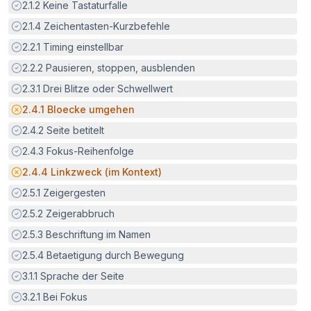
Erfüllt:
2.1.2
Keine Tastaturfalle
Erfüllt:
2.1.4
Zeichentasten-Kurzbefehle
Erfüllt:
2.2.1
Timing einstellbar
Erfüllt:
2.2.2
Pausieren, stoppen, ausblenden
Erfüllt:
2.3.1
Drei Blitze oder Schwellwert
Potenzielle Barriere:
2.4.1
Bloecke umgehen
Erfüllt:
2.4.2
Seite betitelt
Erfüllt:
2.4.3
Fokus-Reihenfolge
Potenzielle Barriere:
2.4.4
Linkzweck (im Kontext)
Erfüllt:
2.5.1
Zeigergesten
Erfüllt:
2.5.2
Zeigerabbruch
Erfüllt:
2.5.3
Beschriftung im Namen
Erfüllt:
2.5.4
Betaetigung durch Bewegung
Erfüllt:
3.1.1
Sprache der Seite
Erfüllt:
3.2.1
Bei Fokus