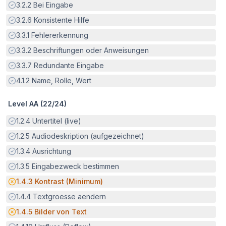
Erfüllt:
3.2.2
Bei Eingabe
Erfüllt:
3.2.6
Konsistente Hilfe
Erfüllt:
3.3.1
Fehlererkennung
Erfüllt:
3.3.2
Beschriftungen oder Anweisungen
Erfüllt:
3.3.7
Redundante Eingabe
Erfüllt:
4.1.2
Name, Rolle, Wert
Level AA (
22
/
24
)
Erfüllt:
1.2.4
Untertitel (live)
Erfüllt:
1.2.5
Audiodeskription (aufgezeichnet)
Erfüllt:
1.3.4
Ausrichtung
Erfüllt:
1.3.5
Eingabezweck bestimmen
Potenzielle Barriere:
1.4.3
Kontrast (Minimum)
Erfüllt:
1.4.4
Textgroesse aendern
Potenzielle Barriere:
1.4.5
Bilder von Text