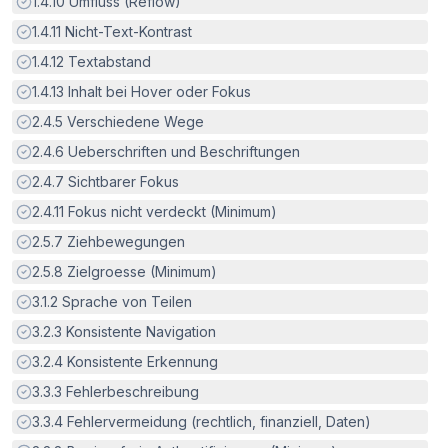
Erfüllt:
1.4.10
Umfluss (Reflow)
Erfüllt:
1.4.11
Nicht-Text-Kontrast
Erfüllt:
1.4.12
Textabstand
Erfüllt:
1.4.13
Inhalt bei Hover oder Fokus
Erfüllt:
2.4.5
Verschiedene Wege
Erfüllt:
2.4.6
Ueberschriften und Beschriftungen
Erfüllt:
2.4.7
Sichtbarer Fokus
Erfüllt:
2.4.11
Fokus nicht verdeckt (Minimum)
Erfüllt:
2.5.7
Ziehbewegungen
Erfüllt:
2.5.8
Zielgroesse (Minimum)
Erfüllt:
3.1.2
Sprache von Teilen
Erfüllt:
3.2.3
Konsistente Navigation
Erfüllt:
3.2.4
Konsistente Erkennung
Erfüllt:
3.3.3
Fehlerbeschreibung
Erfüllt:
3.3.4
Fehlervermeidung (rechtlich, finanziell, Daten)