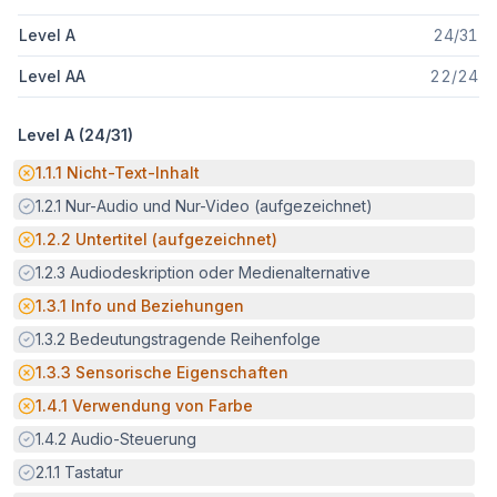
Level A
24
/
31
Level AA
22
/
24
Level A (
24
/
31
)
Potenzielle Barriere:
1.1.1
Nicht-Text-Inhalt
Erfüllt:
1.2.1
Nur-Audio und Nur-Video (aufgezeichnet)
Potenzielle Barriere:
1.2.2
Untertitel (aufgezeichnet)
Erfüllt:
1.2.3
Audiodeskription oder Medienalternative
Potenzielle Barriere:
1.3.1
Info und Beziehungen
Erfüllt:
1.3.2
Bedeutungstragende Reihenfolge
Potenzielle Barriere:
1.3.3
Sensorische Eigenschaften
Potenzielle Barriere:
1.4.1
Verwendung von Farbe
Erfüllt:
1.4.2
Audio-Steuerung
Erfüllt:
2.1.1
Tastatur