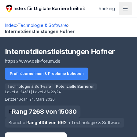
Zum Hauptinhalt springen
Index für Digitale Barrierefreiheit
Ranking
Index
›
Technologie & Software
›
Internetdienstleistungen Hofner
Score lädt
Internetdienstleistungen Hofner
(öffnet in neuem Tab)
https://www.dslr-forum.de
Profil übernehmen & Probleme beheben
Technologie & Software
Potenzielle Barrieren
Level A:
24/31
| Level AA:
22/24
Letzter Scan:
24. März 2026
Rang
7268
von
15030
#
Branche:
Rang
434
von
662
in
Technologie & Software