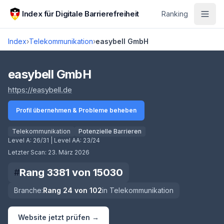
Zum Hauptinhalt springen
Index für Digitale Barrierefreiheit
Ranking
Index
›
Telekommunikation
›
easybell GmbH
Score lädt
easybell GmbH
(öffnet in neuem Tab)
https://easybell.de
Profil übernehmen & Probleme beheben
Telekommunikation
Potenzielle Barrieren
Level A:
26/31
| Level AA:
23/24
Letzter Scan:
23. März 2026
Rang
3381
von
15030
#
Branche:
Rang
24
von
102
in
Telekommunikation
Website jetzt prüfen →