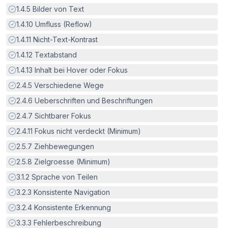
Erfüllt:
1.4.5
Bilder von Text
Erfüllt:
1.4.10
Umfluss (Reflow)
Erfüllt:
1.4.11
Nicht-Text-Kontrast
Erfüllt:
1.4.12
Textabstand
Erfüllt:
1.4.13
Inhalt bei Hover oder Fokus
Erfüllt:
2.4.5
Verschiedene Wege
Erfüllt:
2.4.6
Ueberschriften und Beschriftungen
Erfüllt:
2.4.7
Sichtbarer Fokus
Erfüllt:
2.4.11
Fokus nicht verdeckt (Minimum)
Erfüllt:
2.5.7
Ziehbewegungen
Erfüllt:
2.5.8
Zielgroesse (Minimum)
Erfüllt:
3.1.2
Sprache von Teilen
Erfüllt:
3.2.3
Konsistente Navigation
Erfüllt:
3.2.4
Konsistente Erkennung
Erfüllt:
3.3.3
Fehlerbeschreibung