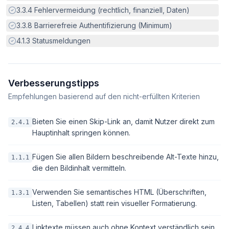
Erfüllt:
3.3.4
Fehlervermeidung (rechtlich, finanziell, Daten)
Erfüllt:
3.3.8
Barrierefreie Authentifizierung (Minimum)
Erfüllt:
4.1.3
Statusmeldungen
Verbesserungstipps
Empfehlungen basierend auf den nicht-erfüllten Kriterien
Bieten Sie einen Skip-Link an, damit Nutzer direkt zum
2.4.1
Hauptinhalt springen können.
Fügen Sie allen Bildern beschreibende Alt-Texte hinzu,
1.1.1
die den Bildinhalt vermitteln.
Verwenden Sie semantisches HTML (Überschriften,
1.3.1
Listen, Tabellen) statt rein visueller Formatierung.
Linktexte müssen auch ohne Kontext verständlich sein.
2.4.4