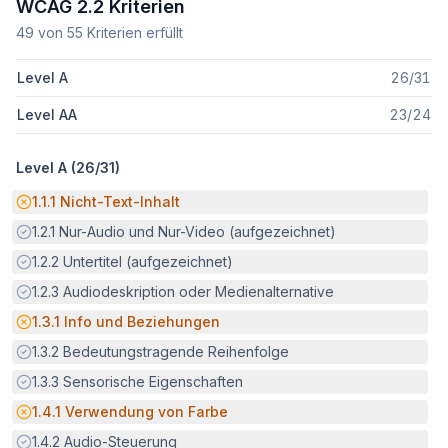
WCAG 2.2 Kriterien
49
von
55
Kriterien erfüllt
Level A
26
/
31
Level AA
23
/
24
Level A (
26
/
31
)
Potenzielle Barriere:
1.1.1
Nicht-Text-Inhalt
Erfüllt:
1.2.1
Nur-Audio und Nur-Video (aufgezeichnet)
Erfüllt:
1.2.2
Untertitel (aufgezeichnet)
Erfüllt:
1.2.3
Audiodeskription oder Medienalternative
Potenzielle Barriere:
1.3.1
Info und Beziehungen
Erfüllt:
1.3.2
Bedeutungstragende Reihenfolge
Erfüllt:
1.3.3
Sensorische Eigenschaften
Potenzielle Barriere:
1.4.1
Verwendung von Farbe
Erfüllt:
1.4.2
Audio-Steuerung