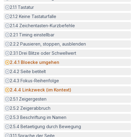
Erfüllt:
2.1.1
Tastatur
Erfüllt:
2.1.2
Keine Tastaturfalle
Erfüllt:
2.1.4
Zeichentasten-Kurzbefehle
Erfüllt:
2.2.1
Timing einstellbar
Erfüllt:
2.2.2
Pausieren, stoppen, ausblenden
Erfüllt:
2.3.1
Drei Blitze oder Schwellwert
Potenzielle Barriere:
2.4.1
Bloecke umgehen
Erfüllt:
2.4.2
Seite betitelt
Erfüllt:
2.4.3
Fokus-Reihenfolge
Potenzielle Barriere:
2.4.4
Linkzweck (im Kontext)
Erfüllt:
2.5.1
Zeigergesten
Erfüllt:
2.5.2
Zeigerabbruch
Erfüllt:
2.5.3
Beschriftung im Namen
Erfüllt:
2.5.4
Betaetigung durch Bewegung
Erfüllt:
3.1.1
Sprache der Seite