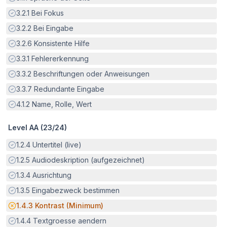
Erfüllt:
3.2.1
Bei Fokus
Erfüllt:
3.2.2
Bei Eingabe
Erfüllt:
3.2.6
Konsistente Hilfe
Erfüllt:
3.3.1
Fehlererkennung
Erfüllt:
3.3.2
Beschriftungen oder Anweisungen
Erfüllt:
3.3.7
Redundante Eingabe
Erfüllt:
4.1.2
Name, Rolle, Wert
Level AA (
23
/
24
)
Erfüllt:
1.2.4
Untertitel (live)
Erfüllt:
1.2.5
Audiodeskription (aufgezeichnet)
Erfüllt:
1.3.4
Ausrichtung
Erfüllt:
1.3.5
Eingabezweck bestimmen
Potenzielle Barriere:
1.4.3
Kontrast (Minimum)
Erfüllt:
1.4.4
Textgroesse aendern