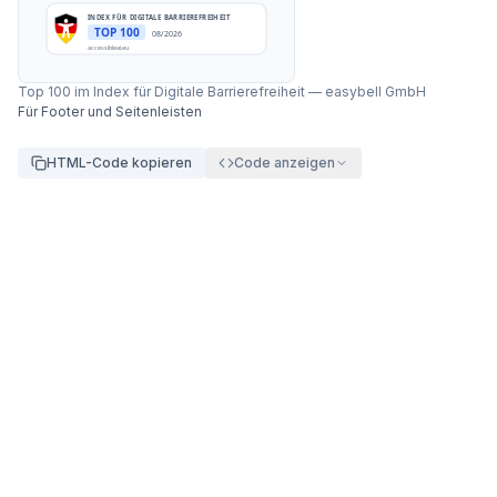
INDEX FÜR DIGITALE BARRIEREFREIHEIT
TOP 100
08/2026
accessibleai.eu
Top 100 im Index für Digitale Barrierefreiheit
—
easybell GmbH
Für Footer und Seitenleisten
HTML-Code kopieren
Code anzeigen