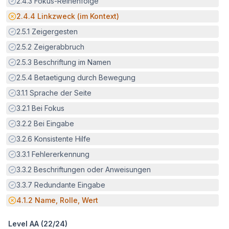
Erfüllt:
2.4.3
Fokus-Reihenfolge
Potenzielle Barriere:
2.4.4
Linkzweck (im Kontext)
Erfüllt:
2.5.1
Zeigergesten
Erfüllt:
2.5.2
Zeigerabbruch
Erfüllt:
2.5.3
Beschriftung im Namen
Erfüllt:
2.5.4
Betaetigung durch Bewegung
Erfüllt:
3.1.1
Sprache der Seite
Erfüllt:
3.2.1
Bei Fokus
Erfüllt:
3.2.2
Bei Eingabe
Erfüllt:
3.2.6
Konsistente Hilfe
Erfüllt:
3.3.1
Fehlererkennung
Erfüllt:
3.3.2
Beschriftungen oder Anweisungen
Erfüllt:
3.3.7
Redundante Eingabe
Potenzielle Barriere:
4.1.2
Name, Rolle, Wert
Level AA (
22
/
24
)