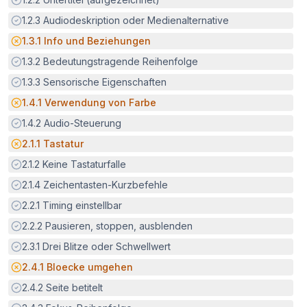
Erfüllt:
1.2.3
Audiodeskription oder Medienalternative
Potenzielle Barriere:
1.3.1
Info und Beziehungen
Erfüllt:
1.3.2
Bedeutungstragende Reihenfolge
Erfüllt:
1.3.3
Sensorische Eigenschaften
Potenzielle Barriere:
1.4.1
Verwendung von Farbe
Erfüllt:
1.4.2
Audio-Steuerung
Potenzielle Barriere:
2.1.1
Tastatur
Erfüllt:
2.1.2
Keine Tastaturfalle
Erfüllt:
2.1.4
Zeichentasten-Kurzbefehle
Erfüllt:
2.2.1
Timing einstellbar
Erfüllt:
2.2.2
Pausieren, stoppen, ausblenden
Erfüllt:
2.3.1
Drei Blitze oder Schwellwert
Potenzielle Barriere:
2.4.1
Bloecke umgehen
Erfüllt:
2.4.2
Seite betitelt