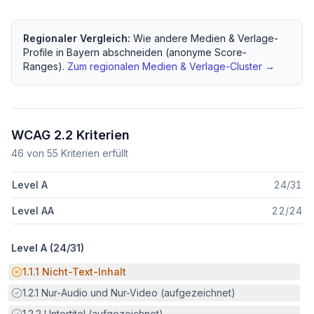
Regionaler Vergleich:
Wie andere
Medien & Verlage
-
Profile in
Bayern
abschneiden (anonyme Score-
Ranges).
Zum regionalen
Medien & Verlage
-Cluster →
WCAG 2.2 Kriterien
46
von
55
Kriterien erfüllt
Level A
24
/
31
Level AA
22
/
24
Level A (
24
/
31
)
Potenzielle Barriere:
1.1.1
Nicht-Text-Inhalt
Erfüllt:
1.2.1
Nur-Audio und Nur-Video (aufgezeichnet)
Erfüllt:
1.2.2
Untertitel (aufgezeichnet)