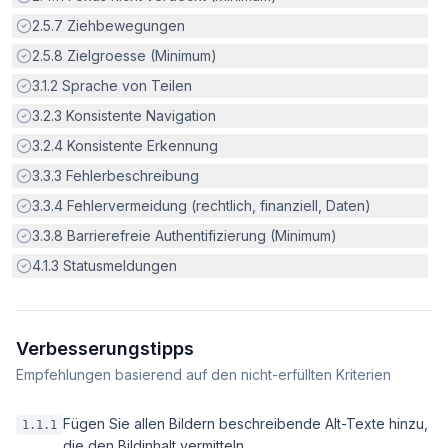
Erfüllt:
2.5.7
Ziehbewegungen
Erfüllt:
2.5.8
Zielgroesse (Minimum)
Erfüllt:
3.1.2
Sprache von Teilen
Erfüllt:
3.2.3
Konsistente Navigation
Erfüllt:
3.2.4
Konsistente Erkennung
Erfüllt:
3.3.3
Fehlerbeschreibung
Erfüllt:
3.3.4
Fehlervermeidung (rechtlich, finanziell, Daten)
Erfüllt:
3.3.8
Barrierefreie Authentifizierung (Minimum)
Erfüllt:
4.1.3
Statusmeldungen
Verbesserungstipps
Empfehlungen basierend auf den nicht-erfüllten Kriterien
Fügen Sie allen Bildern beschreibende Alt-Texte hinzu,
1.1.1
die den Bildinhalt vermitteln.