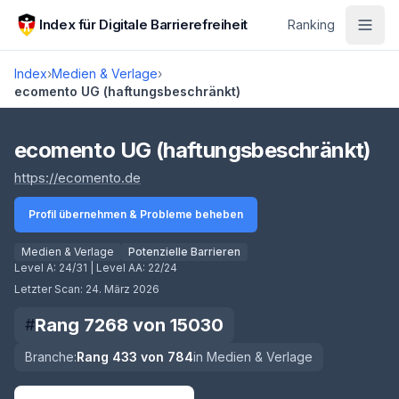
Zum Hauptinhalt springen
Index für Digitale Barrierefreiheit
Ranking
Index
›
Medien & Verlage
›
ecomento UG (haftungsbeschränkt)
Score lädt
ecomento UG (haftungsbeschränkt)
(öffnet in neuem Tab)
https://ecomento.de
Profil übernehmen & Probleme beheben
Medien & Verlage
Potenzielle Barrieren
Level A:
24/31
| Level AA:
22/24
Letzter Scan:
24. März 2026
Rang
7268
von
15030
#
Branche:
Rang
433
von
784
in
Medien & Verlage