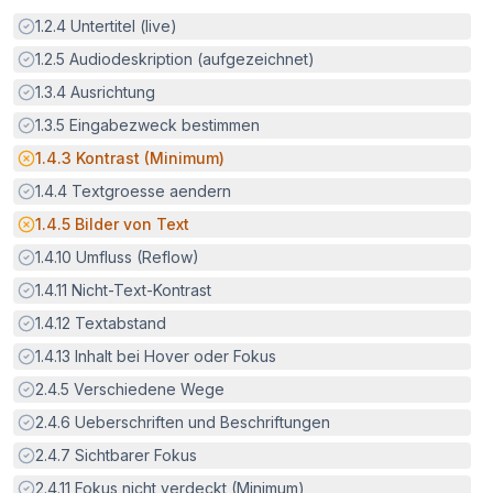
Erfüllt:
1.2.4
Untertitel (live)
Erfüllt:
1.2.5
Audiodeskription (aufgezeichnet)
Erfüllt:
1.3.4
Ausrichtung
Erfüllt:
1.3.5
Eingabezweck bestimmen
Potenzielle Barriere:
1.4.3
Kontrast (Minimum)
Erfüllt:
1.4.4
Textgroesse aendern
Potenzielle Barriere:
1.4.5
Bilder von Text
Erfüllt:
1.4.10
Umfluss (Reflow)
Erfüllt:
1.4.11
Nicht-Text-Kontrast
Erfüllt:
1.4.12
Textabstand
Erfüllt:
1.4.13
Inhalt bei Hover oder Fokus
Erfüllt:
2.4.5
Verschiedene Wege
Erfüllt:
2.4.6
Ueberschriften und Beschriftungen
Erfüllt:
2.4.7
Sichtbarer Fokus
Erfüllt:
2.4.11
Fokus nicht verdeckt (Minimum)