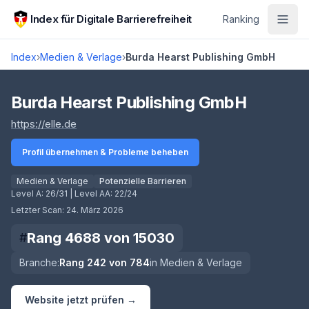
Zum Hauptinhalt springen
Index für Digitale Barrierefreiheit
Ranking
Index
›
Medien & Verlage
›
Burda Hearst Publishing GmbH
Score lädt
Burda Hearst Publishing GmbH
(öffnet in neuem Tab)
https://elle.de
Profil übernehmen & Probleme beheben
Medien & Verlage
Potenzielle Barrieren
Level A:
26/31
| Level AA:
22/24
Letzter Scan:
24. März 2026
Rang
4688
von
15030
#
Branche:
Rang
242
von
784
in
Medien & Verlage
Website jetzt prüfen →