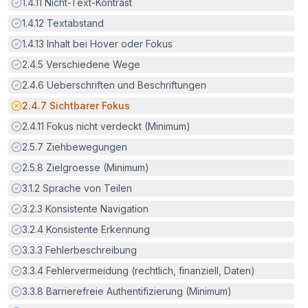
Erfüllt:
1.4.11
Nicht-Text-Kontrast
Erfüllt:
1.4.12
Textabstand
Erfüllt:
1.4.13
Inhalt bei Hover oder Fokus
Erfüllt:
2.4.5
Verschiedene Wege
Erfüllt:
2.4.6
Ueberschriften und Beschriftungen
Potenzielle Barriere:
2.4.7
Sichtbarer Fokus
Erfüllt:
2.4.11
Fokus nicht verdeckt (Minimum)
Erfüllt:
2.5.7
Ziehbewegungen
Erfüllt:
2.5.8
Zielgroesse (Minimum)
Erfüllt:
3.1.2
Sprache von Teilen
Erfüllt:
3.2.3
Konsistente Navigation
Erfüllt:
3.2.4
Konsistente Erkennung
Erfüllt:
3.3.3
Fehlerbeschreibung
Erfüllt:
3.3.4
Fehlervermeidung (rechtlich, finanziell, Daten)
Erfüllt:
3.3.8
Barrierefreie Authentifizierung (Minimum)