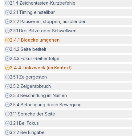
Erfüllt:
2.1.4
Zeichentasten-Kurzbefehle
Erfüllt:
2.2.1
Timing einstellbar
Erfüllt:
2.2.2
Pausieren, stoppen, ausblenden
Erfüllt:
2.3.1
Drei Blitze oder Schwellwert
Potenzielle Barriere:
2.4.1
Bloecke umgehen
Erfüllt:
2.4.2
Seite betitelt
Erfüllt:
2.4.3
Fokus-Reihenfolge
Potenzielle Barriere:
2.4.4
Linkzweck (im Kontext)
Erfüllt:
2.5.1
Zeigergesten
Erfüllt:
2.5.2
Zeigerabbruch
Erfüllt:
2.5.3
Beschriftung im Namen
Erfüllt:
2.5.4
Betaetigung durch Bewegung
Erfüllt:
3.1.1
Sprache der Seite
Erfüllt:
3.2.1
Bei Fokus
Erfüllt:
3.2.2
Bei Eingabe