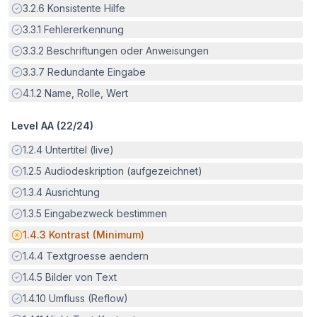
Erfüllt:
3.2.6
Konsistente Hilfe
Erfüllt:
3.3.1
Fehlererkennung
Erfüllt:
3.3.2
Beschriftungen oder Anweisungen
Erfüllt:
3.3.7
Redundante Eingabe
Erfüllt:
4.1.2
Name, Rolle, Wert
Level AA (
22
/
24
)
Erfüllt:
1.2.4
Untertitel (live)
Erfüllt:
1.2.5
Audiodeskription (aufgezeichnet)
Erfüllt:
1.3.4
Ausrichtung
Erfüllt:
1.3.5
Eingabezweck bestimmen
Potenzielle Barriere:
1.4.3
Kontrast (Minimum)
Erfüllt:
1.4.4
Textgroesse aendern
Erfüllt:
1.4.5
Bilder von Text
Erfüllt:
1.4.10
Umfluss (Reflow)