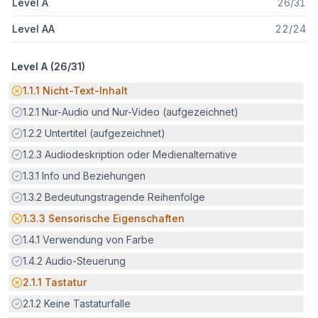
Level A
26
/
31
Level AA
22
/
24
Level A (
26
/
31
)
Potenzielle Barriere:
1.1.1
Nicht-Text-Inhalt
Erfüllt:
1.2.1
Nur-Audio und Nur-Video (aufgezeichnet)
Erfüllt:
1.2.2
Untertitel (aufgezeichnet)
Erfüllt:
1.2.3
Audiodeskription oder Medienalternative
Erfüllt:
1.3.1
Info und Beziehungen
Erfüllt:
1.3.2
Bedeutungstragende Reihenfolge
Potenzielle Barriere:
1.3.3
Sensorische Eigenschaften
Erfüllt:
1.4.1
Verwendung von Farbe
Erfüllt:
1.4.2
Audio-Steuerung
Potenzielle Barriere:
2.1.1
Tastatur
Erfüllt:
2.1.2
Keine Tastaturfalle