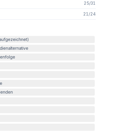
25
/
31
21
/
24
(aufgezeichnet)
ienalternative
enfolge
le
blenden