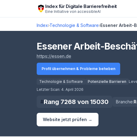
Zum Hauptinhalt springen
Index für Digitale Barrierefreiheit
Eine Initiative von
accessibleAI
Index
›
Technologie & Software
›
Essener Arbeit-
Essener Arbeit-Beschä
(öffnet in neuem Tab)
https://essen.de
Profil übernehmen & Probleme beheben
Technologie & Software
Potenzielle Barrieren
Leve
Score lädt
Letzter Scan:
4. April 2026
Rang
7268
von
15030
#
Branche:
R
Website jetzt prüfen →