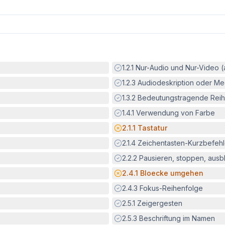
Erfüllt:
1.2.1
Nur-Audio und Nur-Video 
Erfüllt:
1.2.3
Audiodeskription oder Med
Erfüllt:
1.3.2
Bedeutungstragende Reih
Erfüllt:
1.4.1
Verwendung von Farbe
Potenzielle Barriere:
2.1.1
Tastatur
Erfüllt:
2.1.4
Zeichentasten-Kurzbefeh
Erfüllt:
2.2.2
Pausieren, stoppen, aus
Potenzielle Barriere:
2.4.1
Bloecke umgehen
Erfüllt:
2.4.3
Fokus-Reihenfolge
Erfüllt:
2.5.1
Zeigergesten
Erfüllt:
2.5.3
Beschriftung im Namen