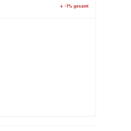
↓
-1
% gesamt