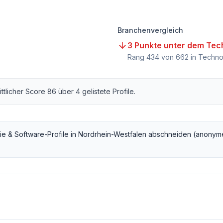
Branchenvergleich
3 Punkte unter dem Tec
Rang
434
von
662
in Techno
ittlicher Score
86
über
4
gelistete Profile.
ie & Software
-Profile in
Nordrhein-Westfalen
abschneiden (anonyme