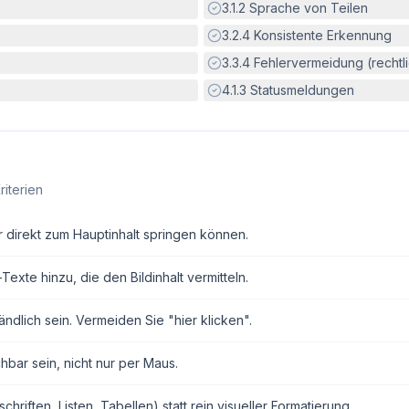
Erfüllt:
3.1.2
Sprache von Teilen
Erfüllt:
3.2.4
Konsistente Erkennung
Erfüllt:
3.3.4
Fehlervermeidung (rechtlic
Erfüllt:
4.1.3
Statusmeldungen
riterien
r direkt zum Hauptinhalt springen können.
exte hinzu, die den Bildinhalt vermitteln.
ndlich sein. Vermeiden Sie "hier klicken".
hbar sein, nicht nur per Maus.
ften, Listen, Tabellen) statt rein visueller Formatierung.