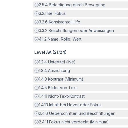
Erfüllt:
2.5.4
Betaetigung durch Bewegung
Erfüllt:
3.2.1
Bei Fokus
Erfüllt:
3.2.6
Konsistente Hilfe
Erfüllt:
3.3.2
Beschriftungen oder Anweisungen
Erfüllt:
4.1.2
Name, Rolle, Wert
Level AA (
21
/
24
)
Erfüllt:
1.2.4
Untertitel (live)
Erfüllt:
1.3.4
Ausrichtung
Erfüllt:
1.4.3
Kontrast (Minimum)
Erfüllt:
1.4.5
Bilder von Text
Erfüllt:
1.4.11
Nicht-Text-Kontrast
Erfüllt:
1.4.13
Inhalt bei Hover oder Fokus
Erfüllt:
2.4.6
Ueberschriften und Beschriftungen
Erfüllt:
2.4.11
Fokus nicht verdeckt (Minimum)