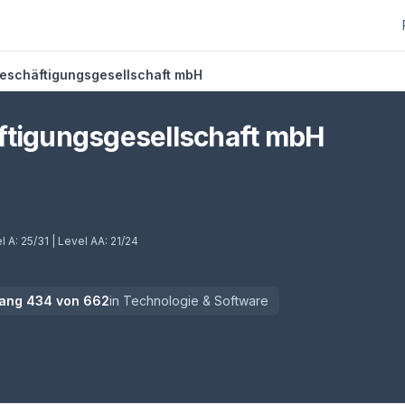
Beschäftigungsgesellschaft mbH
ftigungsgesellschaft mbH
l A:
25/31
| Level AA:
21/24
ang
434
von
662
in
Technologie & Software