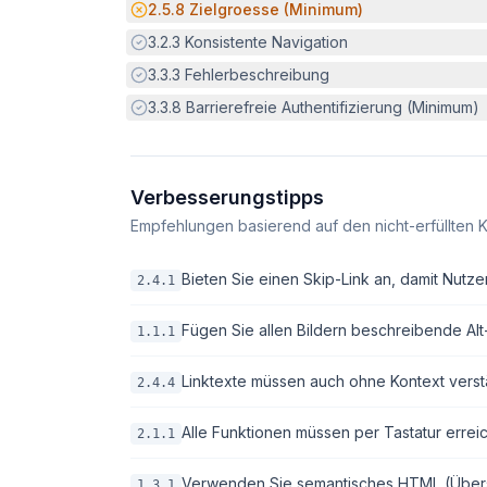
Potenzielle Barriere:
2.5.8
Zielgroesse (Minimum)
Erfüllt:
3.2.3
Konsistente Navigation
Erfüllt:
3.3.3
Fehlerbeschreibung
Erfüllt:
3.3.8
Barrierefreie Authentifizierung (Minimum)
Verbesserungstipps
Empfehlungen basierend auf den nicht-erfüllten K
Bieten Sie einen Skip-Link an, damit Nutze
2.4.1
Fügen Sie allen Bildern beschreibende Alt-T
1.1.1
Linktexte müssen auch ohne Kontext verstä
2.4.4
Alle Funktionen müssen per Tastatur erreic
2.1.1
Verwenden Sie semantisches HTML (Überschri
1.3.1