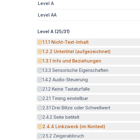
Level A
Level AA
Level A (
25
/
31
)
Potenzielle Barriere:
1.1.1
Nicht-Text-Inhalt
Potenzielle Barriere:
1.2.2
Untertitel (aufgezeichnet)
Potenzielle Barriere:
1.3.1
Info und Beziehungen
Erfüllt:
1.3.3
Sensorische Eigenschaften
Erfüllt:
1.4.2
Audio-Steuerung
Erfüllt:
2.1.2
Keine Tastaturfalle
Erfüllt:
2.2.1
Timing einstellbar
Erfüllt:
2.3.1
Drei Blitze oder Schwellwert
Erfüllt:
2.4.2
Seite betitelt
Potenzielle Barriere:
2.4.4
Linkzweck (im Kontext)
Erfüllt:
2.5.2
Zeigerabbruch