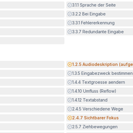
Erfüllt:
3.1.1
Sprache der Seite
Erfüllt:
3.2.2
Bei Eingabe
Erfüllt:
3.3.1
Fehlererkennung
Erfüllt:
3.3.7
Redundante Eingabe
Potenzielle Barriere:
1.2.5
Audiodeskription (aufge
Erfüllt:
1.3.5
Eingabezweck bestimmen
Erfüllt:
1.4.4
Textgroesse aendern
Erfüllt:
1.4.10
Umfluss (Reflow)
Erfüllt:
1.4.12
Textabstand
Erfüllt:
2.4.5
Verschiedene Wege
Potenzielle Barriere:
2.4.7
Sichtbarer Fokus
Erfüllt:
2.5.7
Ziehbewegungen