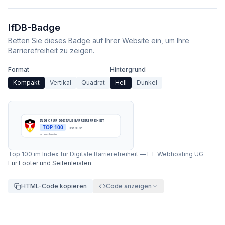
IfDB-Badge
Betten Sie dieses Badge auf Ihrer Website ein, um Ihre
Barrierefreiheit zu zeigen.
Format
Hintergrund
Kompakt
Vertikal
Quadrat
Hell
Dunkel
INDEX FÜR DIGITALE BARRIEREFREIHEIT
TOP 100
08/2026
accessibleai.eu
Top 100 im Index für Digitale Barrierefreiheit
—
ET-Webhosting UG
Für Footer und Seitenleisten
HTML-Code kopieren
Code anzeigen