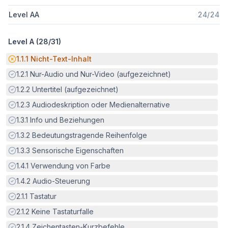
Level AA
24
/
24
Level A (
28
/
31
)
Potenzielle Barriere:
1.1.1
Nicht-Text-Inhalt
Erfüllt:
1.2.1
Nur-Audio und Nur-Video (aufgezeichnet)
Erfüllt:
1.2.2
Untertitel (aufgezeichnet)
Erfüllt:
1.2.3
Audiodeskription oder Medienalternative
Erfüllt:
1.3.1
Info und Beziehungen
Erfüllt:
1.3.2
Bedeutungstragende Reihenfolge
Erfüllt:
1.3.3
Sensorische Eigenschaften
Erfüllt:
1.4.1
Verwendung von Farbe
Erfüllt:
1.4.2
Audio-Steuerung
Erfüllt:
2.1.1
Tastatur
Erfüllt:
2.1.2
Keine Tastaturfalle
Erfüllt:
2.1.4
Zeichentasten-Kurzbefehle