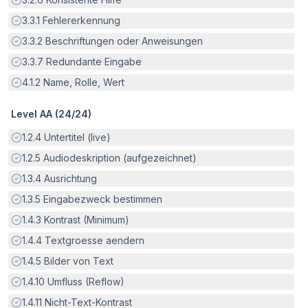
Erfüllt:
3.3.1
Fehlererkennung
Erfüllt:
3.3.2
Beschriftungen oder Anweisungen
Erfüllt:
3.3.7
Redundante Eingabe
Erfüllt:
4.1.2
Name, Rolle, Wert
Level AA (
24
/
24
)
Erfüllt:
1.2.4
Untertitel (live)
Erfüllt:
1.2.5
Audiodeskription (aufgezeichnet)
Erfüllt:
1.3.4
Ausrichtung
Erfüllt:
1.3.5
Eingabezweck bestimmen
Erfüllt:
1.4.3
Kontrast (Minimum)
Erfüllt:
1.4.4
Textgroesse aendern
Erfüllt:
1.4.5
Bilder von Text
Erfüllt:
1.4.10
Umfluss (Reflow)
Erfüllt:
1.4.11
Nicht-Text-Kontrast