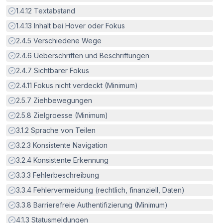
Erfüllt:
1.4.12
Textabstand
Erfüllt:
1.4.13
Inhalt bei Hover oder Fokus
Erfüllt:
2.4.5
Verschiedene Wege
Erfüllt:
2.4.6
Ueberschriften und Beschriftungen
Erfüllt:
2.4.7
Sichtbarer Fokus
Erfüllt:
2.4.11
Fokus nicht verdeckt (Minimum)
Erfüllt:
2.5.7
Ziehbewegungen
Erfüllt:
2.5.8
Zielgroesse (Minimum)
Erfüllt:
3.1.2
Sprache von Teilen
Erfüllt:
3.2.3
Konsistente Navigation
Erfüllt:
3.2.4
Konsistente Erkennung
Erfüllt:
3.3.3
Fehlerbeschreibung
Erfüllt:
3.3.4
Fehlervermeidung (rechtlich, finanziell, Daten)
Erfüllt:
3.3.8
Barrierefreie Authentifizierung (Minimum)
Erfüllt:
4.1.3
Statusmeldungen