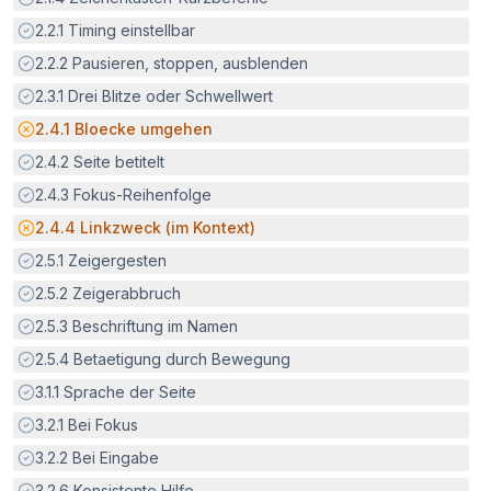
Erfüllt:
2.2.1
Timing einstellbar
Erfüllt:
2.2.2
Pausieren, stoppen, ausblenden
Erfüllt:
2.3.1
Drei Blitze oder Schwellwert
Potenzielle Barriere:
2.4.1
Bloecke umgehen
Erfüllt:
2.4.2
Seite betitelt
Erfüllt:
2.4.3
Fokus-Reihenfolge
Potenzielle Barriere:
2.4.4
Linkzweck (im Kontext)
Erfüllt:
2.5.1
Zeigergesten
Erfüllt:
2.5.2
Zeigerabbruch
Erfüllt:
2.5.3
Beschriftung im Namen
Erfüllt:
2.5.4
Betaetigung durch Bewegung
Erfüllt:
3.1.1
Sprache der Seite
Erfüllt:
3.2.1
Bei Fokus
Erfüllt:
3.2.2
Bei Eingabe
Erfüllt:
3.2.6
Konsistente Hilfe