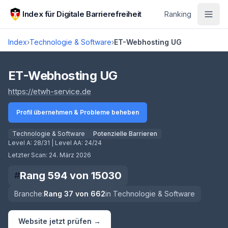
Zum Hauptinhalt springen
Index für Digitale Barrierefreiheit
Ranking
Index
›
Technologie & Software
›
ET-Webhosting UG
Score lädt
ET-Webhosting UG
(öffnet in neuem Tab)
https://etwh-service.de
Profil übernehmen & Probleme beheben
Technologie & Software
Potenzielle Barrieren
Level A:
28/31
| Level AA:
24/24
Letzter Scan:
24. März 2026
Rang
594
von
15030
#
Branche:
Rang
37
von
662
in
Technologie & Software
Website jetzt prüfen →