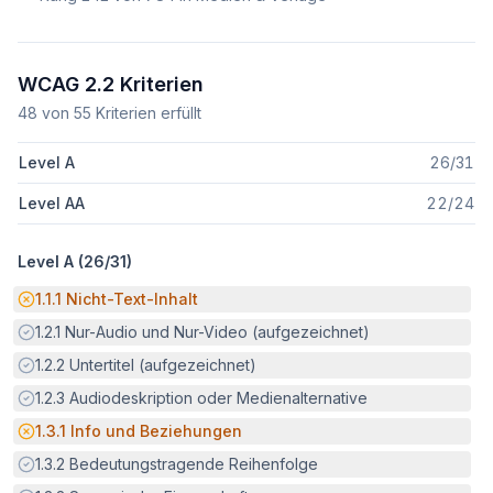
WCAG 2.2 Kriterien
48
von
55
Kriterien erfüllt
Level A
26
/
31
Level AA
22
/
24
Level A (
26
/
31
)
Potenzielle Barriere:
1.1.1
Nicht-Text-Inhalt
Erfüllt:
1.2.1
Nur-Audio und Nur-Video (aufgezeichnet)
Erfüllt:
1.2.2
Untertitel (aufgezeichnet)
Erfüllt:
1.2.3
Audiodeskription oder Medienalternative
Potenzielle Barriere:
1.3.1
Info und Beziehungen
Erfüllt:
1.3.2
Bedeutungstragende Reihenfolge