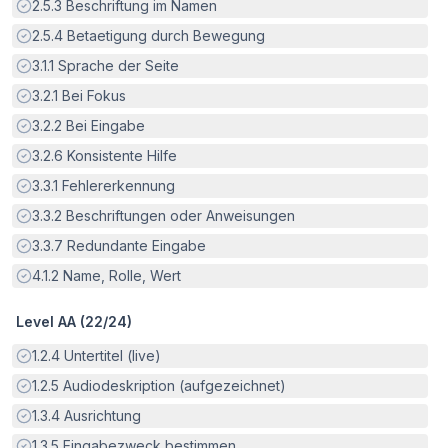
Erfüllt:
2.5.3
Beschriftung im Namen
Erfüllt:
2.5.4
Betaetigung durch Bewegung
Erfüllt:
3.1.1
Sprache der Seite
Erfüllt:
3.2.1
Bei Fokus
Erfüllt:
3.2.2
Bei Eingabe
Erfüllt:
3.2.6
Konsistente Hilfe
Erfüllt:
3.3.1
Fehlererkennung
Erfüllt:
3.3.2
Beschriftungen oder Anweisungen
Erfüllt:
3.3.7
Redundante Eingabe
Erfüllt:
4.1.2
Name, Rolle, Wert
Level AA (
22
/
24
)
Erfüllt:
1.2.4
Untertitel (live)
Erfüllt:
1.2.5
Audiodeskription (aufgezeichnet)
Erfüllt:
1.3.4
Ausrichtung
Erfüllt:
1.3.5
Eingabezweck bestimmen