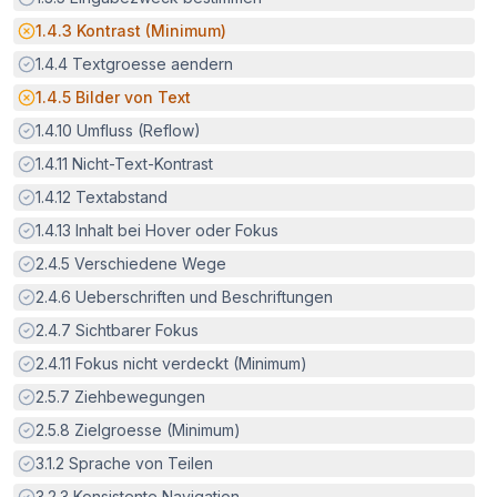
Potenzielle Barriere:
1.4.3
Kontrast (Minimum)
Erfüllt:
1.4.4
Textgroesse aendern
Potenzielle Barriere:
1.4.5
Bilder von Text
Erfüllt:
1.4.10
Umfluss (Reflow)
Erfüllt:
1.4.11
Nicht-Text-Kontrast
Erfüllt:
1.4.12
Textabstand
Erfüllt:
1.4.13
Inhalt bei Hover oder Fokus
Erfüllt:
2.4.5
Verschiedene Wege
Erfüllt:
2.4.6
Ueberschriften und Beschriftungen
Erfüllt:
2.4.7
Sichtbarer Fokus
Erfüllt:
2.4.11
Fokus nicht verdeckt (Minimum)
Erfüllt:
2.5.7
Ziehbewegungen
Erfüllt:
2.5.8
Zielgroesse (Minimum)
Erfüllt:
3.1.2
Sprache von Teilen
Erfüllt:
3.2.3
Konsistente Navigation