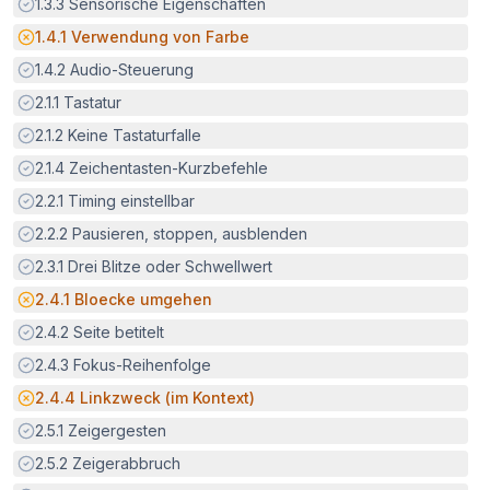
Erfüllt:
1.3.3
Sensorische Eigenschaften
Potenzielle Barriere:
1.4.1
Verwendung von Farbe
Erfüllt:
1.4.2
Audio-Steuerung
Erfüllt:
2.1.1
Tastatur
Erfüllt:
2.1.2
Keine Tastaturfalle
Erfüllt:
2.1.4
Zeichentasten-Kurzbefehle
Erfüllt:
2.2.1
Timing einstellbar
Erfüllt:
2.2.2
Pausieren, stoppen, ausblenden
Erfüllt:
2.3.1
Drei Blitze oder Schwellwert
Potenzielle Barriere:
2.4.1
Bloecke umgehen
Erfüllt:
2.4.2
Seite betitelt
Erfüllt:
2.4.3
Fokus-Reihenfolge
Potenzielle Barriere:
2.4.4
Linkzweck (im Kontext)
Erfüllt:
2.5.1
Zeigergesten
Erfüllt:
2.5.2
Zeigerabbruch