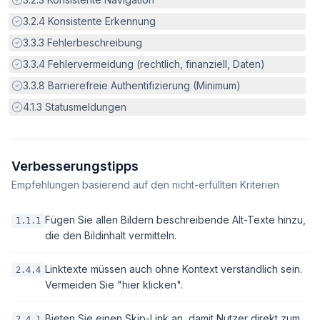
Erfüllt:
3.2.4
Konsistente Erkennung
Erfüllt:
3.3.3
Fehlerbeschreibung
Erfüllt:
3.3.4
Fehlervermeidung (rechtlich, finanziell, Daten)
Erfüllt:
3.3.8
Barrierefreie Authentifizierung (Minimum)
Erfüllt:
4.1.3
Statusmeldungen
Verbesserungstipps
Empfehlungen basierend auf den nicht-erfüllten Kriterien
Fügen Sie allen Bildern beschreibende Alt-Texte hinzu,
1.1.1
die den Bildinhalt vermitteln.
Linktexte müssen auch ohne Kontext verständlich sein.
2.4.4
Vermeiden Sie "hier klicken".
Bieten Sie einen Skip-Link an, damit Nutzer direkt zum
2.4.1