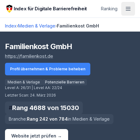
Zum Hauptinhalt springen
Index für Digitale Barrierefreiheit
Ranking
Index
›
Medien & Verlage
›
Familienkost GmbH
Score lädt
Familienkost GmbH
(öffnet in neuem Tab)
https://familienkost.de
Profil übernehmen & Probleme beheben
Medien & Verlage
Potenzielle Barrieren
Level A:
26/31
| Level AA:
22/24
Letzter Scan:
24. März 2026
Rang
4688
von
15030
#
Branche:
Rang
242
von
784
in
Medien & Verlage
Website jetzt prüfen →