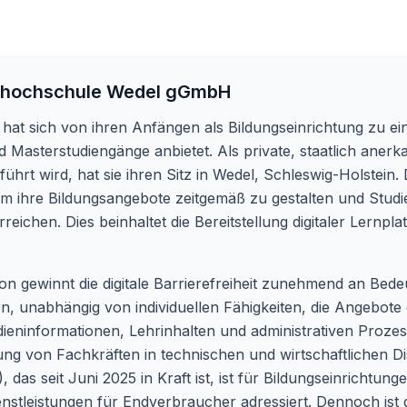
hochschule Wedel gGmbH
 hat sich von ihren Anfängen als Bildungseinrichtung zu 
 Masterstudiengänge anbietet. Als private, staatlich anerka
hrt wird, hat sie ihren Sitz in Wedel, Schleswig-Holstein. 
 um ihre Bildungsangebote zeitgemäß zu gestalten und Stud
eichen. Dies beinhaltet die Bereitstellung digitaler Lernp
ion gewinnt die digitale Barrierefreiheit zunehmend an Bedeu
ern, unabhängig von individuellen Fähigkeiten, die Angebo
dieninformationen, Lehrinhalten und administrativen Prozes
dung von Fachkräften in technischen und wirtschaftlichen Di
 das seit Juni 2025 in Kraft ist, ist für Bildungseinrichtung
nstleistungen für Endverbraucher adressiert. Dennoch ist 