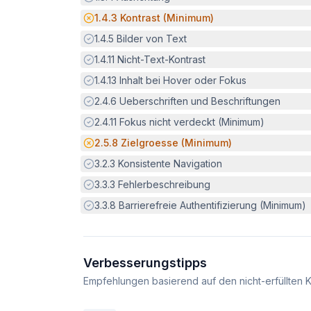
Potenzielle Barriere:
1.4.3
Kontrast (Minimum)
Erfüllt:
1.4.5
Bilder von Text
Erfüllt:
1.4.11
Nicht-Text-Kontrast
Erfüllt:
1.4.13
Inhalt bei Hover oder Fokus
Erfüllt:
2.4.6
Ueberschriften und Beschriftungen
Erfüllt:
2.4.11
Fokus nicht verdeckt (Minimum)
Potenzielle Barriere:
2.5.8
Zielgroesse (Minimum)
Erfüllt:
3.2.3
Konsistente Navigation
Erfüllt:
3.3.3
Fehlerbeschreibung
Erfüllt:
3.3.8
Barrierefreie Authentifizierung (Minimum)
Verbesserungstipps
Empfehlungen basierend auf den nicht-erfüllten K