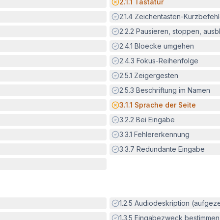
Potenzielle Barriere:
2.1.1
Tastatur
Erfüllt:
2.1.4
Zeichentasten-Kurzbefeh
Erfüllt:
2.2.2
Pausieren, stoppen, aus
Erfüllt:
2.4.1
Bloecke umgehen
Erfüllt:
2.4.3
Fokus-Reihenfolge
Erfüllt:
2.5.1
Zeigergesten
Erfüllt:
2.5.3
Beschriftung im Namen
Potenzielle Barriere:
3.1.1
Sprache der Seite
Erfüllt:
3.2.2
Bei Eingabe
Erfüllt:
3.3.1
Fehlererkennung
Erfüllt:
3.3.7
Redundante Eingabe
Erfüllt:
1.2.5
Audiodeskription (aufgez
Erfüllt:
1.3.5
Eingabezweck bestimmen