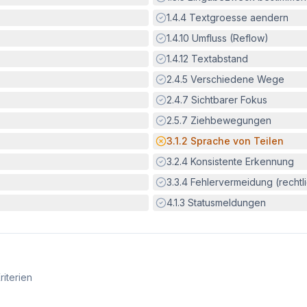
Erfüllt:
1.4.4
Textgroesse aendern
Erfüllt:
1.4.10
Umfluss (Reflow)
Erfüllt:
1.4.12
Textabstand
Erfüllt:
2.4.5
Verschiedene Wege
Erfüllt:
2.4.7
Sichtbarer Fokus
Erfüllt:
2.5.7
Ziehbewegungen
Potenzielle Barriere:
3.1.2
Sprache von Teilen
Erfüllt:
3.2.4
Konsistente Erkennung
Erfüllt:
3.3.4
Fehlervermeidung (rechtlic
Erfüllt:
4.1.3
Statusmeldungen
riterien