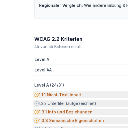
Regionaler Vergleich:
Wie andere
Bildung & 
→
WCAG 2.2 Kriterien
45
von
55
Kriterien erfüllt
Level A
Level AA
Level A (
24
/
31
)
Potenzielle Barriere:
1.1.1
Nicht-Text-Inhalt
Erfüllt:
1.2.2
Untertitel (aufgezeichnet)
Potenzielle Barriere:
1.3.1
Info und Beziehungen
Potenzielle Barriere:
1.3.3
Sensorische Eigenschaften