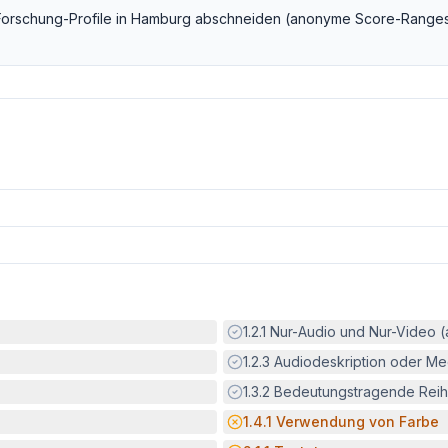
Forschung
-Profile in
Hamburg
abschneiden (anonyme Score-Ranges
Erfüllt:
1.2.1
Nur-Audio und Nur-Video 
Erfüllt:
1.2.3
Audiodeskription oder Med
Erfüllt:
1.3.2
Bedeutungstragende Reih
Potenzielle Barriere:
1.4.1
Verwendung von Farbe