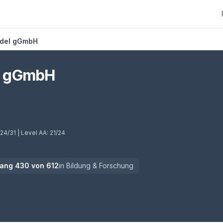
del gGmbH
l gGmbH
24/31
| Level AA:
21/24
ang
430
von
612
in
Bildung & Forschung