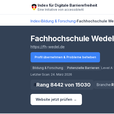
Zum Hauptinhalt springen
Index für Digitale Barrierefreiheit
Eine Initiative von
accessibleAI
Index
›
Bildung & Forschung
›
Fachhochschule We
Fachhochschule Wede
(öffnet in neuem Tab)
https://fh-wedel.de
Profil übernehmen & Probleme beheben
Bildung & Forschung
Potenzielle Barrieren
Level A:
Score lädt
Letzter Scan:
24. März 2026
Rang
8442
von
15030
#
Branche:
R
Website jetzt prüfen →