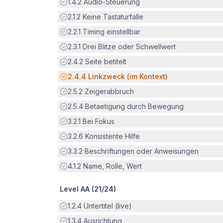
Erfüllt:
1.4.2
Audio-Steuerung
Erfüllt:
2.1.2
Keine Tastaturfalle
Erfüllt:
2.2.1
Timing einstellbar
Erfüllt:
2.3.1
Drei Blitze oder Schwellwert
Erfüllt:
2.4.2
Seite betitelt
Potenzielle Barriere:
2.4.4
Linkzweck (im Kontext)
Erfüllt:
2.5.2
Zeigerabbruch
Erfüllt:
2.5.4
Betaetigung durch Bewegung
Erfüllt:
3.2.1
Bei Fokus
Erfüllt:
3.2.6
Konsistente Hilfe
Erfüllt:
3.3.2
Beschriftungen oder Anweisungen
Erfüllt:
4.1.2
Name, Rolle, Wert
Level AA (
21
/
24
)
Erfüllt:
1.2.4
Untertitel (live)
Erfüllt:
1.3.4
Ausrichtung