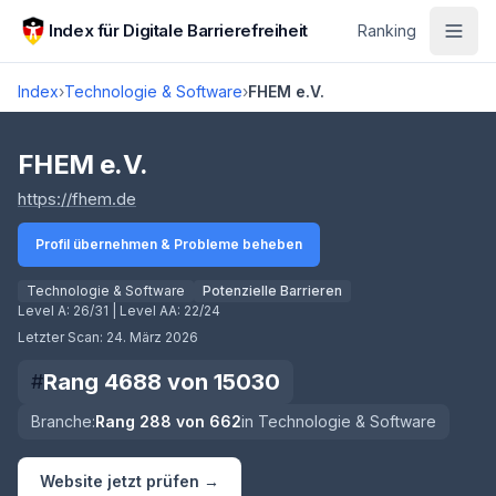
Zum Hauptinhalt springen
Index für Digitale Barrierefreiheit
Ranking
Index
›
Technologie & Software
›
FHEM e.V.
Score lädt
FHEM e.V.
(öffnet in neuem Tab)
https://fhem.de
Profil übernehmen & Probleme beheben
Technologie & Software
Potenzielle Barrieren
Level A:
26/31
| Level AA:
22/24
Letzter Scan:
24. März 2026
Rang
4688
von
15030
#
Branche:
Rang
288
von
662
in
Technologie & Software
Website jetzt prüfen →