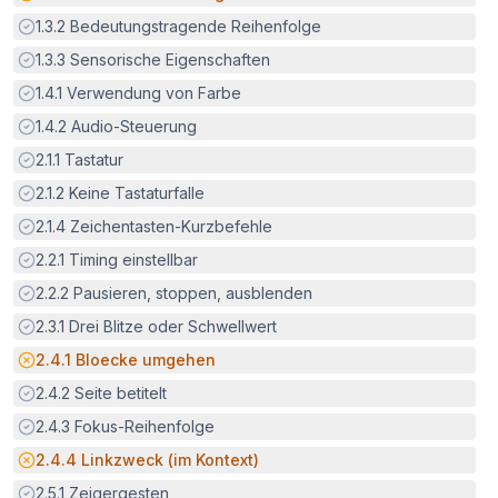
Erfüllt:
1.3.2
Bedeutungstragende Reihenfolge
Erfüllt:
1.3.3
Sensorische Eigenschaften
Erfüllt:
1.4.1
Verwendung von Farbe
Erfüllt:
1.4.2
Audio-Steuerung
Erfüllt:
2.1.1
Tastatur
Erfüllt:
2.1.2
Keine Tastaturfalle
Erfüllt:
2.1.4
Zeichentasten-Kurzbefehle
Erfüllt:
2.2.1
Timing einstellbar
Erfüllt:
2.2.2
Pausieren, stoppen, ausblenden
Erfüllt:
2.3.1
Drei Blitze oder Schwellwert
Potenzielle Barriere:
2.4.1
Bloecke umgehen
Erfüllt:
2.4.2
Seite betitelt
Erfüllt:
2.4.3
Fokus-Reihenfolge
Potenzielle Barriere:
2.4.4
Linkzweck (im Kontext)
Erfüllt:
2.5.1
Zeigergesten