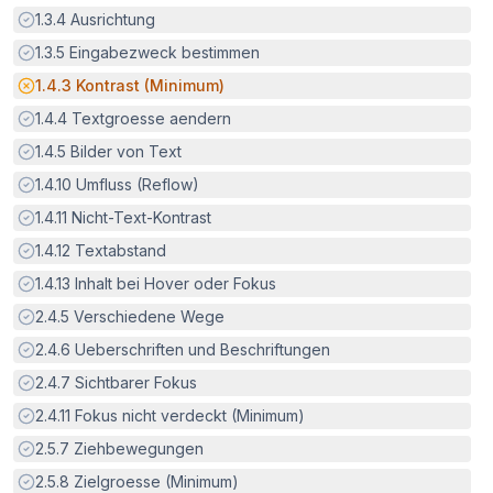
Erfüllt:
1.3.4
Ausrichtung
Erfüllt:
1.3.5
Eingabezweck bestimmen
Potenzielle Barriere:
1.4.3
Kontrast (Minimum)
Erfüllt:
1.4.4
Textgroesse aendern
Erfüllt:
1.4.5
Bilder von Text
Erfüllt:
1.4.10
Umfluss (Reflow)
Erfüllt:
1.4.11
Nicht-Text-Kontrast
Erfüllt:
1.4.12
Textabstand
Erfüllt:
1.4.13
Inhalt bei Hover oder Fokus
Erfüllt:
2.4.5
Verschiedene Wege
Erfüllt:
2.4.6
Ueberschriften und Beschriftungen
Erfüllt:
2.4.7
Sichtbarer Fokus
Erfüllt:
2.4.11
Fokus nicht verdeckt (Minimum)
Erfüllt:
2.5.7
Ziehbewegungen
Erfüllt:
2.5.8
Zielgroesse (Minimum)