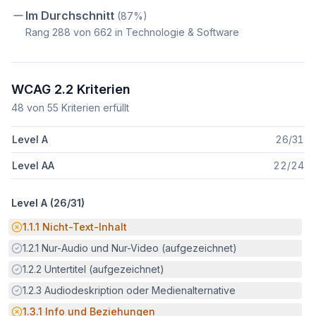
Im Durchschnitt
(
87
%)
Rang
288
von
662
in Technologie & Software
WCAG 2.2 Kriterien
48
von
55
Kriterien erfüllt
Level A
26
/
31
Level AA
22
/
24
Level A (
26
/
31
)
Potenzielle Barriere:
1.1.1
Nicht-Text-Inhalt
Erfüllt:
1.2.1
Nur-Audio und Nur-Video (aufgezeichnet)
Erfüllt:
1.2.2
Untertitel (aufgezeichnet)
Erfüllt:
1.2.3
Audiodeskription oder Medienalternative
Potenzielle Barriere:
1.3.1
Info und Beziehungen