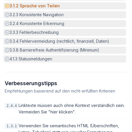
Potenzielle Barriere:
3.1.2
Sprache von Teilen
Erfüllt:
3.2.3
Konsistente Navigation
Erfüllt:
3.2.4
Konsistente Erkennung
Erfüllt:
3.3.3
Fehlerbeschreibung
Erfüllt:
3.3.4
Fehlervermeidung (rechtlich, finanziell, Daten)
Erfüllt:
3.3.8
Barrierefreie Authentifizierung (Minimum)
Erfüllt:
4.1.3
Statusmeldungen
Verbesserungstipps
Empfehlungen basierend auf den nicht-erfüllten Kriterien
Linktexte müssen auch ohne Kontext verständlich sein.
2.4.4
Vermeiden Sie "hier klicken".
Verwenden Sie semantisches HTML (Überschriften,
1.3.1