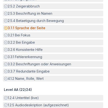
Erfüllt:
2.5.2
Zeigerabbruch
Erfüllt:
2.5.3
Beschriftung im Namen
Erfüllt:
2.5.4
Betaetigung durch Bewegung
Potenzielle Barriere:
3.1.1
Sprache der Seite
Erfüllt:
3.2.1
Bei Fokus
Erfüllt:
3.2.2
Bei Eingabe
Erfüllt:
3.2.6
Konsistente Hilfe
Erfüllt:
3.3.1
Fehlererkennung
Erfüllt:
3.3.2
Beschriftungen oder Anweisungen
Erfüllt:
3.3.7
Redundante Eingabe
Erfüllt:
4.1.2
Name, Rolle, Wert
Level AA (
22
/
24
)
Erfüllt:
1.2.4
Untertitel (live)
Erfüllt:
1.2.5
Audiodeskription (aufgezeichnet)