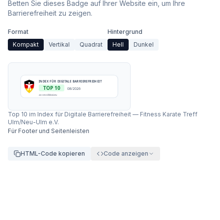
Betten Sie dieses Badge auf Ihrer Website ein, um Ihre
Barrierefreiheit zu zeigen.
Format
Hintergrund
Kompakt
Vertikal
Quadrat
Hell
Dunkel
INDEX FÜR DIGITALE BARRIEREFREIHEIT
TOP 10
08/2026
accessibleai.eu
Top 10 im Index für Digitale Barrierefreiheit
—
Fitness Karate Treff
Ulm/Neu-Ulm e.V.
Für Footer und Seitenleisten
HTML-Code kopieren
Code anzeigen