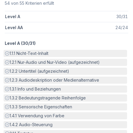
54
von
55
Kriterien erfüllt
Level A
30
/
31
Level AA
24
/
24
Level A (
30
/
31
)
Erfüllt:
1.1.1
Nicht-Text-Inhalt
Erfüllt:
1.2.1
Nur-Audio und Nur-Video (aufgezeichnet)
Erfüllt:
1.2.2
Untertitel (aufgezeichnet)
Erfüllt:
1.2.3
Audiodeskription oder Medienalternative
Erfüllt:
1.3.1
Info und Beziehungen
Erfüllt:
1.3.2
Bedeutungstragende Reihenfolge
Erfüllt:
1.3.3
Sensorische Eigenschaften
Erfüllt:
1.4.1
Verwendung von Farbe
Erfüllt:
1.4.2
Audio-Steuerung