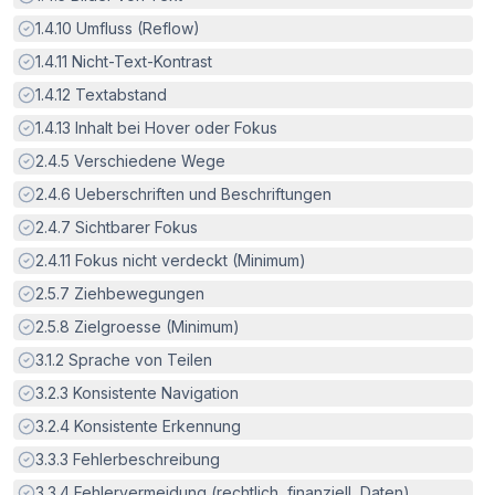
Erfüllt:
1.4.10
Umfluss (Reflow)
Erfüllt:
1.4.11
Nicht-Text-Kontrast
Erfüllt:
1.4.12
Textabstand
Erfüllt:
1.4.13
Inhalt bei Hover oder Fokus
Erfüllt:
2.4.5
Verschiedene Wege
Erfüllt:
2.4.6
Ueberschriften und Beschriftungen
Erfüllt:
2.4.7
Sichtbarer Fokus
Erfüllt:
2.4.11
Fokus nicht verdeckt (Minimum)
Erfüllt:
2.5.7
Ziehbewegungen
Erfüllt:
2.5.8
Zielgroesse (Minimum)
Erfüllt:
3.1.2
Sprache von Teilen
Erfüllt:
3.2.3
Konsistente Navigation
Erfüllt:
3.2.4
Konsistente Erkennung
Erfüllt:
3.3.3
Fehlerbeschreibung
Erfüllt:
3.3.4
Fehlervermeidung (rechtlich, finanziell, Daten)