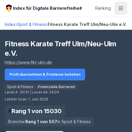
Zum Hauptinhalt springen
Index für Digitale Barrierefreiheit
Ranking
Index
›
Sport & Fitness
›
Fitness Karate Treff Ulm/Neu-Ulm e.V.
Score lädt
Fitness Karate Treff Ulm/Neu-Ulm
e.V.
(öffnet in neuem Tab)
https://www.fkt-ulm.de
Profil übernehmen & Probleme beheben
Sport & Fitness
Potenzielle Barrieren
Level A:
30/31
| Level AA:
24/24
Letzter Scan:
1. Juni 2026
Rang
1
von
15030
#
Branche:
Rang
1
von
507
in
Sport & Fitness