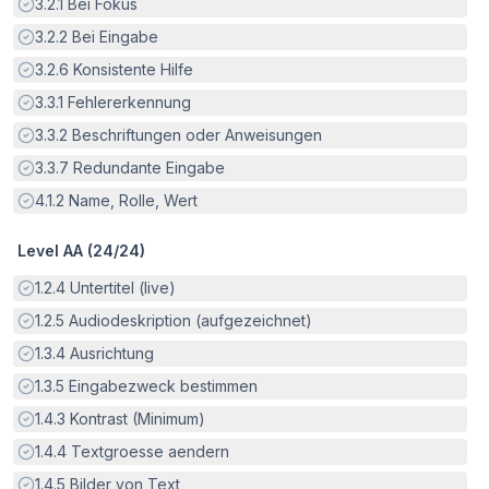
Erfüllt:
3.2.1
Bei Fokus
Erfüllt:
3.2.2
Bei Eingabe
Erfüllt:
3.2.6
Konsistente Hilfe
Erfüllt:
3.3.1
Fehlererkennung
Erfüllt:
3.3.2
Beschriftungen oder Anweisungen
Erfüllt:
3.3.7
Redundante Eingabe
Erfüllt:
4.1.2
Name, Rolle, Wert
Level AA (
24
/
24
)
Erfüllt:
1.2.4
Untertitel (live)
Erfüllt:
1.2.5
Audiodeskription (aufgezeichnet)
Erfüllt:
1.3.4
Ausrichtung
Erfüllt:
1.3.5
Eingabezweck bestimmen
Erfüllt:
1.4.3
Kontrast (Minimum)
Erfüllt:
1.4.4
Textgroesse aendern
Erfüllt:
1.4.5
Bilder von Text