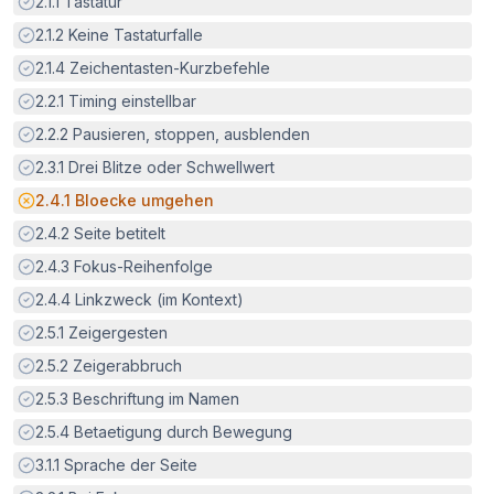
Erfüllt:
2.1.1
Tastatur
Erfüllt:
2.1.2
Keine Tastaturfalle
Erfüllt:
2.1.4
Zeichentasten-Kurzbefehle
Erfüllt:
2.2.1
Timing einstellbar
Erfüllt:
2.2.2
Pausieren, stoppen, ausblenden
Erfüllt:
2.3.1
Drei Blitze oder Schwellwert
Potenzielle Barriere:
2.4.1
Bloecke umgehen
Erfüllt:
2.4.2
Seite betitelt
Erfüllt:
2.4.3
Fokus-Reihenfolge
Erfüllt:
2.4.4
Linkzweck (im Kontext)
Erfüllt:
2.5.1
Zeigergesten
Erfüllt:
2.5.2
Zeigerabbruch
Erfüllt:
2.5.3
Beschriftung im Namen
Erfüllt:
2.5.4
Betaetigung durch Bewegung
Erfüllt:
3.1.1
Sprache der Seite