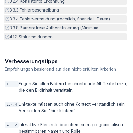
Erfüllt:
3.2.4
Konsistente Erkennung
Erfüllt:
3.3.3
Fehlerbeschreibung
Erfüllt:
3.3.4
Fehlervermeidung (rechtlich, finanziell, Daten)
Erfüllt:
3.3.8
Barrierefreie Authentifizierung (Minimum)
Erfüllt:
4.1.3
Statusmeldungen
Verbesserungstipps
Empfehlungen basierend auf den nicht-erfüllten Kriterien
Fügen Sie allen Bildern beschreibende Alt-Texte hinzu,
1.1.1
die den Bildinhalt vermitteln.
Linktexte müssen auch ohne Kontext verständlich sein.
2.4.4
Vermeiden Sie "hier klicken".
Interaktive Elemente brauchen einen programmatisch
4.1.2
bestimmbaren Namen und Rolle.