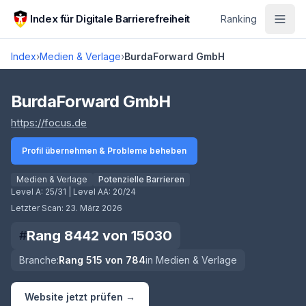
Zum Hauptinhalt springen
Index für Digitale Barrierefreiheit
Ranking
Index
›
Medien & Verlage
›
BurdaForward GmbH
Score lädt
BurdaForward GmbH
(öffnet in neuem Tab)
https://focus.de
Profil übernehmen & Probleme beheben
Medien & Verlage
Potenzielle Barrieren
Level A:
25/31
| Level AA:
20/24
Letzter Scan:
23. März 2026
Rang
8442
von
15030
#
Branche:
Rang
515
von
784
in
Medien & Verlage
Website jetzt prüfen →