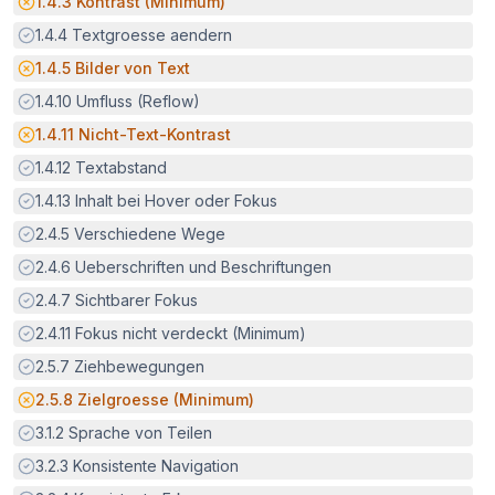
Potenzielle Barriere:
1.4.3
Kontrast (Minimum)
Erfüllt:
1.4.4
Textgroesse aendern
Potenzielle Barriere:
1.4.5
Bilder von Text
Erfüllt:
1.4.10
Umfluss (Reflow)
Potenzielle Barriere:
1.4.11
Nicht-Text-Kontrast
Erfüllt:
1.4.12
Textabstand
Erfüllt:
1.4.13
Inhalt bei Hover oder Fokus
Erfüllt:
2.4.5
Verschiedene Wege
Erfüllt:
2.4.6
Ueberschriften und Beschriftungen
Erfüllt:
2.4.7
Sichtbarer Fokus
Erfüllt:
2.4.11
Fokus nicht verdeckt (Minimum)
Erfüllt:
2.5.7
Ziehbewegungen
Potenzielle Barriere:
2.5.8
Zielgroesse (Minimum)
Erfüllt:
3.1.2
Sprache von Teilen
Erfüllt:
3.2.3
Konsistente Navigation