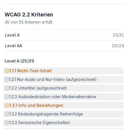
WCAG 2.2 Kriterien
45
von
55
Kriterien erfüllt
Level A
25
/
31
Level AA
20
/
24
Level A (
25
/
31
)
Potenzielle Barriere:
1.1.1
Nicht-Text-Inhalt
Erfüllt:
1.2.1
Nur-Audio und Nur-Video (aufgezeichnet)
Erfüllt:
1.2.2
Untertitel (aufgezeichnet)
Erfüllt:
1.2.3
Audiodeskription oder Medienalternative
Potenzielle Barriere:
1.3.1
Info und Beziehungen
Erfüllt:
1.3.2
Bedeutungstragende Reihenfolge
Erfüllt:
1.3.3
Sensorische Eigenschaften