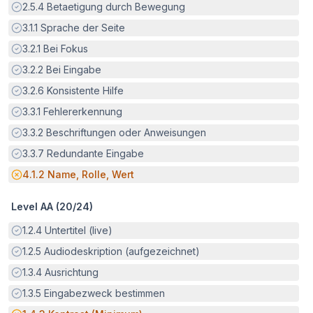
Erfüllt:
2.5.4
Betaetigung durch Bewegung
Erfüllt:
3.1.1
Sprache der Seite
Erfüllt:
3.2.1
Bei Fokus
Erfüllt:
3.2.2
Bei Eingabe
Erfüllt:
3.2.6
Konsistente Hilfe
Erfüllt:
3.3.1
Fehlererkennung
Erfüllt:
3.3.2
Beschriftungen oder Anweisungen
Erfüllt:
3.3.7
Redundante Eingabe
Potenzielle Barriere:
4.1.2
Name, Rolle, Wert
Level AA (
20
/
24
)
Erfüllt:
1.2.4
Untertitel (live)
Erfüllt:
1.2.5
Audiodeskription (aufgezeichnet)
Erfüllt:
1.3.4
Ausrichtung
Erfüllt:
1.3.5
Eingabezweck bestimmen