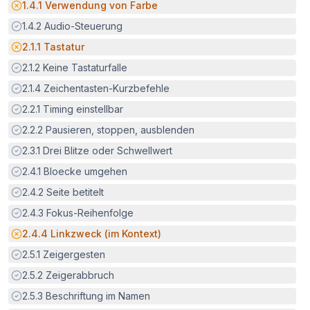
Potenzielle Barriere:
1.4.1
Verwendung von Farbe
Erfüllt:
1.4.2
Audio-Steuerung
Potenzielle Barriere:
2.1.1
Tastatur
Erfüllt:
2.1.2
Keine Tastaturfalle
Erfüllt:
2.1.4
Zeichentasten-Kurzbefehle
Erfüllt:
2.2.1
Timing einstellbar
Erfüllt:
2.2.2
Pausieren, stoppen, ausblenden
Erfüllt:
2.3.1
Drei Blitze oder Schwellwert
Erfüllt:
2.4.1
Bloecke umgehen
Erfüllt:
2.4.2
Seite betitelt
Erfüllt:
2.4.3
Fokus-Reihenfolge
Potenzielle Barriere:
2.4.4
Linkzweck (im Kontext)
Erfüllt:
2.5.1
Zeigergesten
Erfüllt:
2.5.2
Zeigerabbruch
Erfüllt:
2.5.3
Beschriftung im Namen