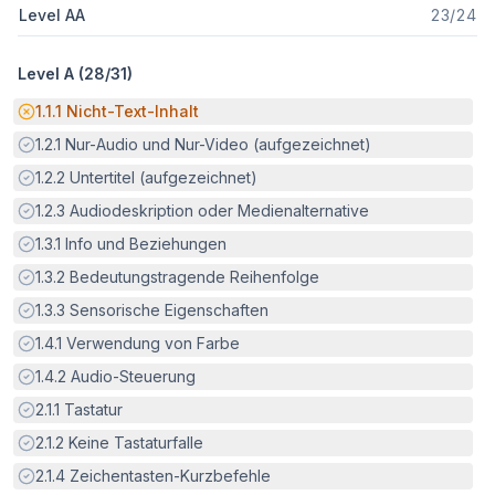
Level AA
23
/
24
Level A (
28
/
31
)
Potenzielle Barriere:
1.1.1
Nicht-Text-Inhalt
Erfüllt:
1.2.1
Nur-Audio und Nur-Video (aufgezeichnet)
Erfüllt:
1.2.2
Untertitel (aufgezeichnet)
Erfüllt:
1.2.3
Audiodeskription oder Medienalternative
Erfüllt:
1.3.1
Info und Beziehungen
Erfüllt:
1.3.2
Bedeutungstragende Reihenfolge
Erfüllt:
1.3.3
Sensorische Eigenschaften
Erfüllt:
1.4.1
Verwendung von Farbe
Erfüllt:
1.4.2
Audio-Steuerung
Erfüllt:
2.1.1
Tastatur
Erfüllt:
2.1.2
Keine Tastaturfalle
Erfüllt:
2.1.4
Zeichentasten-Kurzbefehle