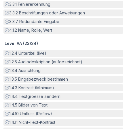
Erfüllt:
3.3.1
Fehlererkennung
Erfüllt:
3.3.2
Beschriftungen oder Anweisungen
Erfüllt:
3.3.7
Redundante Eingabe
Erfüllt:
4.1.2
Name, Rolle, Wert
Level AA (
23
/
24
)
Erfüllt:
1.2.4
Untertitel (live)
Erfüllt:
1.2.5
Audiodeskription (aufgezeichnet)
Erfüllt:
1.3.4
Ausrichtung
Erfüllt:
1.3.5
Eingabezweck bestimmen
Erfüllt:
1.4.3
Kontrast (Minimum)
Erfüllt:
1.4.4
Textgroesse aendern
Erfüllt:
1.4.5
Bilder von Text
Erfüllt:
1.4.10
Umfluss (Reflow)
Erfüllt:
1.4.11
Nicht-Text-Kontrast