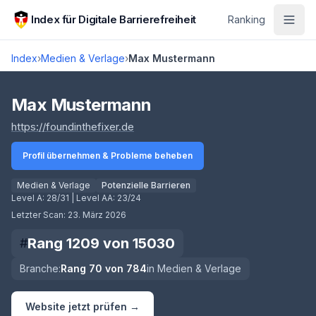
Zum Hauptinhalt springen
Index für Digitale Barrierefreiheit
Ranking
Index
›
Medien & Verlage
›
Max Mustermann
Score lädt
Max Mustermann
(öffnet in neuem Tab)
https://foundinthefixer.de
Profil übernehmen & Probleme beheben
Medien & Verlage
Potenzielle Barrieren
Level A:
28/31
| Level AA:
23/24
Letzter Scan:
23. März 2026
Rang
1209
von
15030
#
Branche:
Rang
70
von
784
in
Medien & Verlage
Website jetzt prüfen →