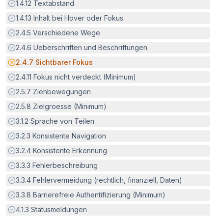
Erfüllt:
1.4.12
Textabstand
Erfüllt:
1.4.13
Inhalt bei Hover oder Fokus
Erfüllt:
2.4.5
Verschiedene Wege
Erfüllt:
2.4.6
Ueberschriften und Beschriftungen
Potenzielle Barriere:
2.4.7
Sichtbarer Fokus
Erfüllt:
2.4.11
Fokus nicht verdeckt (Minimum)
Erfüllt:
2.5.7
Ziehbewegungen
Erfüllt:
2.5.8
Zielgroesse (Minimum)
Erfüllt:
3.1.2
Sprache von Teilen
Erfüllt:
3.2.3
Konsistente Navigation
Erfüllt:
3.2.4
Konsistente Erkennung
Erfüllt:
3.3.3
Fehlerbeschreibung
Erfüllt:
3.3.4
Fehlervermeidung (rechtlich, finanziell, Daten)
Erfüllt:
3.3.8
Barrierefreie Authentifizierung (Minimum)
Erfüllt:
4.1.3
Statusmeldungen