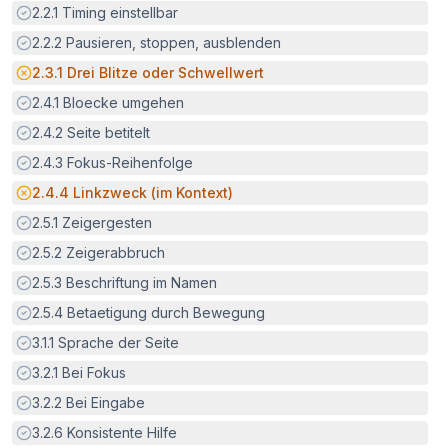
Erfüllt:
2.2.1
Timing einstellbar
Erfüllt:
2.2.2
Pausieren, stoppen, ausblenden
Potenzielle Barriere:
2.3.1
Drei Blitze oder Schwellwert
Erfüllt:
2.4.1
Bloecke umgehen
Erfüllt:
2.4.2
Seite betitelt
Erfüllt:
2.4.3
Fokus-Reihenfolge
Potenzielle Barriere:
2.4.4
Linkzweck (im Kontext)
Erfüllt:
2.5.1
Zeigergesten
Erfüllt:
2.5.2
Zeigerabbruch
Erfüllt:
2.5.3
Beschriftung im Namen
Erfüllt:
2.5.4
Betaetigung durch Bewegung
Erfüllt:
3.1.1
Sprache der Seite
Erfüllt:
3.2.1
Bei Fokus
Erfüllt:
3.2.2
Bei Eingabe
Erfüllt:
3.2.6
Konsistente Hilfe