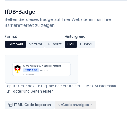
IfDB-Badge
Betten Sie dieses Badge auf Ihrer Website ein, um Ihre
Barrierefreiheit zu zeigen.
Format
Hintergrund
Kompakt
Vertikal
Quadrat
Hell
Dunkel
INDEX FÜR DIGITALE BARRIEREFREIHEIT
TOP 100
08/2026
accessibleai.eu
Top 100 im Index für Digitale Barrierefreiheit
—
Max Mustermann
Für Footer und Seitenleisten
HTML-Code kopieren
Code anzeigen