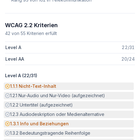
WCAG 2.2 Kriterien
42
von
55
Kriterien erfüllt
Level A
22
/
31
Level AA
20
/
24
Level A (
22
/
31
)
Potenzielle Barriere:
1.1.1
Nicht-Text-Inhalt
Erfüllt:
1.2.1
Nur-Audio und Nur-Video (aufgezeichnet)
Erfüllt:
1.2.2
Untertitel (aufgezeichnet)
Erfüllt:
1.2.3
Audiodeskription oder Medienalternative
Potenzielle Barriere:
1.3.1
Info und Beziehungen
Erfüllt:
1.3.2
Bedeutungstragende Reihenfolge