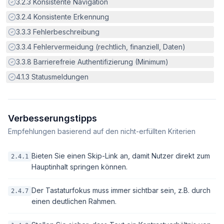
Erfüllt:
3.2.3
Konsistente Navigation
Erfüllt:
3.2.4
Konsistente Erkennung
Erfüllt:
3.3.3
Fehlerbeschreibung
Erfüllt:
3.3.4
Fehlervermeidung (rechtlich, finanziell, Daten)
Erfüllt:
3.3.8
Barrierefreie Authentifizierung (Minimum)
Erfüllt:
4.1.3
Statusmeldungen
Verbesserungstipps
Empfehlungen basierend auf den nicht-erfüllten Kriterien
Bieten Sie einen Skip-Link an, damit Nutzer direkt zum
2.4.1
Hauptinhalt springen können.
Der Tastaturfokus muss immer sichtbar sein, z.B. durch
2.4.7
einen deutlichen Rahmen.