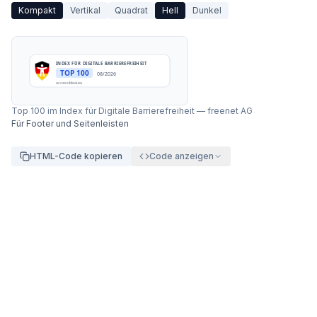
Kompakt
Vertikal
Quadrat
Hell
Dunkel
INDEX FÜR DIGITALE BARRIEREFREIHEIT
TOP 100
08/2026
accessibleai.eu
Top 100 im Index für Digitale Barrierefreiheit
—
freenet AG
Für Footer und Seitenleisten
HTML-Code kopieren
Code anzeigen