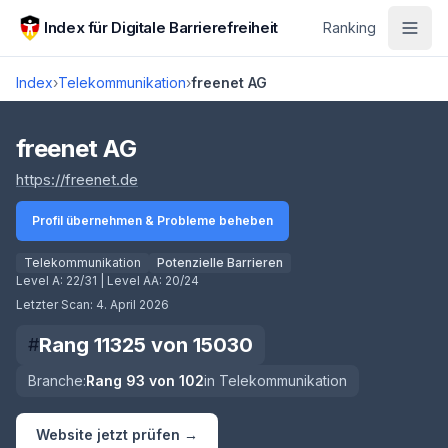
Zum Hauptinhalt springen
Index für Digitale Barrierefreiheit
Ranking
Index
›
Telekommunikation
›
freenet AG
Score lädt
freenet AG
(öffnet in neuem Tab)
https://freenet.de
Profil übernehmen & Probleme beheben
Telekommunikation
Potenzielle Barrieren
Level A:
22/31
| Level AA:
20/24
Letzter Scan:
4. April 2026
Rang
11325
von
15030
#
Branche:
Rang
93
von
102
in
Telekommunikation
Website jetzt prüfen →