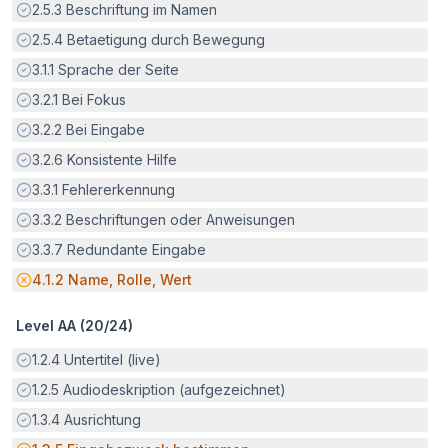
Erfüllt:
2.5.3
Beschriftung im Namen
Erfüllt:
2.5.4
Betaetigung durch Bewegung
Erfüllt:
3.1.1
Sprache der Seite
Erfüllt:
3.2.1
Bei Fokus
Erfüllt:
3.2.2
Bei Eingabe
Erfüllt:
3.2.6
Konsistente Hilfe
Erfüllt:
3.3.1
Fehlererkennung
Erfüllt:
3.3.2
Beschriftungen oder Anweisungen
Erfüllt:
3.3.7
Redundante Eingabe
Potenzielle Barriere:
4.1.2
Name, Rolle, Wert
Level AA (
20
/
24
)
Erfüllt:
1.2.4
Untertitel (live)
Erfüllt:
1.2.5
Audiodeskription (aufgezeichnet)
Erfüllt:
1.3.4
Ausrichtung