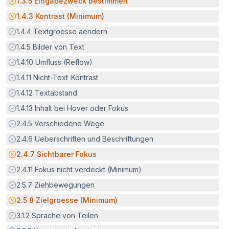
Potenzielle Barriere:
1.3.5
Eingabezweck bestimmen
Potenzielle Barriere:
1.4.3
Kontrast (Minimum)
Erfüllt:
1.4.4
Textgroesse aendern
Erfüllt:
1.4.5
Bilder von Text
Erfüllt:
1.4.10
Umfluss (Reflow)
Erfüllt:
1.4.11
Nicht-Text-Kontrast
Erfüllt:
1.4.12
Textabstand
Erfüllt:
1.4.13
Inhalt bei Hover oder Fokus
Erfüllt:
2.4.5
Verschiedene Wege
Erfüllt:
2.4.6
Ueberschriften und Beschriftungen
Potenzielle Barriere:
2.4.7
Sichtbarer Fokus
Erfüllt:
2.4.11
Fokus nicht verdeckt (Minimum)
Erfüllt:
2.5.7
Ziehbewegungen
Potenzielle Barriere:
2.5.8
Zielgroesse (Minimum)
Erfüllt:
3.1.2
Sprache von Teilen