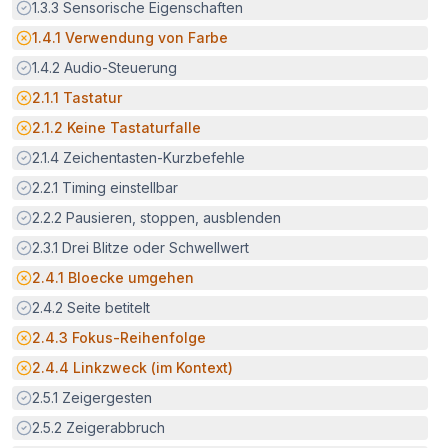
Erfüllt:
1.3.3
Sensorische Eigenschaften
Potenzielle Barriere:
1.4.1
Verwendung von Farbe
Erfüllt:
1.4.2
Audio-Steuerung
Potenzielle Barriere:
2.1.1
Tastatur
Potenzielle Barriere:
2.1.2
Keine Tastaturfalle
Erfüllt:
2.1.4
Zeichentasten-Kurzbefehle
Erfüllt:
2.2.1
Timing einstellbar
Erfüllt:
2.2.2
Pausieren, stoppen, ausblenden
Erfüllt:
2.3.1
Drei Blitze oder Schwellwert
Potenzielle Barriere:
2.4.1
Bloecke umgehen
Erfüllt:
2.4.2
Seite betitelt
Potenzielle Barriere:
2.4.3
Fokus-Reihenfolge
Potenzielle Barriere:
2.4.4
Linkzweck (im Kontext)
Erfüllt:
2.5.1
Zeigergesten
Erfüllt:
2.5.2
Zeigerabbruch