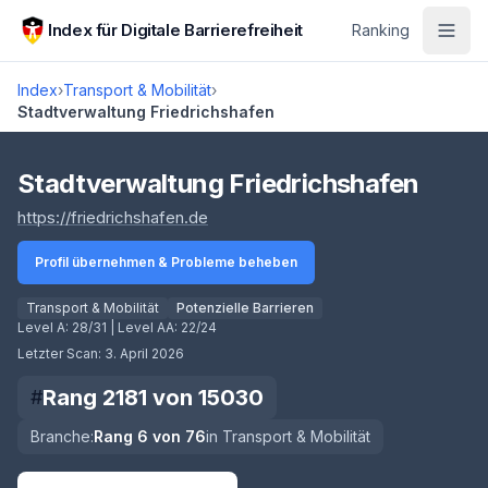
Zum Hauptinhalt springen
Index für Digitale Barrierefreiheit
Ranking
Index
›
Transport & Mobilität
›
Stadtverwaltung Friedrichshafen
Score lädt
Stadtverwaltung Friedrichshafen
(öffnet in neuem Tab)
https://friedrichshafen.de
Profil übernehmen & Probleme beheben
Transport & Mobilität
Potenzielle Barrieren
Level A:
28/31
| Level AA:
22/24
Letzter Scan:
3. April 2026
Rang
2181
von
15030
#
Branche:
Rang
6
von
76
in
Transport & Mobilität