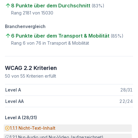
8 Punkte über dem Durchschnitt
(
83
%)
Rang
2181
von
15030
Branchenvergleich
6 Punkte über dem Transport & Mobilität
(
85
%)
Rang
6
von
76
in Transport & Mobilität
WCAG 2.2 Kriterien
50
von
55
Kriterien erfüllt
Level A
28
/
31
Level AA
22
/
24
Level A (
28
/
31
)
Potenzielle Barriere:
1.1.1
Nicht-Text-Inhalt
Erfüllt:
1.2.1
Nur-Audio und Nur-Video (aufgezeichnet)