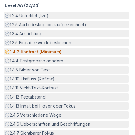
Level AA (
22
/
24
)
Erfüllt:
1.2.4
Untertitel (live)
Erfüllt:
1.2.5
Audiodeskription (aufgezeichnet)
Erfüllt:
1.3.4
Ausrichtung
Erfüllt:
1.3.5
Eingabezweck bestimmen
Potenzielle Barriere:
1.4.3
Kontrast (Minimum)
Erfüllt:
1.4.4
Textgroesse aendern
Erfüllt:
1.4.5
Bilder von Text
Erfüllt:
1.4.10
Umfluss (Reflow)
Erfüllt:
1.4.11
Nicht-Text-Kontrast
Erfüllt:
1.4.12
Textabstand
Erfüllt:
1.4.13
Inhalt bei Hover oder Fokus
Erfüllt:
2.4.5
Verschiedene Wege
Erfüllt:
2.4.6
Ueberschriften und Beschriftungen
Erfüllt:
2.4.7
Sichtbarer Fokus