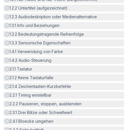
Erfüllt:
1.2.2
Untertitel (aufgezeichnet)
Erfüllt:
1.2.3
Audiodeskription oder Medienalternative
Erfüllt:
1.3.1
Info und Beziehungen
Erfüllt:
1.3.2
Bedeutungstragende Reihenfolge
Erfüllt:
1.3.3
Sensorische Eigenschaften
Erfüllt:
1.4.1
Verwendung von Farbe
Erfüllt:
1.4.2
Audio-Steuerung
Erfüllt:
2.1.1
Tastatur
Erfüllt:
2.1.2
Keine Tastaturfalle
Erfüllt:
2.1.4
Zeichentasten-Kurzbefehle
Erfüllt:
2.2.1
Timing einstellbar
Erfüllt:
2.2.2
Pausieren, stoppen, ausblenden
Erfüllt:
2.3.1
Drei Blitze oder Schwellwert
Erfüllt:
2.4.1
Bloecke umgehen
Erfüllt:
2.4.2
Seite betitelt