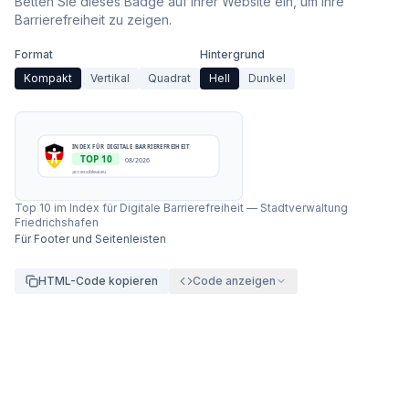
Betten Sie dieses Badge auf Ihrer Website ein, um Ihre
Barrierefreiheit zu zeigen.
Format
Hintergrund
Kompakt
Vertikal
Quadrat
Hell
Dunkel
INDEX FÜR DIGITALE BARRIEREFREIHEIT
TOP 10
08/2026
accessibleai.eu
Top 10 im Index für Digitale Barrierefreiheit
—
Stadtverwaltung
Friedrichshafen
Für Footer und Seitenleisten
HTML-Code kopieren
Code anzeigen