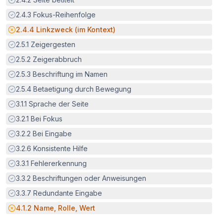
Erfüllt:
2.4.3
Fokus-Reihenfolge
Potenzielle Barriere:
2.4.4
Linkzweck (im Kontext)
Erfüllt:
2.5.1
Zeigergesten
Erfüllt:
2.5.2
Zeigerabbruch
Erfüllt:
2.5.3
Beschriftung im Namen
Erfüllt:
2.5.4
Betaetigung durch Bewegung
Erfüllt:
3.1.1
Sprache der Seite
Erfüllt:
3.2.1
Bei Fokus
Erfüllt:
3.2.2
Bei Eingabe
Erfüllt:
3.2.6
Konsistente Hilfe
Erfüllt:
3.3.1
Fehlererkennung
Erfüllt:
3.3.2
Beschriftungen oder Anweisungen
Erfüllt:
3.3.7
Redundante Eingabe
Potenzielle Barriere:
4.1.2
Name, Rolle, Wert