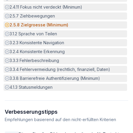
Erfüllt:
2.4.11
Fokus nicht verdeckt (Minimum)
Erfüllt:
2.5.7
Ziehbewegungen
Potenzielle Barriere:
2.5.8
Zielgroesse (Minimum)
Erfüllt:
3.1.2
Sprache von Teilen
Erfüllt:
3.2.3
Konsistente Navigation
Erfüllt:
3.2.4
Konsistente Erkennung
Erfüllt:
3.3.3
Fehlerbeschreibung
Erfüllt:
3.3.4
Fehlervermeidung (rechtlich, finanziell, Daten)
Erfüllt:
3.3.8
Barrierefreie Authentifizierung (Minimum)
Erfüllt:
4.1.3
Statusmeldungen
Verbesserungstipps
Empfehlungen basierend auf den nicht-erfüllten Kriterien