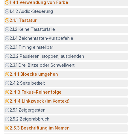
Potenzielle Barriere:
1.4.1
Verwendung von Farbe
Erfüllt:
1.4.2
Audio-Steuerung
Potenzielle Barriere:
2.1.1
Tastatur
Erfüllt:
2.1.2
Keine Tastaturfalle
Erfüllt:
2.1.4
Zeichentasten-Kurzbefehle
Erfüllt:
2.2.1
Timing einstellbar
Erfüllt:
2.2.2
Pausieren, stoppen, ausblenden
Erfüllt:
2.3.1
Drei Blitze oder Schwellwert
Potenzielle Barriere:
2.4.1
Bloecke umgehen
Erfüllt:
2.4.2
Seite betitelt
Potenzielle Barriere:
2.4.3
Fokus-Reihenfolge
Potenzielle Barriere:
2.4.4
Linkzweck (im Kontext)
Erfüllt:
2.5.1
Zeigergesten
Erfüllt:
2.5.2
Zeigerabbruch
Potenzielle Barriere:
2.5.3
Beschriftung im Namen