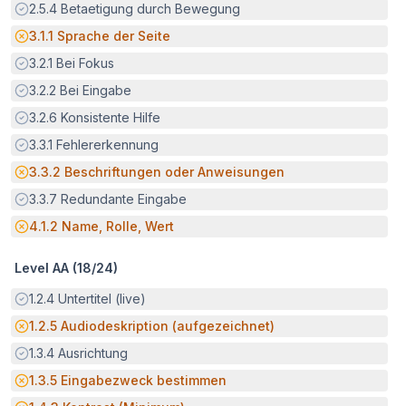
Erfüllt:
2.5.4
Betaetigung durch Bewegung
Potenzielle Barriere:
3.1.1
Sprache der Seite
Erfüllt:
3.2.1
Bei Fokus
Erfüllt:
3.2.2
Bei Eingabe
Erfüllt:
3.2.6
Konsistente Hilfe
Erfüllt:
3.3.1
Fehlererkennung
Potenzielle Barriere:
3.3.2
Beschriftungen oder Anweisungen
Erfüllt:
3.3.7
Redundante Eingabe
Potenzielle Barriere:
4.1.2
Name, Rolle, Wert
Level AA (
18
/
24
)
Erfüllt:
1.2.4
Untertitel (live)
Potenzielle Barriere:
1.2.5
Audiodeskription (aufgezeichnet)
Erfüllt:
1.3.4
Ausrichtung
Potenzielle Barriere:
1.3.5
Eingabezweck bestimmen