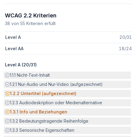
WCAG 2.2 Kriterien
38
von
55
Kriterien erfüllt
Level A
20
/
31
Level AA
18
/
24
Level A (
20
/
31
)
Erfüllt:
1.1.1
Nicht-Text-Inhalt
Erfüllt:
1.2.1
Nur-Audio und Nur-Video (aufgezeichnet)
Potenzielle Barriere:
1.2.2
Untertitel (aufgezeichnet)
Erfüllt:
1.2.3
Audiodeskription oder Medienalternative
Potenzielle Barriere:
1.3.1
Info und Beziehungen
Erfüllt:
1.3.2
Bedeutungstragende Reihenfolge
Erfüllt:
1.3.3
Sensorische Eigenschaften