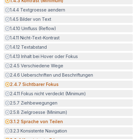
Potenzielle Barriere:
1.4.3
Kontrast (Minimum)
Erfüllt:
1.4.4
Textgroesse aendern
Erfüllt:
1.4.5
Bilder von Text
Erfüllt:
1.4.10
Umfluss (Reflow)
Erfüllt:
1.4.11
Nicht-Text-Kontrast
Erfüllt:
1.4.12
Textabstand
Erfüllt:
1.4.13
Inhalt bei Hover oder Fokus
Erfüllt:
2.4.5
Verschiedene Wege
Erfüllt:
2.4.6
Ueberschriften und Beschriftungen
Potenzielle Barriere:
2.4.7
Sichtbarer Fokus
Erfüllt:
2.4.11
Fokus nicht verdeckt (Minimum)
Erfüllt:
2.5.7
Ziehbewegungen
Erfüllt:
2.5.8
Zielgroesse (Minimum)
Potenzielle Barriere:
3.1.2
Sprache von Teilen
Erfüllt:
3.2.3
Konsistente Navigation