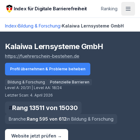
Zum Hauptinhalt springen
Index für Digitale Barrierefreiheit
Ranking
Index
›
Bildung & Forschung
›
Kalaiwa Lernsysteme GmbH
Score lädt
Kalaiwa Lernsysteme GmbH
(öffnet in neuem Tab)
https://fuehrerschein-bestehen.de
Profil übernehmen & Probleme beheben
Bildung & Forschung
Potenzielle Barrieren
Level A:
20/31
| Level AA:
18/24
Letzter Scan:
4. April 2026
Rang
13511
von
15030
#
Branche:
Rang
595
von
612
in
Bildung & Forschung
Website jetzt prüfen →