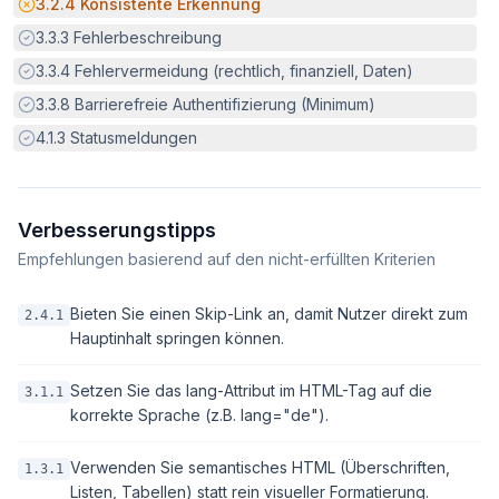
Potenzielle Barriere:
3.2.4
Konsistente Erkennung
Erfüllt:
3.3.3
Fehlerbeschreibung
Erfüllt:
3.3.4
Fehlervermeidung (rechtlich, finanziell, Daten)
Erfüllt:
3.3.8
Barrierefreie Authentifizierung (Minimum)
Erfüllt:
4.1.3
Statusmeldungen
Verbesserungstipps
Empfehlungen basierend auf den nicht-erfüllten Kriterien
Bieten Sie einen Skip-Link an, damit Nutzer direkt zum
2.4.1
Hauptinhalt springen können.
Setzen Sie das lang-Attribut im HTML-Tag auf die
3.1.1
korrekte Sprache (z.B. lang="de").
Verwenden Sie semantisches HTML (Überschriften,
1.3.1
Listen, Tabellen) statt rein visueller Formatierung.