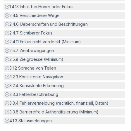
Erfüllt:
1.4.13
Inhalt bei Hover oder Fokus
Erfüllt:
2.4.5
Verschiedene Wege
Erfüllt:
2.4.6
Ueberschriften und Beschriftungen
Erfüllt:
2.4.7
Sichtbarer Fokus
Erfüllt:
2.4.11
Fokus nicht verdeckt (Minimum)
Erfüllt:
2.5.7
Ziehbewegungen
Erfüllt:
2.5.8
Zielgroesse (Minimum)
Erfüllt:
3.1.2
Sprache von Teilen
Erfüllt:
3.2.3
Konsistente Navigation
Erfüllt:
3.2.4
Konsistente Erkennung
Erfüllt:
3.3.3
Fehlerbeschreibung
Erfüllt:
3.3.4
Fehlervermeidung (rechtlich, finanziell, Daten)
Erfüllt:
3.3.8
Barrierefreie Authentifizierung (Minimum)
Erfüllt:
4.1.3
Statusmeldungen