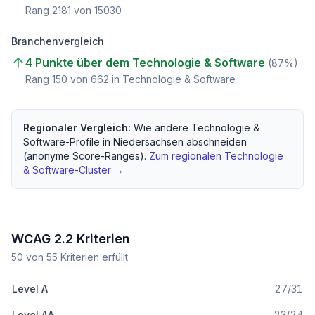
Rang
2181
von
15030
Branchenvergleich
4 Punkte über dem Technologie & Software
(
87
%)
Rang
150
von
662
in Technologie & Software
Regionaler Vergleich:
Wie andere
Technologie &
Software
-Profile in
Niedersachsen
abschneiden
(anonyme Score-Ranges).
Zum regionalen
Technologie
& Software
-Cluster →
WCAG 2.2 Kriterien
50
von
55
Kriterien erfüllt
Level A
27
/
31
Level AA
23
/
24