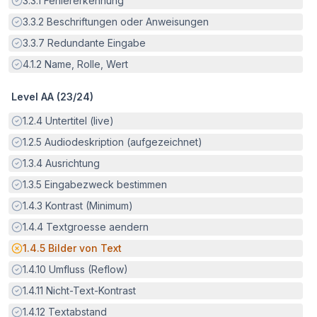
3.3.1
Fehlererkennung
Erfüllt:
3.3.2
Beschriftungen oder Anweisungen
Erfüllt:
3.3.7
Redundante Eingabe
Erfüllt:
4.1.2
Name, Rolle, Wert
Level AA (
23
/
24
)
Erfüllt:
1.2.4
Untertitel (live)
Erfüllt:
1.2.5
Audiodeskription (aufgezeichnet)
Erfüllt:
1.3.4
Ausrichtung
Erfüllt:
1.3.5
Eingabezweck bestimmen
Erfüllt:
1.4.3
Kontrast (Minimum)
Erfüllt:
1.4.4
Textgroesse aendern
Potenzielle Barriere:
1.4.5
Bilder von Text
Erfüllt:
1.4.10
Umfluss (Reflow)
Erfüllt:
1.4.11
Nicht-Text-Kontrast
Erfüllt:
1.4.12
Textabstand