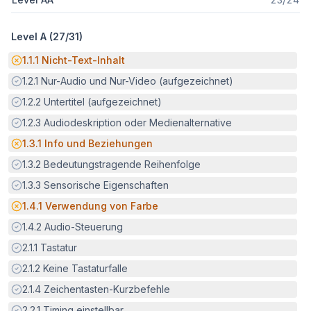
Level A (
27
/
31
)
Potenzielle Barriere:
1.1.1
Nicht-Text-Inhalt
Erfüllt:
1.2.1
Nur-Audio und Nur-Video (aufgezeichnet)
Erfüllt:
1.2.2
Untertitel (aufgezeichnet)
Erfüllt:
1.2.3
Audiodeskription oder Medienalternative
Potenzielle Barriere:
1.3.1
Info und Beziehungen
Erfüllt:
1.3.2
Bedeutungstragende Reihenfolge
Erfüllt:
1.3.3
Sensorische Eigenschaften
Potenzielle Barriere:
1.4.1
Verwendung von Farbe
Erfüllt:
1.4.2
Audio-Steuerung
Erfüllt:
2.1.1
Tastatur
Erfüllt:
2.1.2
Keine Tastaturfalle
Erfüllt:
2.1.4
Zeichentasten-Kurzbefehle
Erfüllt:
2.2.1
Timing einstellbar