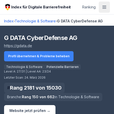
Zum Hauptinhalt springen
Index für Digitale Barrierefreiheit
Ranking
Index
›
Technologie & Software
›
G DATA CyberDefense AG
Score lädt
G DATA CyberDefense AG
(öffnet in neuem Tab)
https://gdata.de
Profil übernehmen & Probleme beheben
Technologie & Software
Potenzielle Barrieren
Level A:
27/31
| Level AA:
23/24
Letzter Scan:
24. März 2026
Rang
2181
von
15030
#
Branche:
Rang
150
von
662
in
Technologie & Software
Website jetzt prüfen →