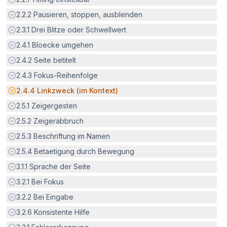
Erfüllt:
2.2.2
Pausieren, stoppen, ausblenden
Erfüllt:
2.3.1
Drei Blitze oder Schwellwert
Erfüllt:
2.4.1
Bloecke umgehen
Erfüllt:
2.4.2
Seite betitelt
Erfüllt:
2.4.3
Fokus-Reihenfolge
Potenzielle Barriere:
2.4.4
Linkzweck (im Kontext)
Erfüllt:
2.5.1
Zeigergesten
Erfüllt:
2.5.2
Zeigerabbruch
Erfüllt:
2.5.3
Beschriftung im Namen
Erfüllt:
2.5.4
Betaetigung durch Bewegung
Erfüllt:
3.1.1
Sprache der Seite
Erfüllt:
3.2.1
Bei Fokus
Erfüllt:
3.2.2
Bei Eingabe
Erfüllt:
3.2.6
Konsistente Hilfe
Erfüllt: